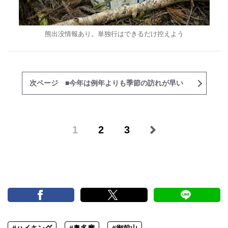
熊出没情報あり。単独行はできるだけ控えよう
次ページ ■今年は例年よりも季節の訪れが早い
1
2
3
#ハイキング
#奥多摩
#御前山