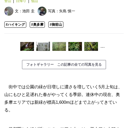
登山
日帰り
低山
文：
池田 圭
写真：
矢島 慎一
#ハイキング
#奥多摩
#御前山
…
フォトギャラリー この記事の全ての写真を見る
街中では公園の緑が日増しに濃さを増していく5月上旬は、
山にもひと足遅れた春がやってくる季節。連休中の現在、奥
多摩エリアでは新緑が標高1,600mほどまで上がってきてい
る。