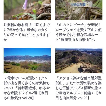
片栗粉の原材料？「咲くまで
「山の上にビーチ」が出現！
に7年かかる」可憐なカタク
ロープウェイを賢く下山に使
リの花って見たことあります
う静かでお手軽な穴場ルー
か
ト“羅漢寺山＆白砂山”へ
＜電車でOKの丘陵ハイク＞
「アクセス楽々な都市近郊型
低い山を長く歩くのが気持ち
低山」ふたつの湾の眺めを楽
いい！「首都圏近郊」ゆるや
しむ三浦アルプス横断の旅＜
かな丘陵トレイル2選【今日
ご当地アルプス・前編＞【今
も山旅気分 vol.29】
日も山旅気分 vol.20】