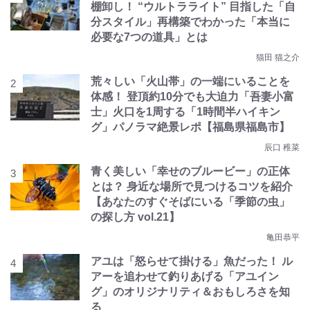
棚卸し！ “ウルトラライト” 目指した「自
分スタイル」再構築でわかった「本当に
必要な7つの道具」とは
猫田 猫之介
荒々しい「火山帯」の一端にいることを
体感！ 登頂約10分でも大迫力「吾妻小富
士」火口を1周する「1時間半ハイキン
グ」パノラマ絶景レポ【福島県福島市】
辰口 稚菜
青く美しい「幸せのブルービー」の正体
とは？ 身近な場所で見つけるコツを紹介
【あなたのすぐそばにいる「季節の虫」
の探し方 vol.21】
亀田恭平
アユは「怒らせて掛ける」魚だった！ ル
アーを追わせて釣りあげる「アユイン
グ」のオリジナリティ＆おもしろさを知
る