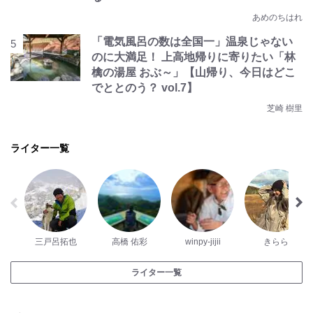
あめのちはれ
「電気風呂の数は全国一」温泉じゃない
のに大満足！ 上高地帰りに寄りたい「林
檎の湯屋 おぶ～」【山帰り、今日はどこ
でととのう？ vol.7】
芝崎 樹里
ライター一覧
三戸呂拓也
高橋 佑彩
winpy-jijii
きらら
ライター一覧