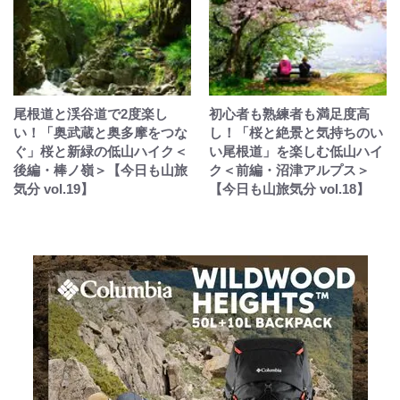
尾根道と渓谷道で2度楽し
初心者も熟練者も満足度高
い！「奥武蔵と奥多摩をつな
し！「桜と絶景と気持ちのい
ぐ」桜と新緑の低山ハイク＜
い尾根道」を楽しむ低山ハイ
後編・棒ノ嶺＞【今日も山旅
ク＜前編・沼津アルプス＞
気分 vol.19】
【今日も山旅気分 vol.18】