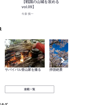
【戦国の山城を攻める
vol.09】
今泉 慎一
載
サバイバル登山家を撮る
拝啓絶景
関西お
連載一覧
気タグ