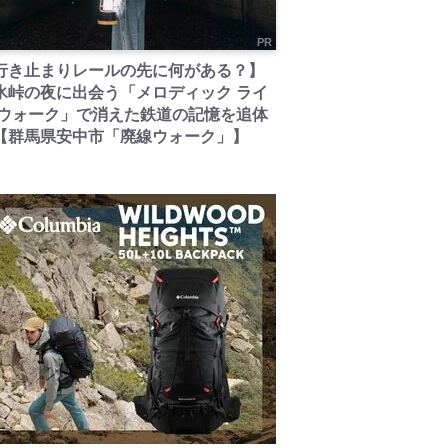
PR
行き止まりレールの先に何がある？】
氷峠の夜に出会う「メロディック ライ
 ウォーク」で消えた鉄道の記憶を追体
【群馬県安中市「廃線ウォーク」】