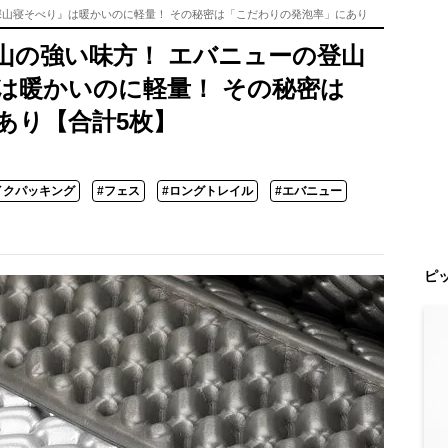
深山寝そべり』は暖かいのに軽量！ その秘密は「こだわりの発泡率」にあり
山の強い味方！ エバニューの登山
は暖かいのに軽量！ その秘密は
あり【合計5枚】
イクパッキング
#フェス
#ロングトレイル
#エバニュー
ピ