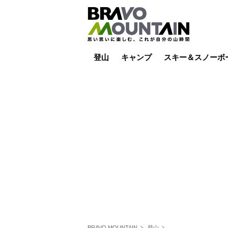
登山
キャンプ
スキー＆スノーボ
山小屋泊
山小屋ライブカメラ
テント泊
雪山
低山
山ご飯
その他登山
焚き火
その他キャンプ
スキー場ライブカ
バックカントリー
日帰り
キャンプ飯
スキー場
BRAVO MOUNTAIN
登山