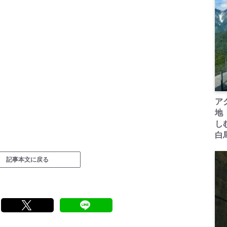
ア
地
し
白
記事本文に戻る