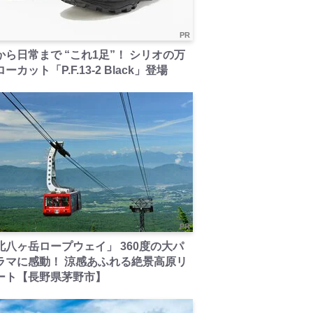
PR
から日常まで “これ1足”！ シリオの万
ーカット「P.F.13-2 Black」登場
PR
北八ヶ岳ロープウェイ」 360度の大パ
ラマに感動！ 涼感あふれる絶景高原リ
ート【長野県茅野市】