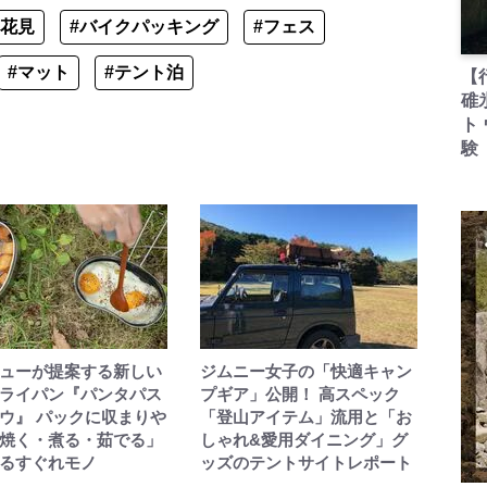
#花見
#バイクパッキング
#フェス
#マット
#テント泊
【
碓
ト
験
ューが提案する新しい
ジムニー女子の「快適キャン
ライパン『パンタパス
プギア」公開！ 高スペック
ウ』 パックに収まりや
「登山アイテム」流用と「お
焼く・煮る・茹でる」
しゃれ&愛用ダイニング」グ
るすぐれモノ
ッズのテントサイトレポート