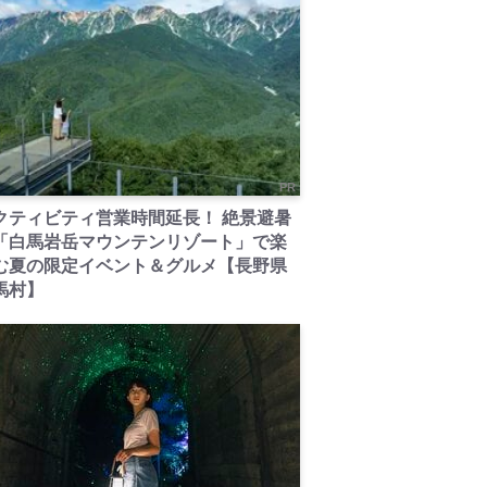
PR
クティビティ営業時間延長！ 絶景避暑
「白馬岩岳マウンテンリゾート」で楽
む夏の限定イベント＆グルメ【長野県
馬村】