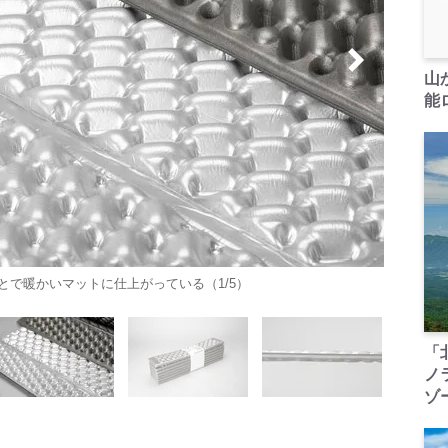
山
能ロ
で暖かいマットに仕上がっている（1/5）
「
ノ
ゾ