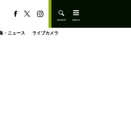
集・ニュース
ライブカメラ
缶たん”CAN”P料理
小屋を興して
国の街角で
ーのネパール移住見聞録「Like a Rolling Stone」
具＆技術研究所
きららの“おぜ沼“日記
山小屋はじめます
煎して走る男
載
スキー場
登りはじめました
山小屋