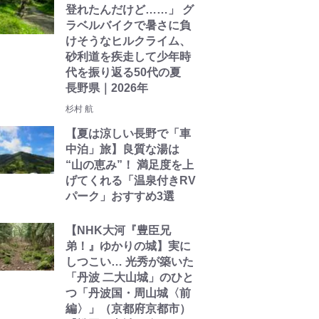
登れたんだけど……」 グ
ラベルバイクで暑さに負
けそうなヒルクライム、
砂利道を疾走して少年時
代を振り返る50代の夏
長野県｜2026年
杉村 航
【夏は涼しい長野で「車
中泊」旅】良質な湯は
“山の恵み”！ 満足度を上
げてくれる「温泉付きRV
パーク」おすすめ3選
【NHK大河『豊臣兄
弟！』ゆかりの城】実に
しつこい… 光秀が築いた
「丹波 二大山城」のひと
つ「丹波国・周山城〈前
編〉」（京都府京都市）