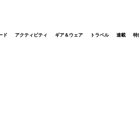
ード
アクティビティ
ギア＆ウェア
トラベル
連載
特
メラ
MTB
写真・動画
その他アクティビティ
キャンプ
スノー
その他
温泉・宿
名所・観光
缶詰博士の
そこに山
ブーツの
季節の虫
日本人ハイカ
低山小道
尾瀬ガイド
わたし、
耕して焙
その他連
フィッシング
登山
食事・お酒
日本で山