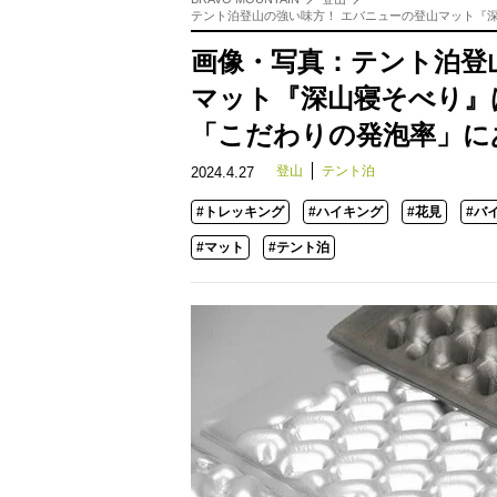
テント泊登山の強い味方！ エバニューの登山マット『
画像・写真：テント泊登
マット『深山寝そべり』
「こだわりの発泡率」に
登山
テント泊
2024.4.27
#トレッキング
#ハイキング
#花見
#バ
#マット
#テント泊