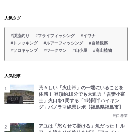
人気タグ
#渓流釣り
#フライフィッシング
#イワナ
#トレッキング
#ルアーフィッシング
#自然観察
#ソロキャンプ
#ワークマン
#山小屋
#高山植物
人気記事
荒々しい「火山帯」の一端にいることを
体感！ 登頂約10分でも大迫力「吾妻小富
士」火口を1周する「1時間半ハイキン
グ」パノラマ絶景レポ【福島県福島市】
辰口 稚菜
アユは「怒らせて掛ける」魚だった！ ル