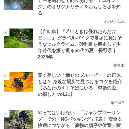
アーを追わせて釣りあげる「アユイン
グ」のオリジナリティ＆おもしろさを知
る
あめのちはれ
【自転車】「若いときは登れたんだけ
ど……」 グラベルバイクで暑さに負けそ
うなヒルクライム、砂利道を疾走して少
年時代を振り返る50代の夏 長野県｜
2026年
杉村 航
青く美しい「幸せのブルービー」の正体
とは？ 身近な場所で見つけるコツを紹介
【あなたのすぐそばにいる「季節の虫」
の探し方 vol.21】
亀田恭平
やってはいけない！「キャンプツーリン
グ」での「NGパッキング」7選！ 安全＆
快適につながる「荷物の順序や位置」積