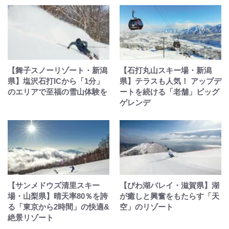
【舞子スノーリゾート・新潟
【石打丸山スキー場・新潟
県】塩沢石打ICから「1分」
県】テラスも人気！ アップデ
のエリアで至福の雪山体験を
ートを続ける「老舗」ビッグ
ゲレンデ
【サンメドウズ清里スキー
【びわ湖バレイ・滋賀県】湖
場・山梨県】晴天率80％を誇
が癒しと興奮をもたらす「天
る「東京から2時間」の快適&
空」のリゾート
絶景リゾート