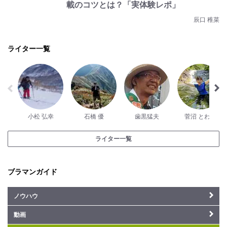
載のコツとは？「実体験レポ」
辰口 稚菜
ライター一覧
小松 弘幸
石橋 優
歯黒猛夫
菅沼 とわこ
ライター一覧
ブラマンガイド
ノウハウ
動画