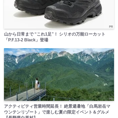
PR
山から日常まで “これ1足”！ シリオの万能ローカット
「P.F.13-2 Black」登場
PR
アクティビティ営業時間延長！ 絶景避暑地「白馬岩岳マ
ウンテンリゾート」で楽しむ夏の限定イベント＆グルメ
【長野県白馬村】