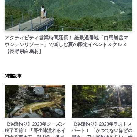
PR
アクティビティ営業時間延長！ 絶景避暑地「白馬岩岳マ
ウンテンリゾート」で楽しむ夏の限定イベント＆グルメ
【長野県白馬村】
関連記事
【渓流釣り】2023年シーズン
【渓流釣り】2023年ラストス
終了直前！ 「野生味溢れるイ
パート！ 「かつてないほどの
ワナを求めて」銀山湖（奥只
渇水！ でも諦めきれない」千