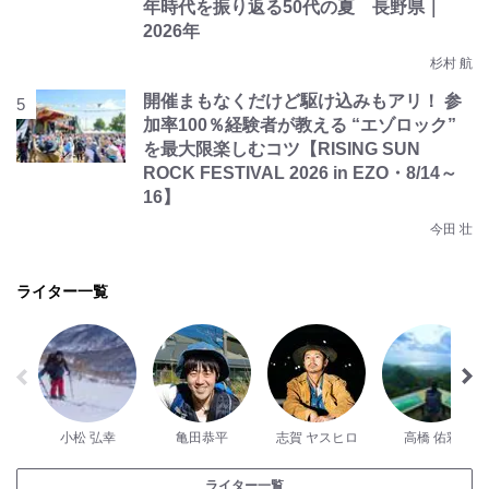
年時代を振り返る50代の夏 長野県｜
2026年
杉村 航
開催まもなくだけど駆け込みもアリ！ 参
加率100％経験者が教える “エゾロック”
を最大限楽しむコツ【RISING SUN
ROCK FESTIVAL 2026 in EZO・8/14～
16】
今田 壮
ライター一覧
小松 弘幸
亀田恭平
志賀 ヤスヒロ
高橋 佑彩
ライター一覧