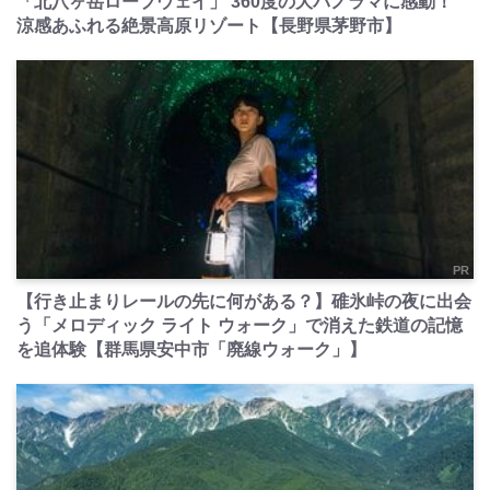
「北八ヶ岳ロープウェイ」 360度の大パノラマに感動！
涼感あふれる絶景高原リゾート【長野県茅野市】
PR
【行き止まりレールの先に何がある？】碓氷峠の夜に出会
う「メロディック ライト ウォーク」で消えた鉄道の記憶
を追体験【群馬県安中市「廃線ウォーク」】