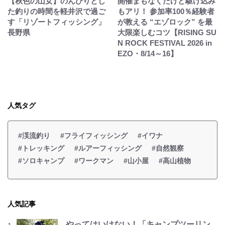
【秋色の山女】のんびりとし
開催まもなくだけど駆け込み
た釣りの時間を軽井沢で過ご
もアリ！ 参加率100％経験者
す「リゾートフィッシング」
が教える “エゾロック” を最
長野県
大限楽しむコツ【RISING SU
N ROCK FESTIVAL 2026 in
EZO・8/14～16】
人気タグ
#渓流釣り
#フライフィッシング
#イワナ
#トレッキング
#ルアーフィッシング
#自然観察
#ソロキャンプ
#ワークマン
#山小屋
#高山植物
人気記事
やってはいけない！「キャンプツーリン