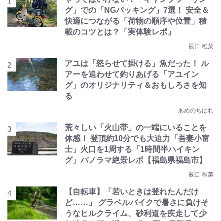
グ」での「NGパッキング」7選！ 安全＆
快適につながる「荷物の順序や位置」積
載のコツとは？「実体験レポ」
辰口 稚菜
アユは「怒らせて掛ける」魚だった！ ル
アーを追わせて釣りあげる「アユイン
グ」のオリジナリティ＆おもしろさを知
る
あめのちはれ
荒々しい「火山帯」の一端にいることを
体感！ 登頂約10分でも大迫力「吾妻小富
士」火口を1周する「1時間半ハイキン
グ」パノラマ絶景レポ【福島県福島市】
辰口 稚菜
【自転車】「若いときは登れたんだけ
ど……」 グラベルバイクで暑さに負けそ
うなヒルクライム、砂利道を疾走して少