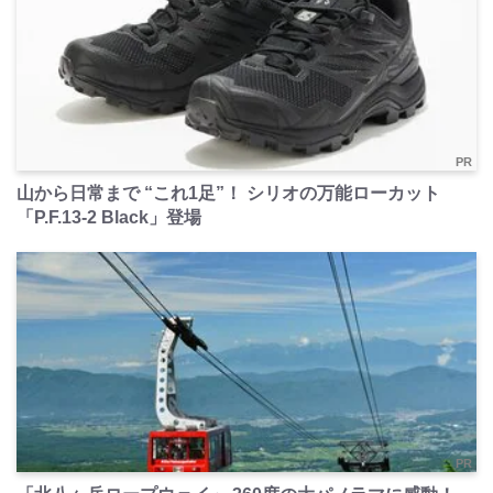
PR
山から日常まで “これ1足”！ シリオの万能ローカット
「P.F.13-2 Black」登場
PR