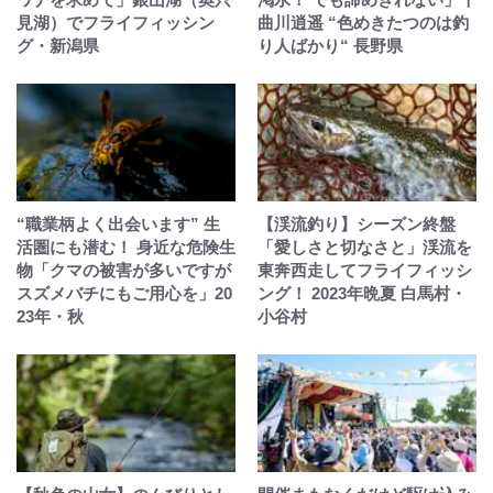
見湖）でフライフィッシン
曲川逍遥 “色めきたつのは釣
グ・新潟県
り人ばかり“ 長野県
“職業柄よく出会います” 生
【渓流釣り】シーズン終盤
活圏にも潜む！ 身近な危険生
「愛しさと切なさと」渓流を
物「クマの被害が多いですが
東奔西走してフライフィッシ
スズメバチにもご用心を」20
ング！ 2023年晩夏 白馬村・
23年・秋
小谷村