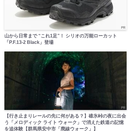
PR
山から日常まで “これ1足”！ シリオの万能ローカット
「P.F.13-2 Black」登場
PR
【行き止まりレールの先に何がある？】碓氷峠の夜に出会
う「メロディック ライト ウォーク」で消えた鉄道の記憶
を追体験【群馬県安中市「廃線ウォーク」】