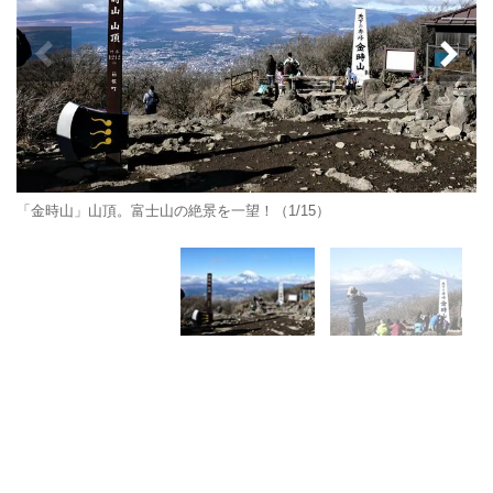
「金時山」山頂。富士山の絶景を一望！（1/15）