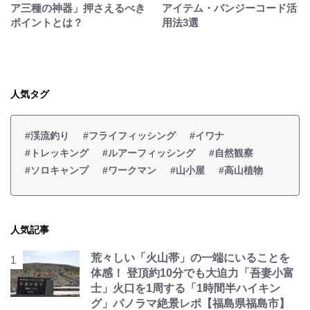
ア三種の神器」押さえるべき
アイテム・バンジーコード活
ポイントとは？
用法3選
人気タグ
#渓流釣り
#フライフィッシング
#イワナ
#トレッキング
#ルアーフィッシング
#自然観察
#ソロキャンプ
#ワークマン
#山小屋
#高山植物
人気記事
荒々しい「火山帯」の一端にいることを
体感！ 登頂約10分でも大迫力「吾妻小富
士」火口を1周する「1時間半ハイキン
グ」パノラマ絶景レポ【福島県福島市】