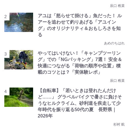
辰口 稚菜
アユは「怒らせて掛ける」魚だった！ ル
アーを追わせて釣りあげる「アユイン
グ」のオリジナリティ＆おもしろさを知
る
あめのちはれ
やってはいけない！「キャンプツーリン
グ」での「NGパッキング」7選！ 安全＆
快適につながる「荷物の順序や位置」積
載のコツとは？「実体験レポ」
辰口 稚菜
【自転車】「若いときは登れたんだけ
ど……」 グラベルバイクで暑さに負けそ
うなヒルクライム、砂利道を疾走して少
年時代を振り返る50代の夏 長野県｜
2026年
杉村 航