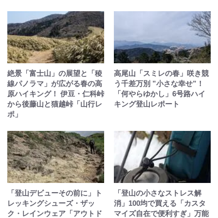
絶景「富士山」の展望と「稜
高尾山「スミレの春」咲き競
線パノラマ」が広がる春の高
う千差万別 ”小さな幸せ”！
原ハイキング！ 伊豆・仁科峠
「何やらゆかし」6号路ハイ
から後藤山と猫越峠「山行レ
キング登山レポート
ポ」
「登山デビューその前に」ト
「登山の小さなストレス解
レッキングシューズ・ザッ
消」100均で買える「カスタ
ク・レインウェア「アウトド
マイズ自在で便利すぎ」万能