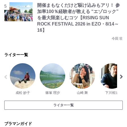
開催まもなくだけど駆け込みもアリ！ 参
加率100％経験者が教える “エゾロック”
を最大限楽しむコツ【RISING SUN
ROCK FESTIVAL 2026 in EZO・8/14～
16】
今田 壮
ライター一覧
成松 妙子
篠塚 理沙
山崎 舞
下川裕治
ライター一覧
ブラマンガイド