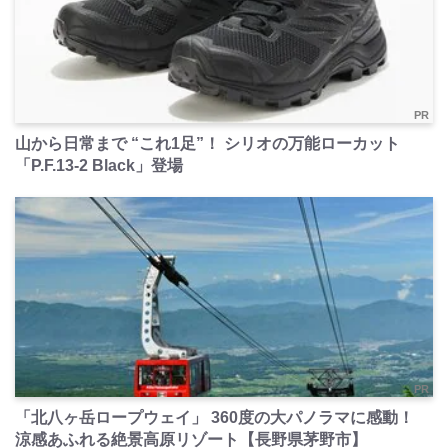
PR
山から日常まで “これ1足”！ シリオの万能ローカット
「P.F.13-2 Black」登場
PR
「北八ヶ岳ロープウェイ」 360度の大パノラマに感動！
涼感あふれる絶景高原リゾート【長野県茅野市】