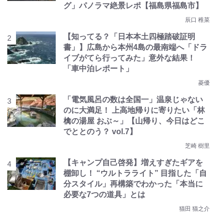
グ」パノラマ絶景レポ【福島県福島市】
辰口 稚菜
【知ってる？「日本本土四極踏破証明
書」】広島から本州4島の最南端へ「ドラ
イブがてら行ってみた」意外な結果！
「車中泊レポート」
菱優
「電気風呂の数は全国一」温泉じゃない
のに大満足！ 上高地帰りに寄りたい「林
檎の湯屋 おぶ～」【山帰り、今日はどこ
でととのう？ vol.7】
芝崎 樹里
【キャンプ自己啓発】増えすぎたギアを
棚卸し！ “ウルトラライト” 目指した「自
分スタイル」再構築でわかった「本当に
必要な7つの道具」とは
猫田 猫之介