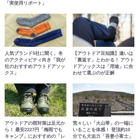
「実使用リポート」
人気ブランド5社に聞く。冬
【アウトドア豆知識】違いは
のアクティビティ向き「我が
「裏返す」とわかる！ アウト
社のおすすめアウトドアソッ
ドアソックスは「用途」に合
クス」
わせて選ぶのが正解
アウトドアの雨対策は足元か
荒々しい「火山帯」の一端に
ら！ 最安2227円「梅雨でも
いることを体感！ 登頂約10
キャンプ」におすすめの「レ
分でも大迫力「吾妻小富士」