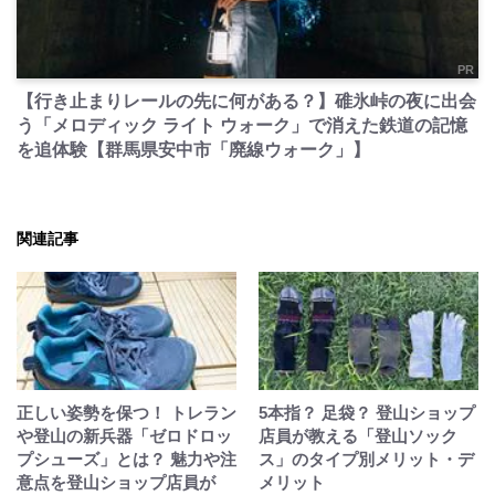
PR
【行き止まりレールの先に何がある？】碓氷峠の夜に出会
う「メロディック ライト ウォーク」で消えた鉄道の記憶
を追体験【群馬県安中市「廃線ウォーク」】
関連記事
正しい姿勢を保つ！ トレラン
5本指？ 足袋？ 登山ショップ
や登山の新兵器「ゼロドロッ
店員が教える「登山ソック
プシューズ」とは？ 魅力や注
ス」のタイプ別メリット・デ
意点を登山ショップ店員が
メリット