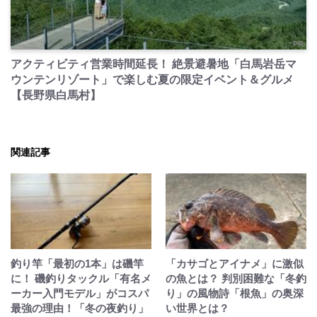
PR
アクティビティ営業時間延長！ 絶景避暑地「白馬岩岳マ
ウンテンリゾート」で楽しむ夏の限定イベント＆グルメ
【長野県白馬村】
関連記事
釣り竿「最初の1本」は磯竿
「カサゴとアイナメ」に激似
に！ 磯釣りタックル「有名メ
の魚とは？ 判別困難な「冬釣
ーカー入門モデル」がコスパ
り」の風物詩「根魚」の奥深
最強の理由！「冬の夜釣り」
い世界とは？