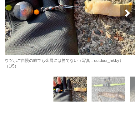
ウツボご自慢の歯でも金属には勝てない（写真：outdoor_hikky）
（1/5）