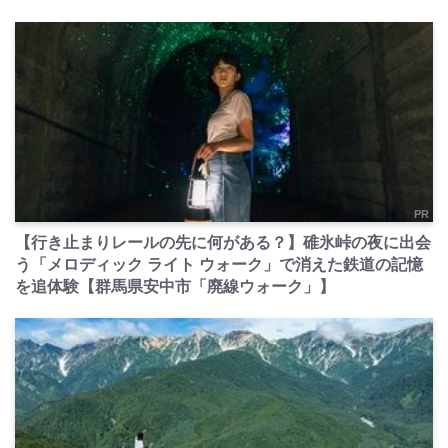
PR
【行き止まりレールの先に何がある？】碓氷峠の夜に出会
う「メロディック ライト ウォーク」で消えた鉄道の記憶
を追体験【群馬県安中市「廃線ウォーク」】