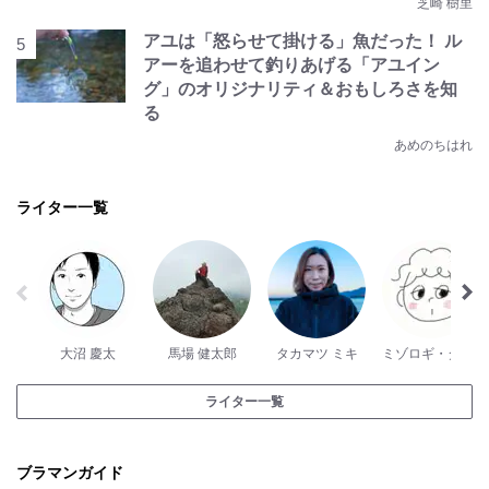
芝崎 樹里
アユは「怒らせて掛ける」魚だった！ ル
アーを追わせて釣りあげる「アユイン
グ」のオリジナリティ＆おもしろさを知
る
あめのちはれ
ライター一覧
大沼 慶太
馬場 健太郎
タカマツ ミキ
ミゾロギ・ダイスケ
ライター一覧
ブラマンガイド