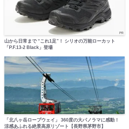
PR
山から日常まで “これ1足”！ シリオの万能ローカット
「P.F.13-2 Black」登場
PR
「北八ヶ岳ロープウェイ」 360度の大パノラマに感動！
涼感あふれる絶景高原リゾート【長野県茅野市】