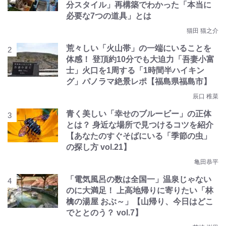
分スタイル」再構築でわかった「本当に
必要な7つの道具」とは
猫田 猫之介
荒々しい「火山帯」の一端にいることを
体感！ 登頂約10分でも大迫力「吾妻小富
士」火口を1周する「1時間半ハイキン
グ」パノラマ絶景レポ【福島県福島市】
辰口 稚菜
青く美しい「幸せのブルービー」の正体
とは？ 身近な場所で見つけるコツを紹介
【あなたのすぐそばにいる「季節の虫」
の探し方 vol.21】
亀田恭平
「電気風呂の数は全国一」温泉じゃない
のに大満足！ 上高地帰りに寄りたい「林
檎の湯屋 おぶ～」【山帰り、今日はどこ
でととのう？ vol.7】