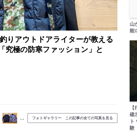
山
能ロ
 釣りアウトドアライターが教える
「究極の防寒ファッション」と
【
碓
…
フォトギャラリー この記事の全ての写真を見る
ト
験