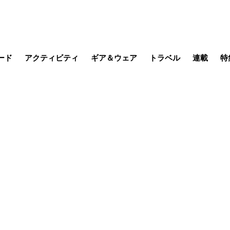
ード
アクティビティ
ギア＆ウェア
トラベル
連載
特
メラ
MTB
写真・動画
その他アクティビティ
キャンプ
スノー
その他
温泉・宿
名所・観光
缶詰博士の
そこに山
ブーツの
季節の虫
日本人ハイカ
低山小道
尾瀬ガイド
わたし、
耕して焙
その他連
フィッシング
登山
食事・お酒
日本で山