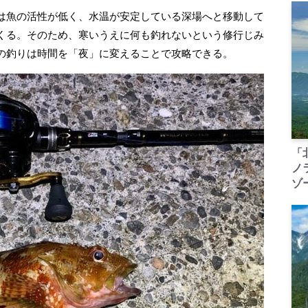
は魚の活性が低く、水温が安定している深場へと移動して
くる。そのため、寒いうえに何も釣れないという修行じみ
の釣りは時間を「夜」に変えることで攻略できる。
「
ノ
ゾ