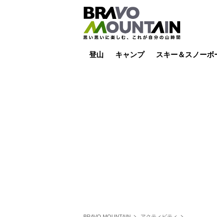
登山
キャンプ
スキー＆スノーボ
山小屋泊
山小屋ライブカメラ
テント泊
雪山
低山
山ご飯
その他登山
焚き火
その他キャンプ
スキー場ライブカ
バックカントリー
日帰り
キャンプ飯
スキー場
BRAVO MOUNTAIN
アクティビティ