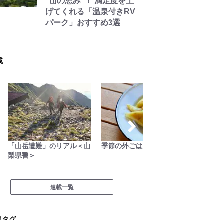
“山の恵み”！ 満足度を上
げてくれる「温泉付きRV
パーク」おすすめ3選
載
「山岳遭難」のリアル＜山
季節の外ごはん
越えて国境
梨県警＞
連載一覧
気タグ