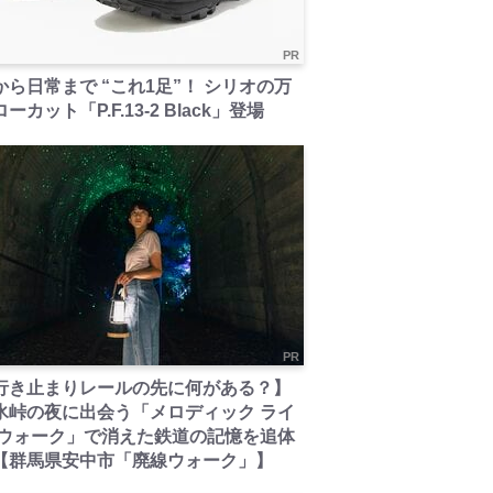
PR
から日常まで “これ1足”！ シリオの万
ーカット「P.F.13-2 Black」登場
PR
行き止まりレールの先に何がある？】
氷峠の夜に出会う「メロディック ライ
 ウォーク」で消えた鉄道の記憶を追体
【群馬県安中市「廃線ウォーク」】