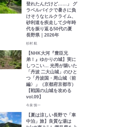
登れたんだけど……」 グ
ラベルバイクで暑さに負
けそうなヒルクライム、
砂利道を疾走して少年時
代を振り返る50代の夏
長野県｜2026年
杉村 航
【NHK大河『豊臣兄
弟！』ゆかりの城】実に
しつこい… 光秀が築いた
「丹波 二大山城」のひと
つ「丹波国・周山城〈前
編〉」（京都府京都市）
【戦国の山城を攻める
vol.09】
今泉 慎一
【夏は涼しい長野で「車
中泊」旅】良質な湯は