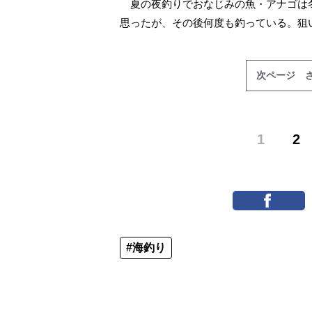
夏の夜釣りでおなじみの魚・アナゴは
思ったが、その後何度も釣っている。狙
次ページ 
1
2
#海釣り