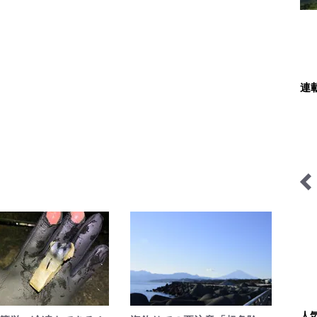
連
里山アドベンチャー！ソト
耕して焙煎して走る男
アソ日和
人