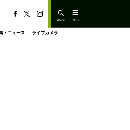
集・ニュース
ライブカメラ
缶たん”CAN”P料理
小屋を興して
国の街角で
ーのネパール移住見聞録「Like a Rolling Stone」
具＆技術研究所
きららの“おぜ沼“日記
山小屋はじめます
煎して走る男
載
スキー場
登りはじめました
山小屋