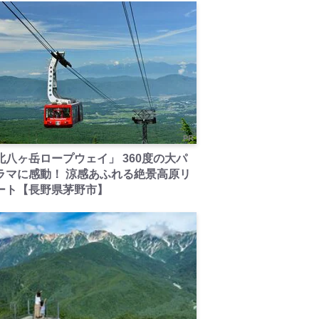
PR
北八ヶ岳ロープウェイ」 360度の大パ
ラマに感動！ 涼感あふれる絶景高原リ
ート【長野県茅野市】