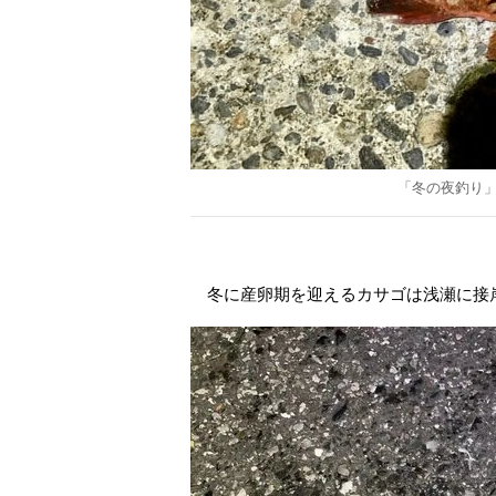
「冬の夜釣り
冬に産卵期を迎えるカサゴは浅瀬に接