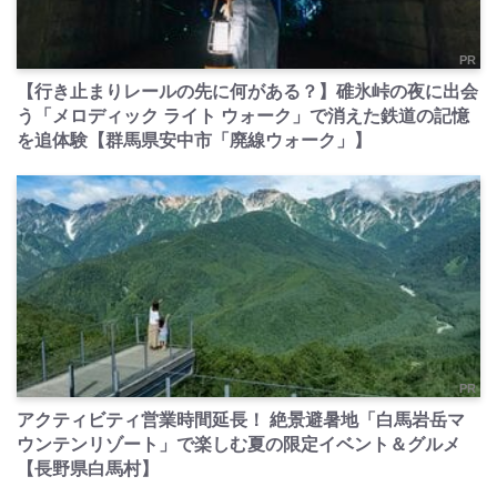
PR
【行き止まりレールの先に何がある？】碓氷峠の夜に出会
う「メロディック ライト ウォーク」で消えた鉄道の記憶
を追体験【群馬県安中市「廃線ウォーク」】
PR
アクティビティ営業時間延長！ 絶景避暑地「白馬岩岳マ
ウンテンリゾート」で楽しむ夏の限定イベント＆グルメ
【長野県白馬村】