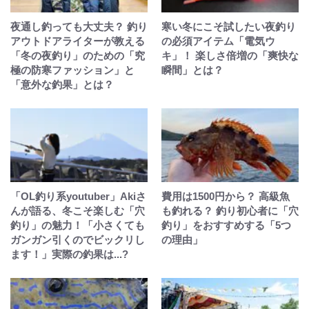
夜通し釣っても大丈夫？ 釣り
寒い冬にこそ試したい夜釣り
アウトドアライターが教える
の必須アイテム「電気ウ
「冬の夜釣り」のための「究
キ」！ 楽しさ倍増の「爽快な
極の防寒ファッション」と
瞬間」とは？
「意外な釣果」とは？
「OL釣り系youtuber」Akiさ
費用は1500円から？ 高級魚
んが語る、冬こそ楽しむ「穴
も釣れる？ 釣り初心者に「穴
釣り」の魅力！「小さくても
釣り」をおすすめする「5つ
ガンガン引くのでビックリし
の理由」
ます！」実際の釣果は...?