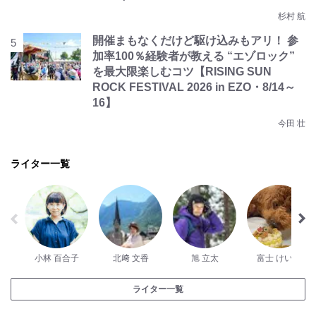
杉村 航
開催まもなくだけど駆け込みもアリ！ 参
加率100％経験者が教える “エゾロック”
を最大限楽しむコツ【RISING SUN
ROCK FESTIVAL 2026 in EZO・8/14～
16】
今田 壮
ライター一覧
小林 百合子
北﨑 文香
旭 立太
富士 けい太
ライター一覧