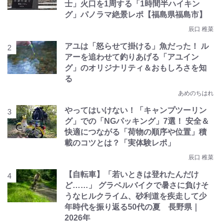
士」火口を1周する「1時間半ハイキン
グ」パノラマ絶景レポ【福島県福島市】
辰口 稚菜
アユは「怒らせて掛ける」魚だった！ ル
アーを追わせて釣りあげる「アユイン
グ」のオリジナリティ＆おもしろさを知
る
あめのちはれ
やってはいけない！「キャンプツーリン
グ」での「NGパッキング」7選！ 安全＆
快適につながる「荷物の順序や位置」積
載のコツとは？「実体験レポ」
辰口 稚菜
【自転車】「若いときは登れたんだけ
ど……」 グラベルバイクで暑さに負けそ
うなヒルクライム、砂利道を疾走して少
年時代を振り返る50代の夏 長野県｜
2026年