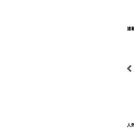
連
琉球島猫百景
「山岳遭難」のリアル＜山
梨県警＞
人