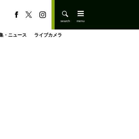
集・ニュース
ライブカメラ
登りはじめました
缶たん”CAN”P料理
小屋を興して
国の街角で
ーのネパール移住見聞録「Like a Rolling Stone」
具＆技術研究所
きららの“おぜ沼“日記
山小屋はじめます
載
スキー場
今日はどこでととのう？
山小屋