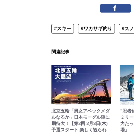
#スキー
#ワカサギ釣り
#ス
関連記事
北京五輪「男女アベックメダ
“忍者
ルなるか」日本モーグル陣に
ミリー
期待大！【第2回 2月3日(木)
力たっ
予選スタート 楽しく観られ
場」