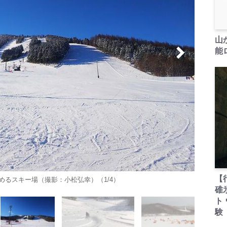
山
能ロ
【
るスキー場（撮影：小松弘幸）（1/4）
碓
ト
験