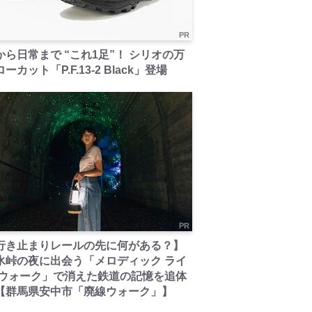
PR
から日常まで “これ1足”！ シリオの万
ーカット「P.F.13-2 Black」登場
PR
行き止まりレールの先に何がある？】
氷峠の夜に出会う「メロディック ライ
 ウォーク」で消えた鉄道の記憶を追体
【群馬県安中市「廃線ウォーク」】