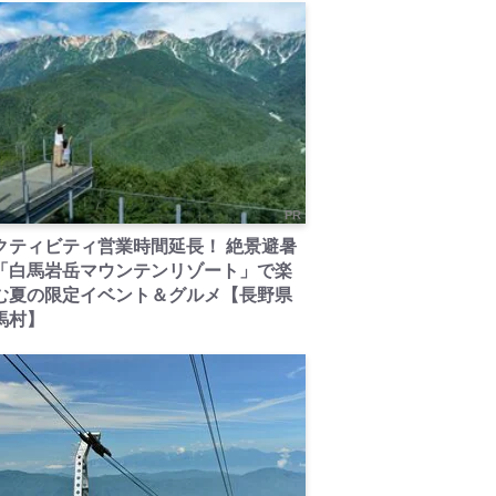
PR
クティビティ営業時間延長！ 絶景避暑
「白馬岩岳マウンテンリゾート」で楽
む夏の限定イベント＆グルメ【長野県
馬村】