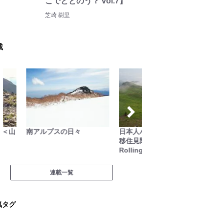
こでととのう？ vol.7】
芝崎 樹里
載
南アルプスの日々
日本人ハイカーのネパール
behind 
移住見聞録「Like a
Rolling Stone」
連載一覧
気タグ