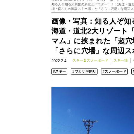
知る人ぞ知る大興奮の斜度とパウダー！！ 北海道・道
場・南ふらの国設スキー場」と「さらに穴場」な周辺ス
画像・写真：知る人ぞ知
海道・道北2大リゾート
マム」に挟まれた「超穴
「さらに穴場」な周辺ス
スキー＆スノーボード
スキー場
2022.2.4
#スキー
#ワカサギ釣り
#スノーボード