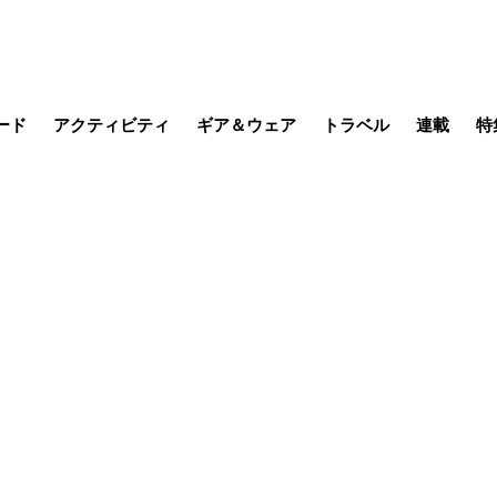
ード
アクティビティ
ギア＆ウェア
トラベル
連載
特
メラ
MTB
写真・動画
その他アクティビティ
キャンプ
スノー
その他
温泉・宿
名所・観光
季節の虫
日本で山
缶詰博士の
そこに山
ブーツの
日本人ハイカ
低山小道
尾瀬ガイド
わたし、
その他連
フィッシング
登山
食事・お酒
山帰り、