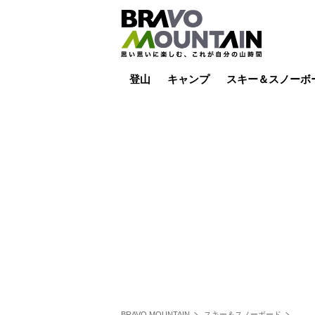
登山
キャンプ
スキー＆スノーボ
山小屋泊
山小屋ライブカメラ
テント泊
雪山
低山
山ご飯
その他登山
焚き火
その他キャンプ
スキー場ライブカ
バックカントリー
日帰り
キャンプ飯
スキー場
BRAVO MOUNTAIN
スキー＆スノーボード