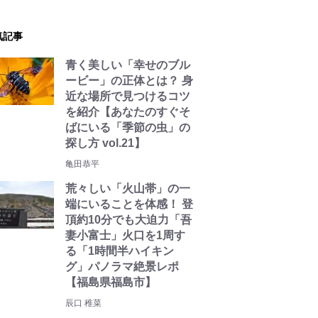
気記事
青く美しい「幸せのブル
ービー」の正体とは？ 身
近な場所で見つけるコツ
を紹介【あなたのすぐそ
ばにいる「季節の虫」の
探し方 vol.21】
亀田恭平
荒々しい「火山帯」の一
端にいることを体感！ 登
頂約10分でも大迫力「吾
妻小富士」火口を1周す
る「1時間半ハイキン
グ」パノラマ絶景レポ
【福島県福島市】
辰口 稚菜