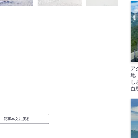
ア
地
し
白
記事本文に戻る