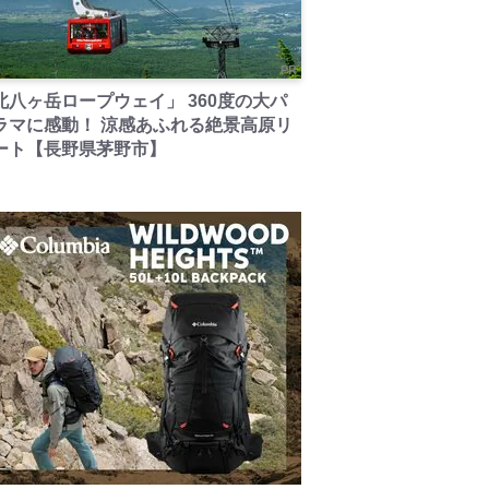
PR
北八ヶ岳ロープウェイ」 360度の大パ
ラマに感動！ 涼感あふれる絶景高原リ
ート【長野県茅野市】