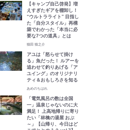
【キャンプ自己啓発】増
えすぎたギアを棚卸し！
“ウルトラライト” 目指し
た「自分スタイル」再構
築でわかった「本当に必
要な7つの道具」とは
猫田 猫之介
アユは「怒らせて掛け
る」魚だった！ ルアーを
追わせて釣りあげる「ア
ユイング」のオリジナリ
ティ＆おもしろさを知る
あめのちはれ
「電気風呂の数は全国
一」温泉じゃないのに大
満足！ 上高地帰りに寄り
たい「林檎の湯屋 おぶ
～」【山帰り、今日はど