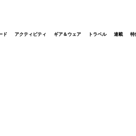
ード
アクティビティ
ギア＆ウェア
トラベル
連載
特
メラ
MTB
写真・動画
その他アクティビティ
キャンプ
スノー
その他
温泉・宿
名所・観光
季節の虫
日本で山
缶詰博士の
そこに山
ブーツの
日本人ハイカ
低山小道
尾瀬ガイド
わたし、
その他連
フィッシング
登山
食事・お酒
山帰り、