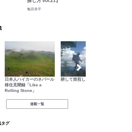
探し方 vol.21】
亀田恭平
載
日本人ハイカーのネパール
耕して焙煎して走る男
「山岳
移住見聞録「Like a
梨県警
Rolling Stone」
連載一覧
気タグ