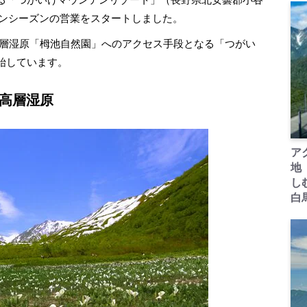
リーンシーズンの営業をスタートしました。
高層湿原「栂池自然園」へのアクセス手段となる「つがい
始しています。
の高層湿原
ア
地
し
白