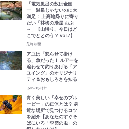
「電気風呂の数は全国
一」温泉じゃないのに大
満足！ 上高地帰りに寄り
たい「林檎の湯屋 おぶ
～」【山帰り、今日はど
こでととのう？ vol.7】
芝崎 樹里
アユは「怒らせて掛け
る」魚だった！ ルアーを
追わせて釣りあげる「ア
ユイング」のオリジナリ
ティ＆おもしろさを知る
あめのちはれ
青く美しい「幸せのブル
ービー」の正体とは？ 身
近な場所で見つけるコツ
を紹介【あなたのすぐそ
ばにいる「季節の虫」の