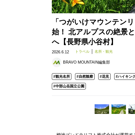
「つがいけマウンテンリ
始！ 北アルプスの絶景
へ【長野県小谷村】
トラベル
名所・観光
2026.6.12
BRAVO MOUNTAIN編集部
#観光名所
#自然観察
#花見
#ハイキン
#中部山岳国立公園
栂池ゴンドラリフト株式会社が運営す