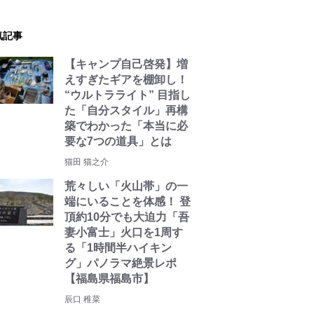
気記事
【キャンプ自己啓発】増
えすぎたギアを棚卸し！
“ウルトラライト” 目指し
た「自分スタイル」再構
築でわかった「本当に必
要な7つの道具」とは
猫田 猫之介
荒々しい「火山帯」の一
端にいることを体感！ 登
頂約10分でも大迫力「吾
妻小富士」火口を1周す
る「1時間半ハイキン
グ」パノラマ絶景レポ
【福島県福島市】
辰口 稚菜