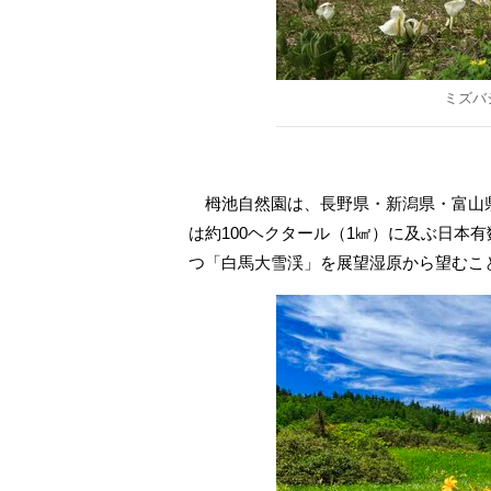
ミズバ
栂池自然園は、長野県・新潟県・富山
は約100ヘクタール（1㎢）に及ぶ日本
つ「白馬大雪渓」を展望湿原から望むこ