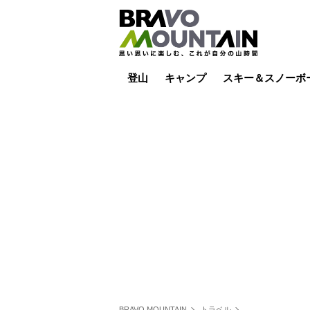
登山
キャンプ
スキー＆スノーボ
山小屋泊
山小屋ライブカメラ
テント泊
雪山
低山
山ご飯
その他登山
焚き火
その他キャンプ
スキー場ライブカ
バックカントリー
日帰り
キャンプ飯
スキー場
BRAVO MOUNTAIN
トラベル