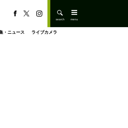
集・ニュース
ライブカメラ
登りはじめました
缶たん”CAN”P料理
小屋を興して
国の街角で
ーのネパール移住見聞録「Like a Rolling Stone」
具＆技術研究所
きららの“おぜ沼“日記
山小屋はじめます
載
スキー場
今日はどこでととのう？
山小屋