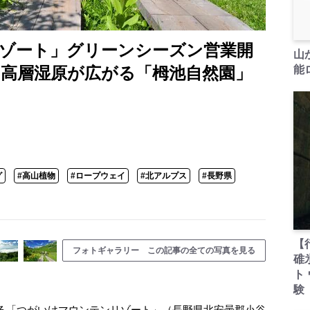
ゾート」グリーンシーズン営業開
山
と高層湿原が広がる「栂池自然園」
能ロ
グ
#高山植物
#ロープウェイ
#北アルプス
#長野県
【
フォトギャラリー この記事の全ての写真を見る
碓
ト
験
る「つがいけマウンテンリゾート」（長野県北安曇郡小谷