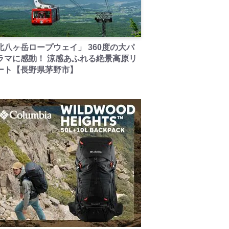
PR
北八ヶ岳ロープウェイ」 360度の大パ
ラマに感動！ 涼感あふれる絶景高原リ
ート【長野県茅野市】