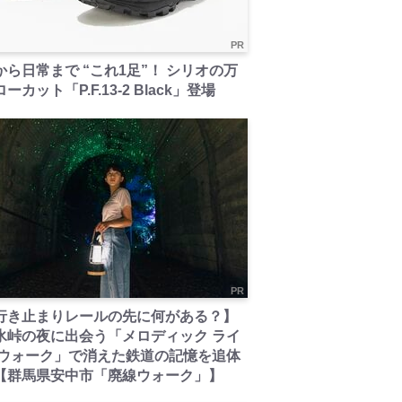
PR
から日常まで “これ1足”！ シリオの万
ーカット「P.F.13-2 Black」登場
PR
行き止まりレールの先に何がある？】
氷峠の夜に出会う「メロディック ライ
 ウォーク」で消えた鉄道の記憶を追体
【群馬県安中市「廃線ウォーク」】