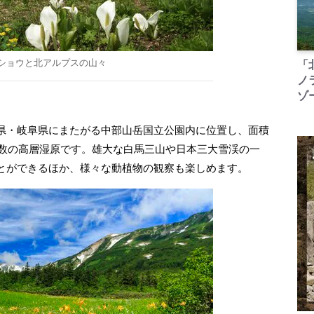
ショウと北アルプスの山々
「
ノ
ゾ
県・岐阜県にまたがる中部山岳国立公園内に位置し、面積
有数の高層湿原です。雄大な白馬三山や日本三大雪渓の一
とができるほか、様々な動植物の観察も楽しめます。