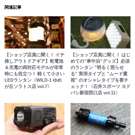
関連記事
【ショップ店員に聞く！ イチ
【ショップ店員に聞く！ はじ
推しアウトドアギア】乾電池
めての“車中泊”グッズ】必須
＆充電の両対応モデルが非常
のランタン ”明るく照らせ
時にも役立つ！ 軽くて小さい
る” 実用タイプと ”ムード重
LEDランタン〈WILD-1 ゆめ
視” のオシャレタイプを要チ
が丘ソラトス店 vol.7〉
ェック！〈石井スポーツ ヨド
バシ新宿西口店 vol.11〉