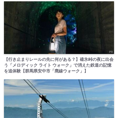
PR
【行き止まりレールの先に何がある？】碓氷峠の夜に出会
う「メロディック ライト ウォーク」で消えた鉄道の記憶
を追体験【群馬県安中市「廃線ウォーク」】