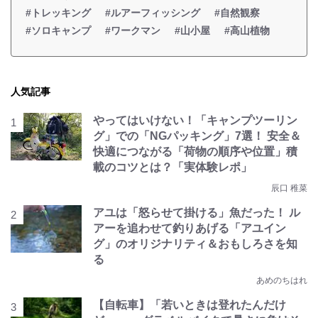
#トレッキング
#ルアーフィッシング
#自然観察
#ソロキャンプ
#ワークマン
#山小屋
#高山植物
人気記事
やってはいけない！「キャンプツーリン
グ」での「NGパッキング」7選！ 安全＆
快適につながる「荷物の順序や位置」積
載のコツとは？「実体験レポ」
辰口 稚菜
アユは「怒らせて掛ける」魚だった！ ル
アーを追わせて釣りあげる「アユイン
グ」のオリジナリティ＆おもしろさを知
る
あめのちはれ
【自転車】「若いときは登れたんだけ