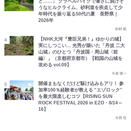
ど……」 グラベルバイクで暑さに負けそ
うなヒルクライム、砂利道を疾走して少
年時代を振り返る50代の夏 長野県｜
2026年
杉村 航
【NHK大河『豊臣兄弟！』ゆかりの城】
実にしつこい… 光秀が築いた「丹波 二大
山城」のひとつ「丹波国・周山城〈前
編〉」（京都府京都市）【戦国の山城を
攻める vol.09】
今泉 慎一
開催まもなくだけど駆け込みもアリ！ 参
加率100％経験者が教える “エゾロック”
を最大限楽しむコツ【RISING SUN
ROCK FESTIVAL 2026 in EZO・8/14～
16】
今田 壮