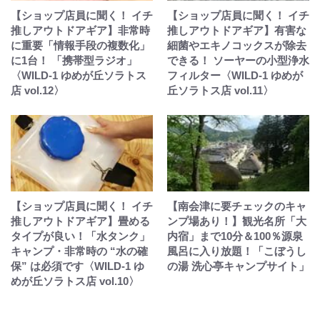
【ショップ店員に聞く！ イチ
【ショップ店員に聞く！ イチ
推しアウトドアギア】非常時
推しアウトドアギア】有害な
に重要「情報手段の複数化」
細菌やエキノコックスが除去
に1台！ 「携帯型ラジオ」
できる！ ソーヤーの小型浄水
〈WILD-1 ゆめが丘ソラトス
フィルター〈WILD-1 ゆめが
店 vol.12〉
丘ソラトス店 vol.11〉
【ショップ店員に聞く！ イチ
【南会津に要チェックのキャ
推しアウトドアギア】畳める
ンプ場あり！】観光名所「大
タイプが良い！「水タンク」
内宿」まで10分＆100％源泉
キャンプ・非常時の “水の確
風呂に入り放題！「こぼうし
保” は必須です〈WILD-1 ゆ
の湯 洗心亭キャンプサイト」
めが丘ソラトス店 vol.10〉