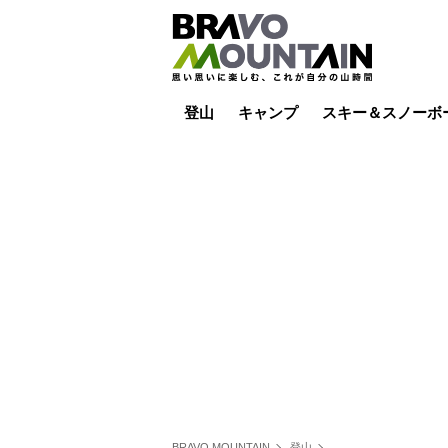
登山
キャンプ
スキー＆スノーボ
山小屋泊
山小屋ライブカメラ
テント泊
雪山
低山
山ご飯
その他登山
焚き火
その他キャンプ
スキー場ライブカ
バックカントリー
日帰り
キャンプ飯
スキー場
BRAVO MOUNTAIN
登山