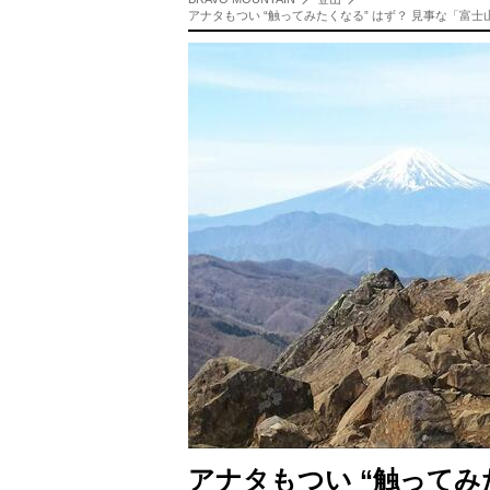
アナタもつい “触ってみたくなる” はず？ 見事な「
アナタもつい “触ってみ