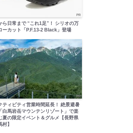
PR
から日常まで “これ1足”！ シリオの万
ーカット「P.F.13-2 Black」登場
PR
クティビティ営業時間延長！ 絶景避暑
「白馬岩岳マウンテンリゾート」で楽
む夏の限定イベント＆グルメ【長野県
馬村】