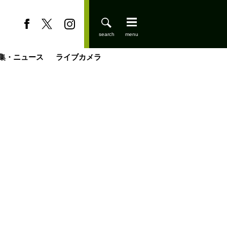
集・ニュース
ライブカメラ
登りはじめました
缶たん”CAN”P料理
小屋を興して
国の街角で
ーのネパール移住見聞録「Like a Rolling Stone」
具＆技術研究所
きららの“おぜ沼“日記
山小屋はじめます
載
スキー場
今日はどこでととのう？
山小屋