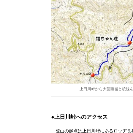
上日川峠から大菩薩嶺と稜線
●上日川峠へのアクセス
登山の起点は上日川峠にあるロッヂ長