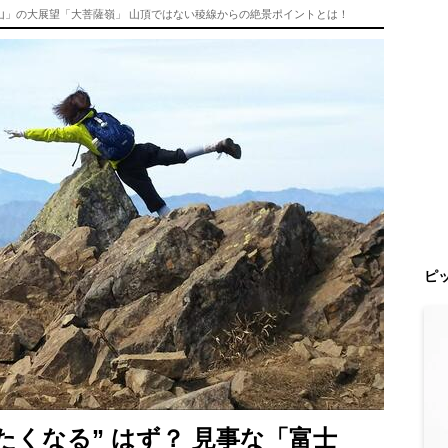
富士山」の大展望「大菩薩嶺」 山頂ではない稜線からの絶景ポイントとは！
ピ
たくなる” はず？ 見事な「富士