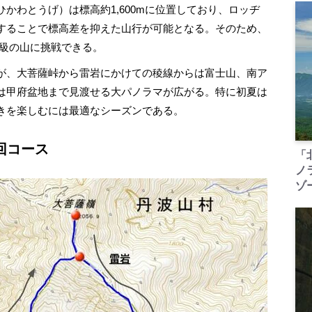
わとうげ）は標高約1,600mに位置しており、ロッヂ
することで標高差を抑えた山行が可能となる。そのため、
m級の山に挑戦できる。
が、大菩薩峠から雷岩にかけての稜線からは富士山、南ア
は甲府盆地まで見渡せる大パノラマが広がる。特に初夏は
きを楽しむには最適なシーズンである。
周回コース
「
ノ
ゾ