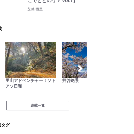
こでととのう？ vol.7】
芝崎 樹里
載
里山アドベンチャー！ソト
拝啓絶景
シン・
アソ日和
連載一覧
気タグ