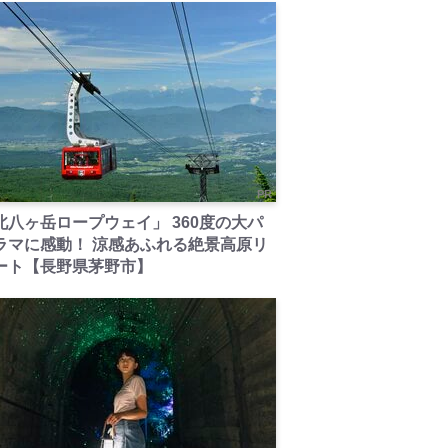
PR
北八ヶ岳ロープウェイ」 360度の大パ
ラマに感動！ 涼感あふれる絶景高原リ
ート【長野県茅野市】