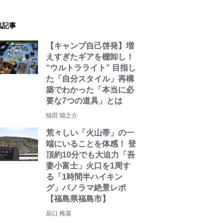
気記事
【キャンプ自己啓発】増
えすぎたギアを棚卸し！
“ウルトラライト” 目指し
た「自分スタイル」再構
築でわかった「本当に必
要な7つの道具」とは
猫田 猫之介
荒々しい「火山帯」の一
端にいることを体感！ 登
頂約10分でも大迫力「吾
妻小富士」火口を1周す
る「1時間半ハイキン
グ」パノラマ絶景レポ
【福島県福島市】
辰口 稚菜