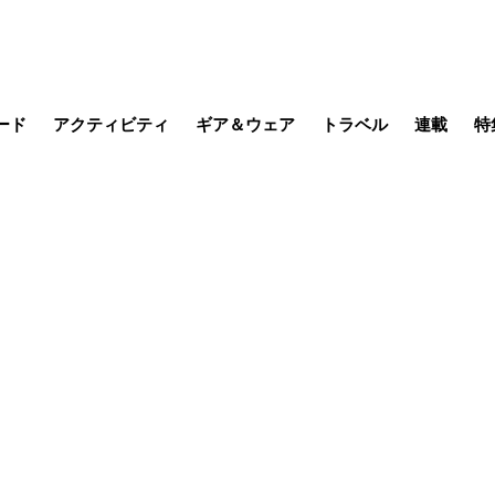
ード
アクティビティ
ギア＆ウェア
トラベル
連載
特
メラ
MTB
写真・動画
その他アクティビティ
キャンプ
スノー
その他
温泉・宿
名所・観光
季節の虫
日本で山
缶詰博士の
そこに山
ブーツの
日本人ハイカ
低山小道
尾瀬ガイド
わたし、
その他連
フィッシング
登山
食事・お酒
山帰り、