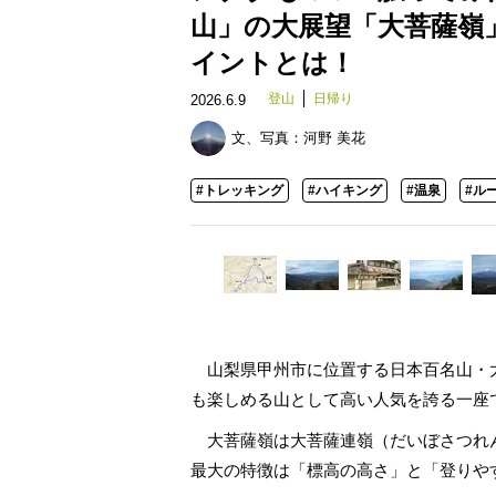
山」の大展望「大菩薩嶺
イントとは！
登山
日帰り
2026.6.9
文、写真：
河野 美花
#トレッキング
#ハイキング
#温泉
#ル
山梨県甲州市に位置する日本百名山・大菩
も楽しめる山として高い人気を誇る一座
大菩薩嶺は大菩薩連嶺（だいぼさつれ
最大の特徴は「標高の高さ」と「登りや