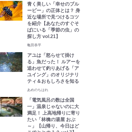
青く美しい「幸せのブル
ービー」の正体とは？ 身
近な場所で見つけるコツ
を紹介【あなたのすぐそ
ばにいる「季節の虫」の
探し方 vol.21】
亀田恭平
アユは「怒らせて掛け
る」魚だった！ ルアーを
追わせて釣りあげる「ア
ユイング」のオリジナリ
ティ＆おもしろさを知る
あめのちはれ
「電気風呂の数は全国
一」温泉じゃないのに大
満足！ 上高地帰りに寄り
たい「林檎の湯屋 おぶ
～」【山帰り、今日はど