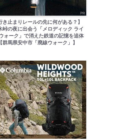
PR
行き止まりレールの先に何がある？】
氷峠の夜に出会う「メロディック ライ
 ウォーク」で消えた鉄道の記憶を追体
【群馬県安中市「廃線ウォーク」】