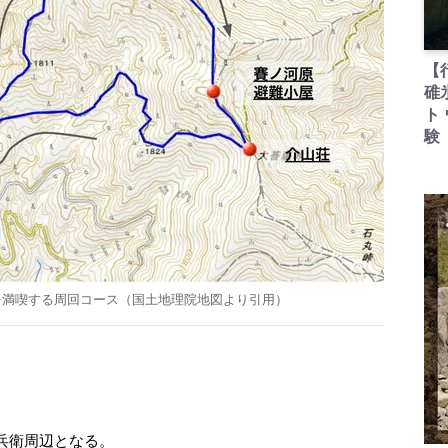
【
碓
ト
験
を満喫する周回コース（国土地理院地図より引用）
兵衛周辺となる。