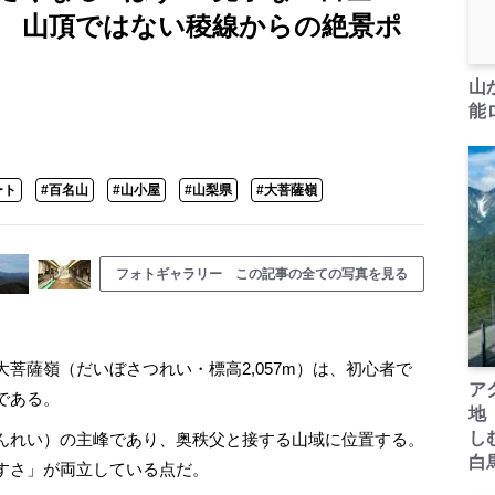
」 山頂ではない稜線からの絶景ポ
山
能ロ
ート
#百名山
#山小屋
#山梨県
#大菩薩嶺
フォトギャラリー この記事の全ての写真を見る
薩嶺（だいぼさつれい・標高2,057m）は、初心者で
ア
である。
地
し
んれい）の主峰であり、奥秩父と接する山域に位置する。
白
すさ」が両立している点だ。