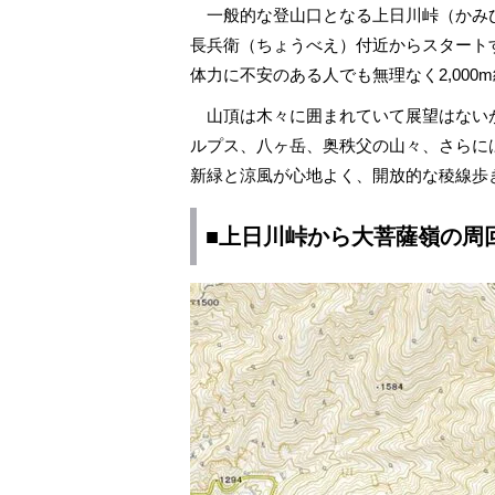
一般的な登山口となる上日川峠（かみひか
長兵衛（ちょうべえ）付近からスタート
体力に不安のある人でも無理なく2,000
山頂は木々に囲まれていて展望はない
ルプス、八ヶ岳、奥秩父の山々、さらに
新緑と涼風が心地よく、開放的な稜線歩
■上日川峠から大菩薩嶺の