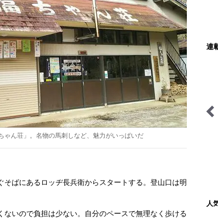
連
日本で山登りはじめました
AKB48さっほーの動画連
ちゃん荘」。名物の馬刺しなど、魅力がいっぱいだ
載「日本全国駅弁の旅」
ぐそばにあるロッヂ長兵衛からスタートする。登山口は明
人
くないので負担は少ない。自分のペースで無理なく歩ける