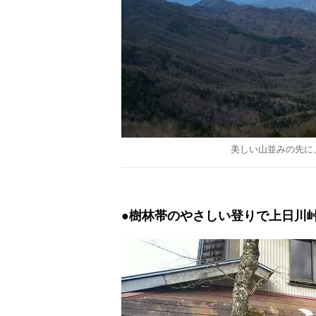
美しい山並みの先に
●樹林帯のやさしい登りで上日川