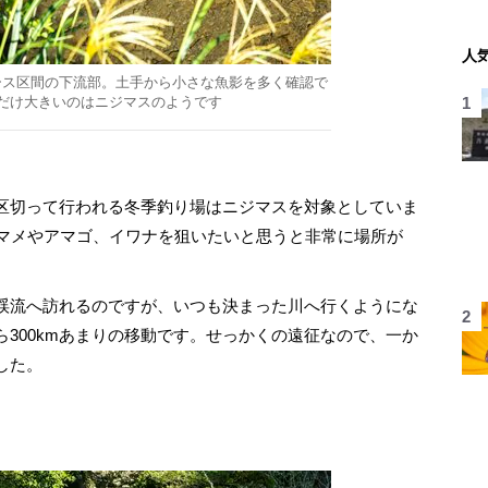
人
ース区間の下流部。土手から小さな魚影を多く確認で
だけ大きいのはニジマスのようです
区切って行われる冬季釣り場はニジマスを対象としていま
ヤマメやアマゴ、イワナを狙いたいと思うと非常に場所が
渓流へ訪れるのですが、いつも決まった川へ行くようにな
300kmあまりの移動です。せっかくの遠征なので、一か
した。