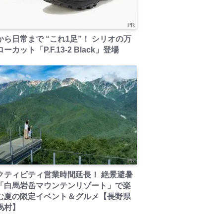
PR
から日常まで “これ1足”！ シリオの万
ーカット「P.F.13-2 Black」登場
PR
クティビティ営業時間延長！ 絶景避暑
「白馬岩岳マウンテンリゾート」で楽
む夏の限定イベント＆グルメ【長野県
馬村】