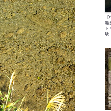
【
碓
ト
験