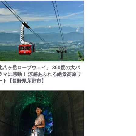
PR
北八ヶ岳ロープウェイ」 360度の大パ
ラマに感動！ 涼感あふれる絶景高原リ
ート【長野県茅野市】