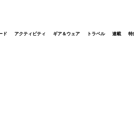
ード
アクティビティ
ギア＆ウェア
トラベル
連載
特
メラ
MTB
写真・動画
その他アクティビティ
キャンプ
スノー
その他
温泉・宿
名所・観光
季節の虫
日本で山
缶詰博士の
そこに山
ブーツの
日本人ハイカ
低山小道
尾瀬ガイド
わたし、
その他連
フィッシング
登山
食事・お酒
山帰り、