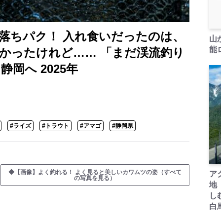
落ちパク！ 入れ食いだったのは、
山
能ロ
かったけれど…… 「まだ渓流釣り
静岡へ 2025年
#ライズ
#トラウト
#アマゴ
#静岡県
◆【画像】よく釣れる！ よく見ると美しいカワムツの姿（すべて
ア
の写真を見る）
地
し
白