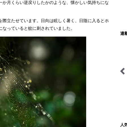
一か月くらい逆戻りしたかのような、懐かしい気持ちにな
を際立たせています。日向は眩しく暑く、日陰に入るとホ
になっていると蚊に刺されていました。
連
はじめます
ブーツの国の街角で
AKB48さっほーの動画連
載「日本全国駅弁の旅」
人