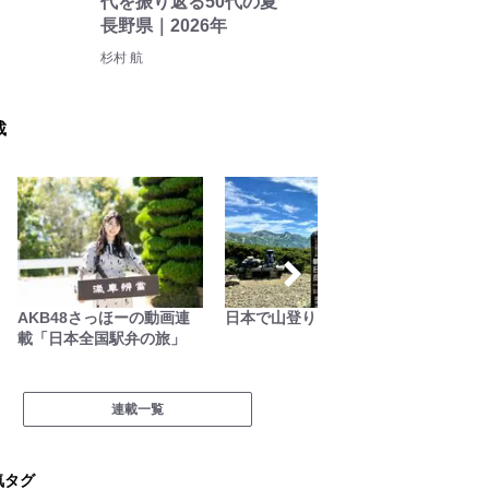
代を振り返る50代の夏
長野県｜2026年
杉村 航
載
日本で山登りはじめました
家族でソトアソビ
絶景キ
葉を失
に行こう
連載一覧
気タグ