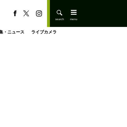
集・ニュース
ライブカメラ
登りはじめました
缶たん”CAN”P料理
小屋を興して
国の街角で
ーのネパール移住見聞録「Like a Rolling Stone」
具＆技術研究所
きららの“おぜ沼“日記
山小屋はじめます
載
スキー場
今日はどこでととのう？
山小屋