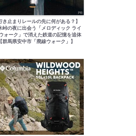
PR
行き止まりレールの先に何がある？】
氷峠の夜に出会う「メロディック ライ
 ウォーク」で消えた鉄道の記憶を追体
【群馬県安中市「廃線ウォーク」】