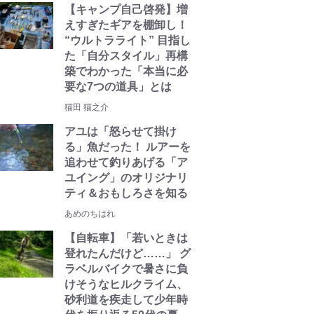
【キャンプ自己啓発】増
えすぎたギアを棚卸し！
“ウルトラライト” 目指し
た「自分スタイル」再構
築でわかった「本当に必
要な7つの道具」とは
猫田 猫之介
アユは「怒らせて掛け
る」魚だった！ ルアーを
追わせて釣りあげる「ア
ユイング」のオリジナリ
ティ＆おもしろさを知る
あめのちはれ
【自転車】「若いときは
登れたんだけど……」 グ
ラベルバイクで暑さに負
けそうなヒルクライム、
砂利道を疾走して少年時