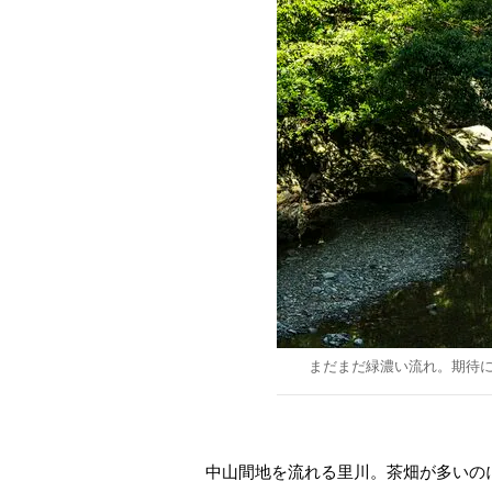
まだまだ緑濃い流れ。期待
中山間地を流れる里川。茶畑が多いの