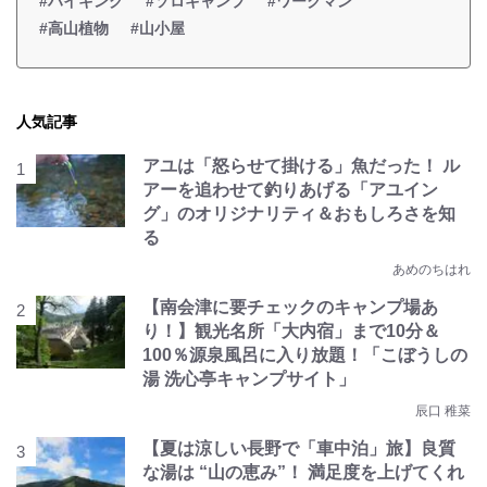
#ハイキング
#ソロキャンプ
#ワークマン
#高山植物
#山小屋
人気記事
アユは「怒らせて掛ける」魚だった！ ル
アーを追わせて釣りあげる「アユイン
グ」のオリジナリティ＆おもしろさを知
る
あめのちはれ
【南会津に要チェックのキャンプ場あ
り！】観光名所「大内宿」まで10分＆
100％源泉風呂に入り放題！「こぼうしの
湯 洗心亭キャンプサイト」
辰口 稚菜
【夏は涼しい長野で「車中泊」旅】良質
な湯は “山の恵み”！ 満足度を上げてくれ