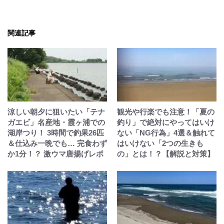
関連記事
涼しい朝夕に狙いたい「テナ
観光や行楽でも注意！「夏の
ガエビ」名産地・霞ヶ浦での
釣り」で絶対にやってはいけ
湖岸つり！ 3時間で釣果26匹
ない「NG行為」4選＆触れて
＆仕込み一晩でも… 完食わず
はいけない「2つの生きも
か1分！？ 激ウマ唐揚げレポ
の」とは！？【解説と対策】