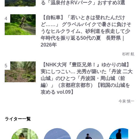
る「温泉付きRVパーク」おすすめ3選
【自転車】「若いときは登れたんだけ
ど……」 グラベルバイクで暑さに負けそ
うなヒルクライム、砂利道を疾走して少
年時代を振り返る50代の夏 長野県｜
2026年
杉村 航
【NHK大河『豊臣兄弟！』ゆかりの城】
実にしつこい… 光秀が築いた「丹波 二大
山城」のひとつ「丹波国・周山城〈前
編〉」（京都府京都市）【戦国の山城を
攻める vol.09】
今泉 慎一
ライター一覧