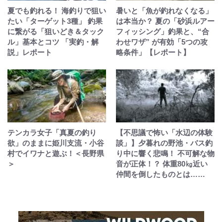
夏でも釣れる！ 海釣りで狙い
暑いと「魚が釣れなくなる」
たい「ターゲット3種」 釣果
は本当か？ 夏の「砂浜ルアー
に繋がる「狙いどき＆タック
フィッシング」釣果と、“合
ル」基本とコツ 「実釣・解
わせワザ” が有効「5つの攻
説」レポート
略条件」【レポート】
テンカラ女子「真夏の釣り
【不思議で怖い「水辺の体験
欲」のままに姫川支流・小谷
談」】夕暮れの野池・バス釣
村でイワナと遊ぶ！＜長野県
り中に響く悲鳴！ 不可解な物
＞
音が正体！？ 体重80㎏近い
仲間を倒したものとは……