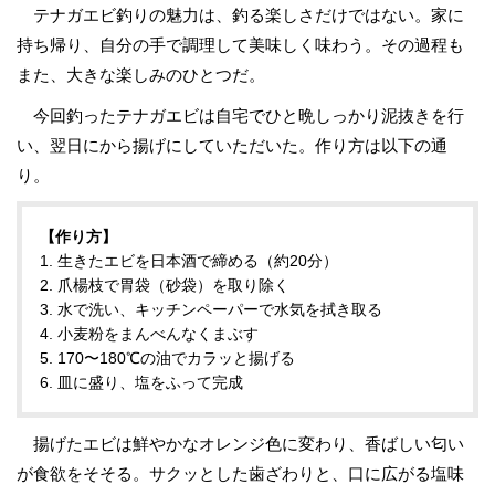
テナガエビ釣りの魅力は、釣る楽しさだけではない。家に
持ち帰り、自分の手で調理して美味しく味わう。その過程も
また、大きな楽しみのひとつだ。
今回釣ったテナガエビは自宅でひと晩しっかり泥抜きを行
い、翌日にから揚げにしていただいた。作り方は以下の通
り。
【作り方】
1. 生きたエビを日本酒で締める（約20分）
2. 爪楊枝で胃袋（砂袋）を取り除く
3. 水で洗い、キッチンペーパーで水気を拭き取る
4. 小麦粉をまんべんなくまぶす
5. 170〜180℃の油でカラッと揚げる
6. 皿に盛り、塩をふって完成
揚げたエビは鮮やかなオレンジ色に変わり、香ばしい匂い
が食欲をそそる。サクッとした歯ざわりと、口に広がる塩味