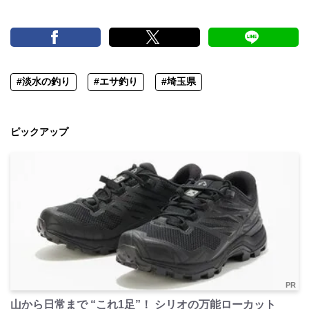
#淡水の釣り
#エサ釣り
#埼玉県
ピックアップ
PR
山から日常まで “これ1足”！ シリオの万能ローカット