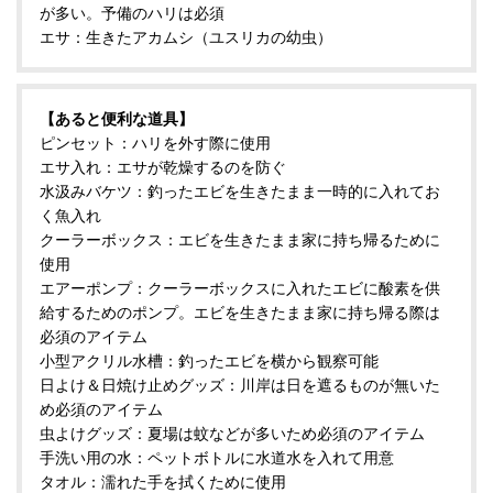
が多い。予備のハリは必須
エサ：生きたアカムシ（ユスリカの幼虫）
【あると便利な道具】
ピンセット：ハリを外す際に使用
エサ入れ：エサが乾燥するのを防ぐ
水汲みバケツ：釣ったエビを生きたまま一時的に入れてお
く魚入れ
クーラーボックス：エビを生きたまま家に持ち帰るために
使用
エアーポンプ：クーラーボックスに入れたエビに酸素を供
給するためのポンプ。エビを生きたまま家に持ち帰る際は
必須のアイテム
小型アクリル水槽：釣ったエビを横から観察可能
日よけ＆日焼け止めグッズ：川岸は日を遮るものが無いた
め必須のアイテム
虫よけグッズ：夏場は蚊などが多いため必須のアイテム
手洗い用の水：ペットボトルに水道水を入れて用意
タオル：濡れた手を拭くために使用