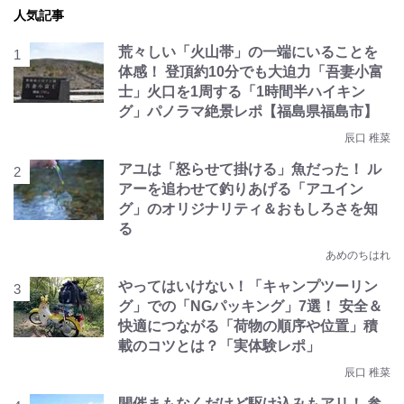
人気記事
荒々しい「火山帯」の一端にいることを
体感！ 登頂約10分でも大迫力「吾妻小富
士」火口を1周する「1時間半ハイキン
グ」パノラマ絶景レポ【福島県福島市】
辰口 稚菜
アユは「怒らせて掛ける」魚だった！ ル
アーを追わせて釣りあげる「アユイン
グ」のオリジナリティ＆おもしろさを知
る
あめのちはれ
やってはいけない！「キャンプツーリン
グ」での「NGパッキング」7選！ 安全＆
快適につながる「荷物の順序や位置」積
載のコツとは？「実体験レポ」
辰口 稚菜
開催まもなくだけど駆け込みもアリ！ 参