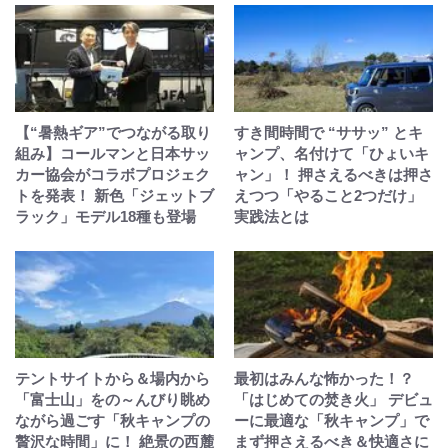
【“暑熱ギア”でつながる取り
すき間時間で “ササッ” とキ
組み】コールマンと日本サッ
ャンプ、名付けて「ひょいキ
カー協会がコラボプロジェク
ャン」！ 押さえるべきは押さ
トを発表！ 新色「ジェットブ
えつつ「やること2つだけ」
ラック」モデル18種も登場
実践法とは
テントサイトから＆場内から
最初はみんな怖かった！？
「富士山」をの～んびり眺め
「はじめての焚き火」 デビュ
ながら過ごす「秋キャンプの
ーに最適な「秋キャンプ」で
贅沢な時間」に！ 絶景の西麓
まず押さえるべき＆快適さに