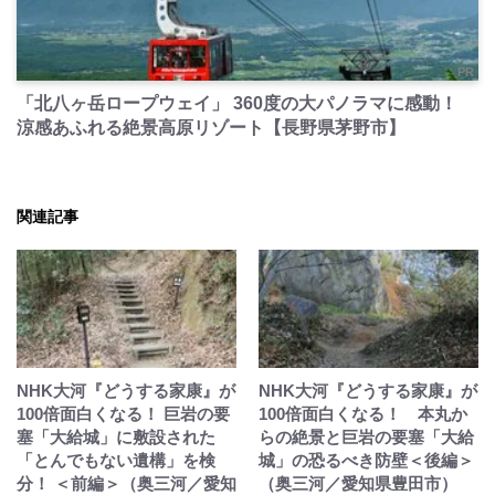
PR
「北八ヶ岳ロープウェイ」 360度の大パノラマに感動！
涼感あふれる絶景高原リゾート【長野県茅野市】
関連記事
NHK大河『どうする家康』が
NHK大河『どうする家康』が
100倍面白くなる！ 巨岩の要
100倍面白くなる！ 本丸か
塞「大給城」に敷設された
らの絶景と巨岩の要塞「大給
「とんでもない遺構」を検
城」の恐るべき防壁＜後編＞
分！ ＜前編＞（奥三河／愛知
（奥三河／愛知県豊田市）