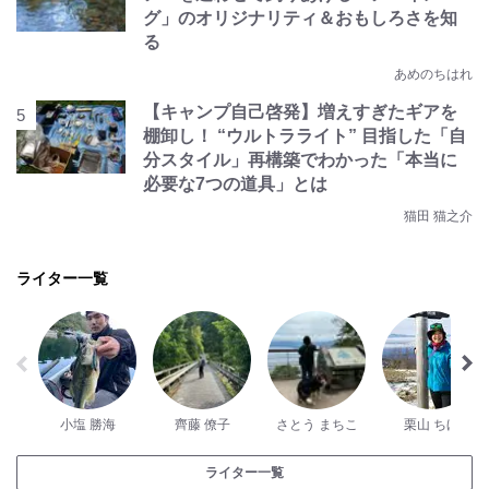
グ」のオリジナリティ＆おもしろさを知
る
あめのちはれ
【キャンプ自己啓発】増えすぎたギアを
棚卸し！ “ウルトラライト” 目指した「自
分スタイル」再構築でわかった「本当に
必要な7つの道具」とは
猫田 猫之介
ライター一覧
小塩 勝海
齊藤 僚子
さとう まちこ
栗山 ちほ
ライター一覧