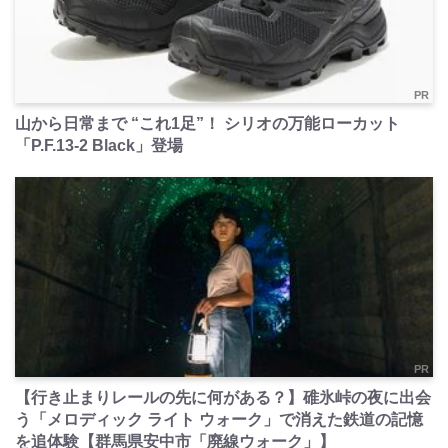
PR
山から日常まで “これ1足”！ シリオの万能ローカット
「P.F.13-2 Black」登場
PR
【行き止まりレールの先に何がある？】碓氷峠の夜に出会
う「メロディック ライト ウォーク」で消えた鉄道の記憶
を追体験【群馬県安中市「廃線ウォーク」】