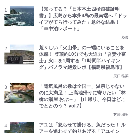
【知ってる？「日本本土四極踏破証明
書」】広島から本州4島の最南端へ「ドラ
イブがてら行ってみた」意外な結果！
「車中泊レポート」
菱優
荒々しい「火山帯」の一端にいることを
体感！ 登頂約10分でも大迫力「吾妻小富
士」火口を1周する「1時間半ハイキン
グ」パノラマ絶景レポ【福島県福島市】
辰口 稚菜
「電気風呂の数は全国一」温泉じゃない
のに大満足！ 上高地帰りに寄りたい「林
檎の湯屋 おぶ～」【山帰り、今日はどこ
でととのう？ vol.7】
芝崎 樹里
アユは「怒らせて掛ける」魚だった！ ル
アーを追わせて釣りあげる「アユイン