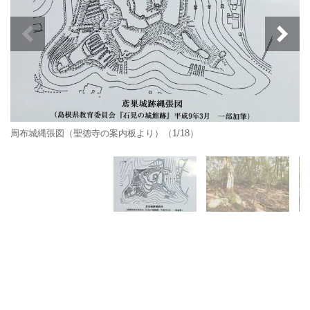
周布城縄張図（聖徳寺の案内板より）（1/18）