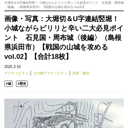
大堀切＆U字連結竪堀！ 小城ながらピリリと辛い二大必見ポイント 石見国・周布城
〈後編〉（島根県浜田市）【戦国の山城を攻める vol.02】
画像・写真：大堀切＆U字連結竪堀！
小城ながらピリリと辛い二大必見ポイ
ント 石見国・周布城〈後編〉（島根
県浜田市）【戦国の山城を攻める
vol.02】【合計18枚】
2025.3.15
アクティビティ
その他アクティビティ
名所・観光
#城
#歴史