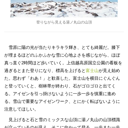
登りながら見える湯ノ丸山の山頂
雪原に陽の光が当たりキラキラ輝き、とても綺麗だ。膝下
が埋まるほどのふかふかな雪に心地よさを感じながら、ほぼ
真っ直ぐ2時間ほど歩いていく。上信越高原国立公園の看板を
過ぎるとまた登りになり、標高を上げると
富士山
が見え始め
た。思わず「わあ！」と歓喜した。富士山を横目にぐんぐん
と登っていくと、樹林帯が終わり、石がゴロゴロと出てく
る。アイゼンを引っ掛けないように一歩一歩を慎重に進め
る。雪山で重要なアイゼンワーク、とにかく転ばないように
注意してほしい。
見上げると石と雪のミックスな山頂に湯ノ丸山の山頂標識
が立っているのが見え、そこに向かって登る。一歩また一歩