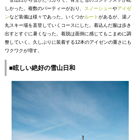
しかった。複数のパーティーがおり、
スノーシュー
や
アイゼ
ン
など装備は様々であった。いくつか
ルート
があるが、湯ノ
丸スキー場を直登していくコースにした。着込んだ服は歩き
出すとすぐに暑くなった。着脱は面倒に感じてもこまめに調
整していく。久しぶりに装着する12本のアイゼンの重さにも
ワクワクが増す。
■眩しい絶好の雪山日和