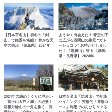
【日本百名山】初冬の「剣
ようやく出会えた！ 青空の下
山」で絶景を堪能！ 静かな天
に広がる浅間山の絶景 “ガト
空の散歩 〈徳島県〉2024年
ーショコラ” お待たせしまし
た！ 「黒斑山」登山 【群馬
県・長野県】 2024年
2024年の締めくくりに見たい
日本百名山「筑波山」で初詣
「富士山＆芦ノ湖」の絶景！
ハイキング！ 穴場的「迎場コ
箱根外輪山の一角を歩く、長
ース」利用でのんびり＆ぐる