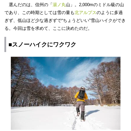
選んだのは、信州の「
湯ノ丸
山」。2,000mのミドル級の山
であり、この時期としては雪の量も
北アルプス
のように多過
ぎず、低山ほど少な過ぎずで“ちょうどいい”雪山ハイクができ
る。今回は雪を求めて、ここに決めたのだ。
■
スノーハイク
にワクワク