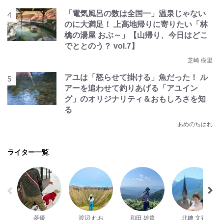
「電気風呂の数は全国一」温泉じゃない
のに大満足！ 上高地帰りに寄りたい「林
檎の湯屋 おぶ～」【山帰り、今日はどこ
でととのう？ vol.7】
芝崎 樹里
アユは「怒らせて掛ける」魚だった！ ル
アーを追わせて釣りあげる「アユイン
グ」のオリジナリティ＆おもしろさを知
る
あめのちはれ
ライター一覧
菱優
渡辺 れお
和田 雄貴
北﨑 文香