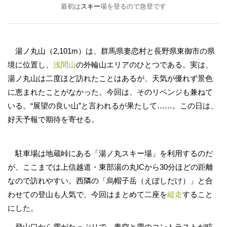
最初は
スキー
場を登るので急登です
湯ノ丸山（2,101m）は、群馬県妻恋村と長野県東御市の県
境に位置し、
浅間山
の外輪山エリアのひとつである。実は、
湯ノ丸山は二度ほど訪れたことはあるが、天気が優れず景色
に恵まれたことがなかった。今回は、そのリベンジも兼ねて
いる。“展望の良い山”と言われるが果たして……。この日は、
好天予報で期待を寄せる。
駐車場は地蔵峠にある「湯ノ丸スキー場」を利用するのだ
が、ここまでは上信越道・東部湯の丸ICから30分ほどの距離
なので訪れやすい。西隣の「烏帽子岳（えぼしだけ）」と合
わせての登山も人気で、今回はまとめて二座を
縦走
すること
にした。
登山口から雪がたっぷりで、青空と雪のコントラストが眩