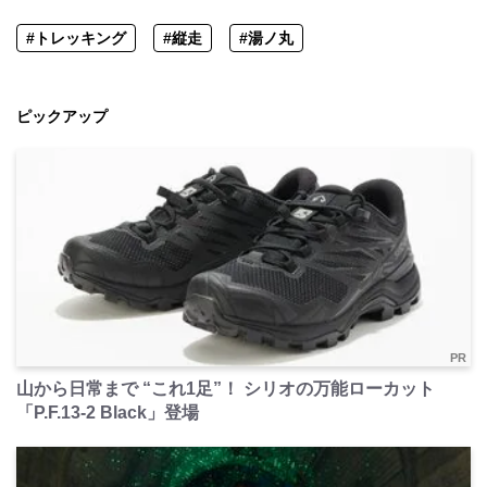
#トレッキング
#縦走
#湯ノ丸
ピックアップ
PR
山から日常まで “これ1足”！ シリオの万能ローカット
「P.F.13-2 Black」登場