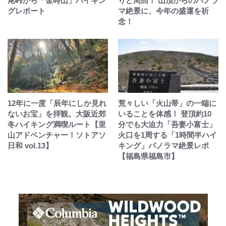
尾峠から「金時山」ハイキン
りと周回！ 山頂からのパノラ
グレポート
マ絶景に、今年の盛運を祈
念！
12年に一度「辰年にしか見れ
荒々しい「火山帯」の一端に
ないお宝」を拝観。大阪近郊
いることを体感！ 登頂約10
冬ハイキング満喫ルート【里
分でも大迫力「吾妻小富士」
山アドベンチャー！ソトアソ
火口を1周する「1時間半ハイ
日和 vol.13】
キング」パノラマ絶景レポ
【福島県福島市】