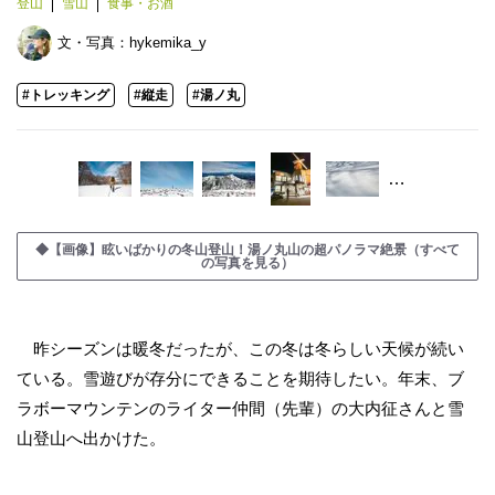
登山
雪山
食事・お酒
文・写真：
hykemika_y
#トレッキング
#縦走
#湯ノ丸
…
◆【画像】眩いばかりの冬山登山！湯ノ丸山の超パノラマ絶景（すべて
の写真を見る）
昨シーズンは暖冬だったが、この冬は冬らしい天候が続い
ている。雪遊びが存分にできることを期待したい。年末、ブ
ラボーマウンテンのライター仲間（先輩）の大内征さんと雪
山登山へ出かけた。