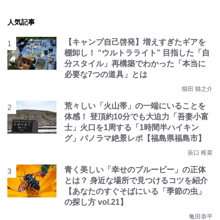
人気記事
【キャンプ自己啓発】増えすぎたギアを
棚卸し！ “ウルトラライト” 目指した「自
分スタイル」再構築でわかった「本当に
必要な7つの道具」とは
猫田 猫之介
荒々しい「火山帯」の一端にいることを
体感！ 登頂約10分でも大迫力「吾妻小富
士」火口を1周する「1時間半ハイキン
グ」パノラマ絶景レポ【福島県福島市】
辰口 稚菜
青く美しい「幸せのブルービー」の正体
とは？ 身近な場所で見つけるコツを紹介
【あなたのすぐそばにいる「季節の虫」
の探し方 vol.21】
亀田恭平