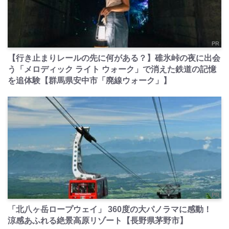
PR
【行き止まりレールの先に何がある？】碓氷峠の夜に出会
う「メロディック ライト ウォーク」で消えた鉄道の記憶
を追体験【群馬県安中市「廃線ウォーク」】
PR
「北八ヶ岳ロープウェイ」 360度の大パノラマに感動！
涼感あふれる絶景高原リゾート【長野県茅野市】