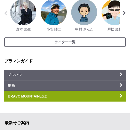
倉本 菜生
小雀 陣二
中村 さんた
戸松 慶輔
ライター一覧
ブラマンガイド
ノウハウ
動画
BRAVO MOUNTAINとは
最新号ご案内