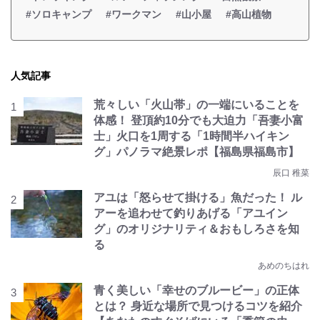
#ソロキャンプ
#ワークマン
#山小屋
#高山植物
人気記事
荒々しい「火山帯」の一端にいることを
体感！ 登頂約10分でも大迫力「吾妻小富
士」火口を1周する「1時間半ハイキン
グ」パノラマ絶景レポ【福島県福島市】
辰口 稚菜
アユは「怒らせて掛ける」魚だった！ ル
アーを追わせて釣りあげる「アユイン
グ」のオリジナリティ＆おもしろさを知
る
あめのちはれ
青く美しい「幸せのブルービー」の正体
とは？ 身近な場所で見つけるコツを紹介