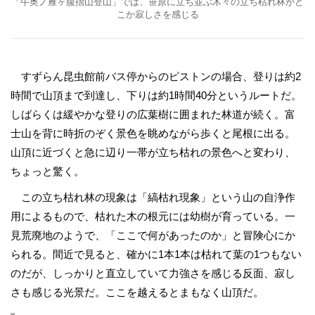
「牛奥ノ雁ヶ腹摺山登山」では、笹原に立ち並ぶ木々の立ち枯れ林がど
こか寂しさを感じる
すずらん昆虫館前バス停からのピストンの場合、登りは約2
時間で山頂まで到達し、下りは約1時間40分というルートだ。
しばらくは緩やかな登りの広葉樹に囲まれた林道が続く。富
士山を背に時折のぞく景色を眺めながら歩くと尾根に出る。
山頂に近づくと急に辺り一帯が立ち枯れの景色へと変わり、
ちょっと驚く。
この立ち枯れ林の現象は「縞枯れ現象」という山の自浄作
用によるもので、枯れた木の根元には幼樹が育っている。一
見荒廃地のようで、「ここで何があったのか」と冒険心にか
られる。間近で見ると、確かに1本1本は枯れて葉の1つもない
のだが、しっかりと直立していて力強さを感じる反面、寂し
さも感じる光景だ。ここを越えるとまもなく山頂だ。