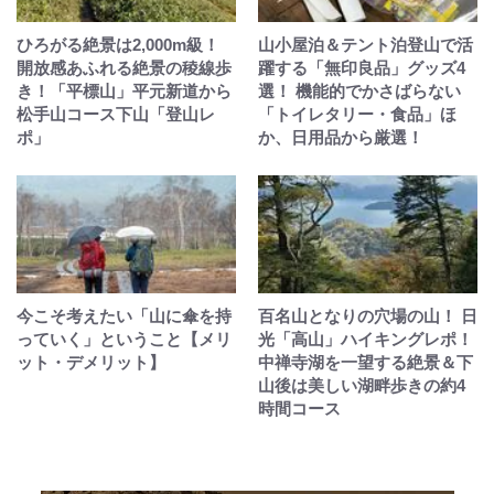
ひろがる絶景は2,000m級！
山小屋泊＆テント泊登山で活
開放感あふれる絶景の稜線歩
躍する「無印良品」グッズ4
き！「平標山」平元新道から
選！ 機能的でかさばらない
松手山コース下山「登山レ
「トイレタリー・食品」ほ
ポ」
か、日用品から厳選！
今こそ考えたい「山に傘を持
百名山となりの穴場の山！ 日
っていく」ということ【メリ
光「高山」ハイキングレポ！
ット・デメリット】
中禅寺湖を一望する絶景＆下
山後は美しい湖畔歩きの約4
時間コース