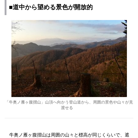
■道中から望める景色が開放的
「牛奥ノ雁ヶ腹摺山」山頂へ向かう登山道から、周囲の景色や山々が見
渡せる
牛奥ノ雁ヶ腹摺山は周囲の山々と標高が同じくらいで、遮