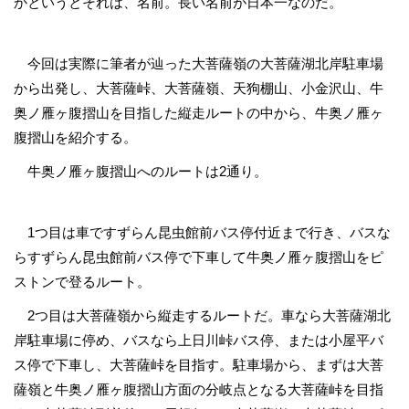
かというとそれは、名前。長い名前が日本一なのだ。
今回は実際に筆者が辿った大菩薩嶺の大菩薩湖北岸駐車場
から出発し、大菩薩峠、大菩薩嶺、天狗棚山、小金沢山、牛
奥ノ雁ヶ腹摺山を目指した縦走ルートの中から、牛奥ノ雁ヶ
腹摺山を紹介する。
牛奥ノ雁ヶ腹摺山へのルートは2通り。
1つ目は車ですずらん昆虫館前バス停付近まで行き、バスな
らすずらん昆虫館前バス停で下車して牛奥ノ雁ヶ腹摺山をピ
ストンで登るルート。
2つ目は大菩薩嶺から縦走するルートだ。車なら大菩薩湖北
岸駐車場に停め、バスなら上日川峠バス停、または小屋平バ
ス停で下車し、大菩薩峠を目指す。駐車場から、まずは大菩
薩嶺と牛奥ノ雁ヶ腹摺山方面の分岐点となる大菩薩峠を目指