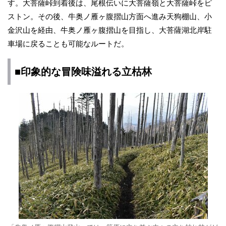
す。大菩薩峠到着後は、尾根伝いに大菩薩嶺と大菩薩峠をピ
ストン。その後、牛奥ノ雁ヶ腹摺山方面へ進み天狗棚山、小
金沢山を経由、牛奥ノ雁ヶ腹摺山を目指し、大菩薩湖北岸駐
車場に戻ることも可能なルートだ。
■印象的な冒険味溢れる立枯林