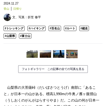
2024.11.27
登山
日帰り
文、写真：
折笠 修平
#トレッキング
#ハイキング
#百名山
#ルート
#縦走
#山梨県
#富士山
フォトギャラリー この記事の全ての写真を見る
山梨県の大菩薩峠（だいぼさつとうげ）南部に「あるこ
と」が日本一の山がある。標高1,990mの牛奥ノ雁ヶ腹摺山
（うしおくのがんがはらすりやま）だ。この山の何が日本一