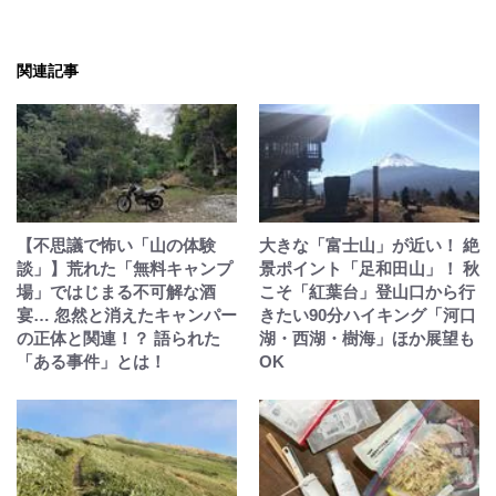
関連記事
【不思議で怖い「山の体験
大きな「富士山」が近い！ 絶
談」】荒れた「無料キャンプ
景ポイント「足和田山」！ 秋
場」ではじまる不可解な酒
こそ「紅葉台」登山口から行
宴… 忽然と消えたキャンパー
きたい90分ハイキング「河口
の正体と関連！？ 語られた
湖・西湖・樹海」ほか展望も
「ある事件」とは！
OK