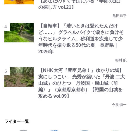
【あなたのすぐそばにいる「季節の虫」
の探し方 vol.21】
亀田恭平
【自転車】「若いときは登れたんだけ
ど……」 グラベルバイクで暑さに負けそ
うなヒルクライム、砂利道を疾走して少
年時代を振り返る50代の夏 長野県｜
2026年
杉村 航
【NHK大河『豊臣兄弟！』ゆかりの城】
実にしつこい… 光秀が築いた「丹波 二大
山城」のひとつ「丹波国・周山城〈前
編〉」（京都府京都市）【戦国の山城を
攻める vol.09】
今泉 慎一
ライター一覧