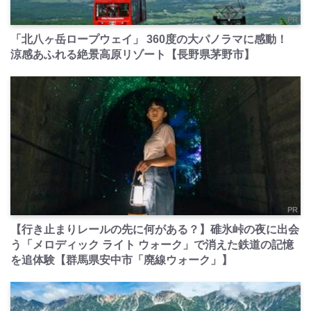
PR
「北八ヶ岳ロープウェイ」 360度の大パノラマに感動！
涼感あふれる絶景高原リゾート【長野県茅野市】
PR
【行き止まりレールの先に何がある？】碓氷峠の夜に出会
う「メロディック ライト ウォーク」で消えた鉄道の記憶
を追体験【群馬県安中市「廃線ウォーク」】