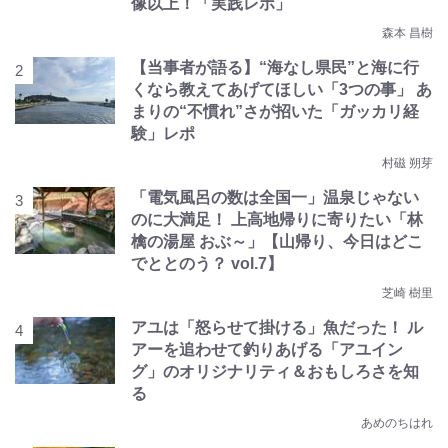
像以上！「実践レポ」
森本 昌樹
【当事者が語る】“海なし県民”と海に行
くなら教えてあげてほしい「3つの事」 あ
まりの“不慣れ”さが招いた「ガッカリ経
験」レポ
村磁 朔芽
「電気風呂の数は全国一」温泉じゃない
のに大満足！ 上高地帰りに寄りたい「林
檎の湯屋 おぶ～」【山帰り、今日はどこ
でととのう？ vol.7】
芝崎 樹里
アユは「怒らせて掛ける」魚だった！ ル
アーを追わせて釣りあげる「アユイン
グ」のオリジナリティ＆おもしろさを知
る
あめのちはれ