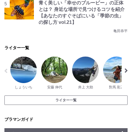
青く美しい「幸せのブルービー」の正体
とは？ 身近な場所で見つけるコツを紹介
【あなたのすぐそばにいる「季節の虫」
の探し方 vol.21】
亀田恭平
ライター一覧
しょういち
安藤 伸代
井上 大助
對馬 彩乃
ライター一覧
ブラマンガイド