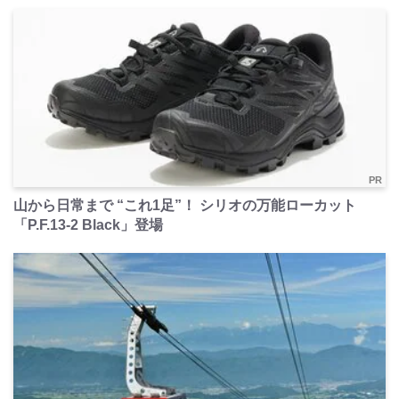
PR
山から日常まで “これ1足”！ シリオの万能ローカット
「P.F.13-2 Black」登場