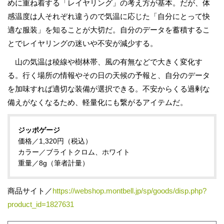
めに重ね着する「レイヤリング」の考え方が基本。だが、体
感温度は人それぞれ違うので気温に応じた「自分にとって快
適な服装」を知ることが大切だ。自分のデータを蓄積するこ
とでレイヤリングの迷いや不安が減少する。
山の気温は稜線や樹林帯、風の有無などで大きく変化す
る。行く場所の情報やその日の天候の予報と、自分のデータ
を加味すれば適切な装備が選択できる。不安からくる過剰な
備えがなくなるため、軽量化にも繋がるアイテムだ。
ジッポゲージ
価格／1,320円（税込）
カラー／ブライトクロム、ホワイト
重量／8g（筆者計量）
商品サイト／
https://webshop.montbell.jp/sp/goods/disp.php?
product_id=1827631