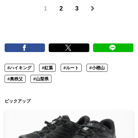
1
2
3
#ハイキング
#紅葉
#ルート
#小楢山
#奥秩父
#山梨県
ピックアップ