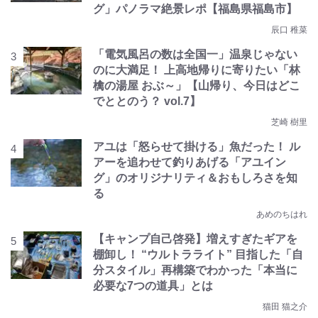
グ」パノラマ絶景レポ【福島県福島市】
辰口 稚菜
「電気風呂の数は全国一」温泉じゃない
のに大満足！ 上高地帰りに寄りたい「林
檎の湯屋 おぶ～」【山帰り、今日はどこ
でととのう？ vol.7】
芝崎 樹里
アユは「怒らせて掛ける」魚だった！ ル
アーを追わせて釣りあげる「アユイン
グ」のオリジナリティ＆おもしろさを知
る
あめのちはれ
【キャンプ自己啓発】増えすぎたギアを
棚卸し！ “ウルトラライト” 目指した「自
分スタイル」再構築でわかった「本当に
必要な7つの道具」とは
猫田 猫之介