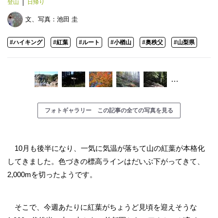
登山
日帰り
文、写真：
池田 圭
#ハイキング
#紅葉
#ルート
#小楢山
#奥秩父
#山梨県
…
フォトギャラリー この記事の全ての写真を見る
10月も後半になり、一気に気温が落ちて山の紅葉が本格化
してきました。色づきの標高ラインはだいぶ下がってきて、
2,000mを切ったようです。
そこで、今週あたりに紅葉がちょうど見頃を迎えそうな