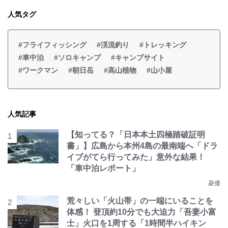
人気タグ
#フライフィッシング
#渓流釣り
#トレッキング
#車中泊
#ソロキャンプ
#キャンプサイト
#ワークマン
#朝日岳
#高山植物
#山小屋
人気記事
【知ってる？「日本本土四極踏破証明
書」】広島から本州4島の最南端へ「ドラ
イブがてら行ってみた」意外な結果！
「車中泊レポート」
菱優
荒々しい「火山帯」の一端にいることを
体感！ 登頂約10分でも大迫力「吾妻小富
士」火口を1周する「1時間半ハイキン