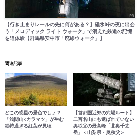
PR
【行き止まりレールの先に何がある？】碓氷峠の夜に出会
う「メロディック ライト ウォーク」で消えた鉄道の記憶
を追体験【群馬県安中市「廃線ウォーク」】
関連記事
どこの惑星の景色でしょ？
【首都圏近郊の穴場ルート】
「浅間山×カラマツ」が生む
二百名山にも選ばれていない
独特過ぎる紅葉が見頃
奥秩父の最高峰「北奥千丈
岳」＜山梨県・奥秩父＞