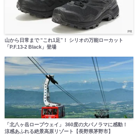
PR
山から日常まで “これ1足”！ シリオの万能ローカット
「P.F.13-2 Black」登場
PR
「北八ヶ岳ロープウェイ」 360度の大パノラマに感動！
涼感あふれる絶景高原リゾート【長野県茅野市】