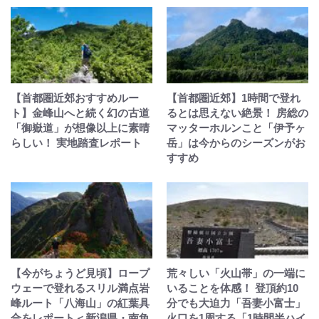
【首都圏近郊おすすめルー
【首都圏近郊】1時間で登れ
ト】金峰山へと続く幻の古道
るとは思えない絶景！ 房総の
「御嶽道」が想像以上に素晴
マッターホルンこと「伊予ヶ
らしい！ 実地踏査レポート
岳」は今からのシーズンがお
すすめ
【今がちょうど見頃】ロープ
荒々しい「火山帯」の一端に
ウェーで登れるスリル満点岩
いることを体感！ 登頂約10
峰ルート「八海山」の紅葉具
分でも大迫力「吾妻小富士」
合をレポート＜新潟県・南魚
火口を1周する「1時間半ハイ