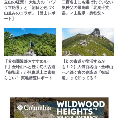
立山の紅葉！ 大迫力の「パノ
二百名山にも選ばれていない
ラマ絶景」と「朝日と色づく
奥秩父の最高峰「北奥千丈
山並みのコラボ」【登山レポ
岳」＜山梨県・奥秩父＞
ート】
【首都圏近郊おすすめルー
【幻の古道が復活するか
ト】金峰山へと続く幻の古道
も！？】人気百名山・金峰山
「御嶽道」が想像以上に素晴
へと続く古の参詣道「御嶽
らしい！ 実地踏査レポート
道」って知ってる？