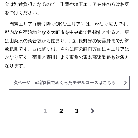
金は別途負担になるので、千葉や埼玉エリア在住の方はお気
をつけください。
周遊エリア（乗り降りOKなエリア）は、かなり広大です。
都内から宿泊地となる大町市を中央道で目指すとすると、東
は山梨県の談合坂から始まり、北は長野県の安曇野までが対
象範囲です。西は駒ヶ根、さらに南の静岡方面にもエリアは
かなり広く、菊川と森掛川より東側の東名高速道路も対象と
なります。
次ページ ■2泊3日でめぐったモデルコースはこちら
1
2
3