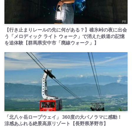
PR
【行き止まりレールの先に何がある？】碓氷峠の夜に出会
う「メロディック ライト ウォーク」で消えた鉄道の記憶
を追体験【群馬県安中市「廃線ウォーク」】
PR
「北八ヶ岳ロープウェイ」 360度の大パノラマに感動！
涼感あふれる絶景高原リゾート【長野県茅野市】