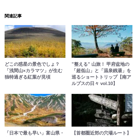
関連記事
どこの惑星の景色でしょ？
”整える” 山旅！ 甲府盆地の
「浅間山×カラマツ」が生む
「超低山」と「温泉銭湯」を
独特過ぎる紅葉が見頃
巡るショートトリップ【南ア
ルプスの日々 vol.10】
「日本で最も早い」富山県・
【首都圏近郊の穴場ルート】