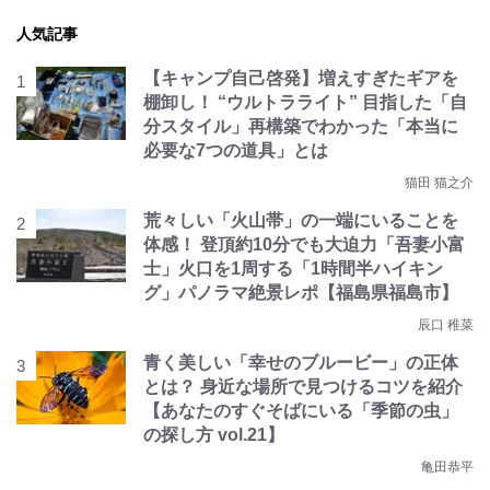
人気記事
【キャンプ自己啓発】増えすぎたギアを
棚卸し！ “ウルトラライト” 目指した「自
分スタイル」再構築でわかった「本当に
必要な7つの道具」とは
猫田 猫之介
荒々しい「火山帯」の一端にいることを
体感！ 登頂約10分でも大迫力「吾妻小富
士」火口を1周する「1時間半ハイキン
グ」パノラマ絶景レポ【福島県福島市】
辰口 稚菜
青く美しい「幸せのブルービー」の正体
とは？ 身近な場所で見つけるコツを紹介
【あなたのすぐそばにいる「季節の虫」
の探し方 vol.21】
亀田恭平