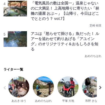
「電気風呂の数は全国一」温泉じゃない
のに大満足！ 上高地帰りに寄りたい「林
檎の湯屋 おぶ～」【山帰り、今日はどこ
でととのう？ vol.7】
芝崎 樹里
アユは「怒らせて掛ける」魚だった！ ル
アーを追わせて釣りあげる「アユイン
グ」のオリジナリティ＆おもしろさを知
る
あめのちはれ
ライター一覧
あおき ゆう
あめのちはれ
平塚 大地
和野 きなこ