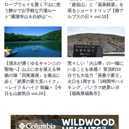
ロープウェイを賢く下山に使
「超低山」と「温泉銭湯」を
う静かでお手軽な穴場ルー
巡るショートトリップ【南ア
ト“羅漢寺山＆白砂山”へ
ルプスの日々 vol.10】
【清水が湧くゆるキャン△の
荒々しい「火山帯」の一端に
聖地へ】山上に水を湛える神
いることを体感！ 登頂約10
秘の湖「四尾連湖」を拠点に
分でも大迫力「吾妻小富士」
歩く「絶景の富士見ハイク」
火口を1周する「1時間半ハイ
＜レイク＆ハイク 前編＞【今
キング」パノラマ絶景レポ
日も山旅気分 vol.24】
【福島県福島市】