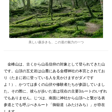
美しい森歩きも、この道の魅力の一つ
金峰山は、古くから山岳信仰の対象として登られてきた山
です。山頂の五丈岩は山麓にある金櫻神社の本宮とされてお
り（たまに岩に登っている人を見かけますがダメです
よ！）、かつては多くの山伏や修験者たちが参詣していまし
た。その際に、彼らが歩いた道は現在の主要3ルートのいずれ
でもありません。じつは、南面に神社から山頂へと繋がる表
参道とでも呼ぶべきルート「御嶽道（みたけみち）」が存在
します。