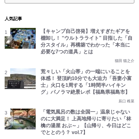
人気記事
【キャンプ自己啓発】増えすぎたギアを
棚卸し！ “ウルトラライト” 目指した「自
分スタイル」再構築でわかった「本当に
必要な7つの道具」とは
猫田 猫之介
荒々しい「火山帯」の一端にいることを
体感！ 登頂約10分でも大迫力「吾妻小富
士」火口を1周する「1時間半ハイキン
グ」パノラマ絶景レポ【福島県福島市】
辰口 稚菜
「電気風呂の数は全国一」温泉じゃない
のに大満足！ 上高地帰りに寄りたい「林
檎の湯屋 おぶ～」【山帰り、今日はどこ
でととのう？ vol.7】