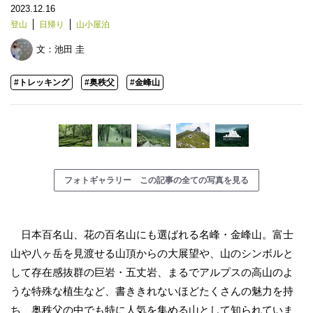
2023.12.16
登山
日帰り
山小屋泊
文：
池田 圭
#トレッキング
#奥秩父
#金峰山
フォトギャラリー この記事の全ての写真を見る
日本百名山、花の百名山にも選ばれる名峰・金峰山。富士
山や八ヶ岳を見渡せる山頂からの大展望や、山のシンボルと
して存在感抜群の巨岩・五丈岩、まるでアルプスの高山のよ
うな特殊な植生など、書ききれないほどたくさんの魅力を持
ち、奥秩父の中でも特に人気を集める山として知られていま