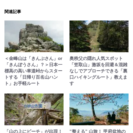
関連記事
＜金峰山は「きんぷさん」or
奥秩父の隠れ人気スポット
「きんぽうさん」？＞日本一
「笠取山」激坂を回避＆混雑
標高の高い車道峠からスター
なしでアプローチできる「裏
トする「日帰り百名山ハン
口ハイキングルート」教えま
ト」お手軽ルート
す
「山の上にビーチ」が出現！
”整える” 山旅！ 甲府盆地の