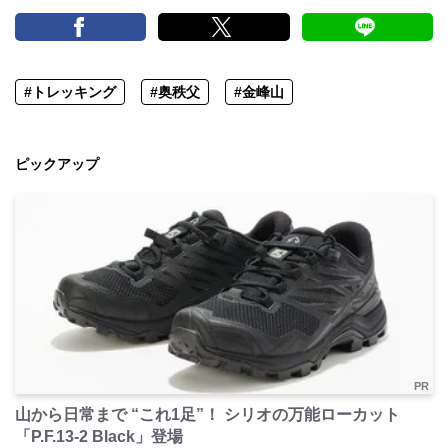
#トレッキング
#奥秩父
#金峰山
ピックアップ
PR
山から日常まで “これ1足”！ シリオの万能ローカット
「P.F.13-2 Black」登場