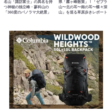
名山「諏訪富士」の異名を持
県「霧ヶ峰散策」！「ゼブラ
つ神秘の独立峰・蓼科山の
山〜北の耳〜南の耳〜蝶々深
「360度のパノラマ大絶景」
山」を巡る草原歩きレポート