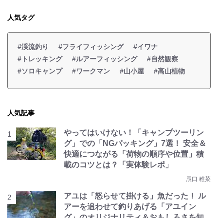
人気タグ
#渓流釣り
#フライフィッシング
#イワナ
#トレッキング
#ルアーフィッシング
#自然観察
#ソロキャンプ
#ワークマン
#山小屋
#高山植物
人気記事
やってはいけない！「キャンプツーリン
グ」での「NGパッキング」7選！ 安全＆
快適につながる「荷物の順序や位置」積
載のコツとは？「実体験レポ」
辰口 稚菜
アユは「怒らせて掛ける」魚だった！ ル
アーを追わせて釣りあげる「アユイン
グ」のオリジナリティ＆おもしろさを知