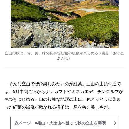
立山の秋は、赤、黄、緑の見事な紅葉の絨毯が楽しめる（撮影：
おかだ
あきほ
）
そんな立山でぜひ楽しみたいのが紅葉。三山の山頂付近で
は、9月中旬ごろからナナカマドやミネカエデ、チングルマが
色づきはじめる。山の複雑な地形の上に、色とりどりに染ま
った紅葉の絨毯が敷かれる様子は、息を呑む美しさだ。
次ページ ■雄山・大汝山へ登って秋の立山を満喫