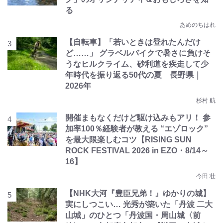
る
あめのちはれ
【自転車】「若いときは登れたんだけ
ど……」 グラベルバイクで暑さに負けそ
うなヒルクライム、砂利道を疾走して少
年時代を振り返る50代の夏 長野県｜
2026年
杉村 航
開催まもなくだけど駆け込みもアリ！ 参
加率100％経験者が教える “エゾロック”
を最大限楽しむコツ【RISING SUN
ROCK FESTIVAL 2026 in EZO・8/14～
16】
今田 壮
【NHK大河『豊臣兄弟！』ゆかりの城】
実にしつこい… 光秀が築いた「丹波 二大
山城」のひとつ「丹波国・周山城〈前