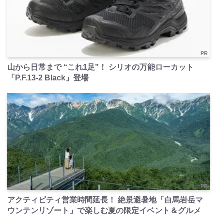
PR
山から日常まで “これ1足”！ シリオの万能ローカット
「P.F.13-2 Black」登場
PR
アクティビティ営業時間延長！ 絶景避暑地「白馬岩岳マ
ウンテンリゾート」で楽しむ夏の限定イベント＆グルメ