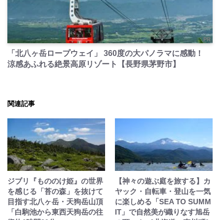
PR
「北八ヶ岳ロープウェイ」 360度の大パノラマに感動！
涼感あふれる絶景高原リゾート【長野県茅野市】
関連記事
ジブリ『もののけ姫』の世界
【神々の遊ぶ庭を旅する】カ
を感じる「苔の森」を抜けて
ヤック・自転車・登山を一気
目指す北八ヶ岳・天狗岳山頂
に楽しめる「SEA TO SUMM
「白駒池から東西天狗岳の往
IT」で自然美が織りなす旭岳