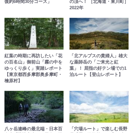
復約6時間30分コース」
の頂へ！ ［北海道・東川町］
2022年
紅葉の時期に再訪したい「花
「北アルプスの貴婦人」雄大
の百名山」御前山「霧の中を
な薬師岳の「ご来光と紅
ゆっくり歩く」実踏レポート
葉」！ 屈指の好テン場での1
【東京都西多摩郡奥多摩町・
泊ルート【登山レポート】
檜原村】
八ヶ岳連峰の最北端・日本百
「穴場ルート」で楽しむ長野