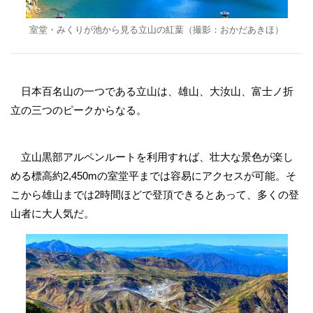
室堂・みくりが池から見る立山の紅葉（撮影：
おかだあきほ
）
日本百名山の一つである立山は、雄山、大汝山、​​富士ノ折
立の三つのピークからなる。
立山黒部アルペンルートを利用すれば、壮大な景色が楽し
める標高約2,450mの室堂平までは容易にアクセスが可能。そ
こから雄山までは2時間ほどで登頂できるとあって、多くの登
山者に大人気だ。