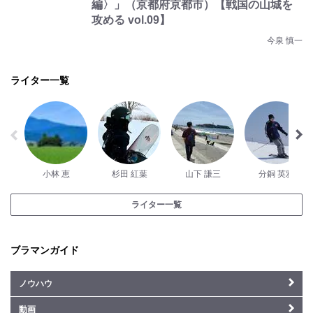
編〉」（京都府京都市）【戦国の山城を
攻める vol.09】
今泉 慎一
ライター一覧
小林 恵
杉田 紅葉
山下 謙三
分銅 英雅
ライター一覧
ブラマンガイド
ノウハウ
動画