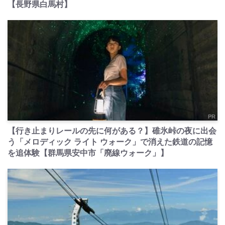
【長野県白馬村】
PR
【行き止まりレールの先に何がある？】碓氷峠の夜に出会
う「メロディック ライト ウォーク」で消えた鉄道の記憶
を追体験【群馬県安中市「廃線ウォーク」】