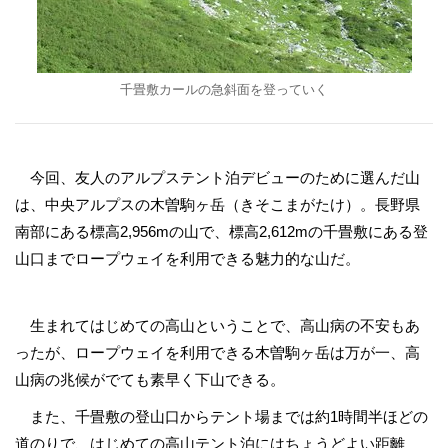
千畳敷カールの急斜面を登っていく
今回、友人のアルプステント泊デビューのために選んだ山
は、中央アルプスの木曽駒ヶ岳（きそこまがたけ）。長野県
南部にある標高2,956mの山で、標高2,612mの千畳敷にある登
山口までロープウェイを利用できる魅力的な山だ。
生まれてはじめての高山ということで、高山病の不安もあ
ったが、ロープウェイを利用できる木曽駒ヶ岳は万が一、高
山病の兆候がでても素早く下山できる。
また、千畳敷の登山口からテント場までは約1時間半ほどの
道のりで、はじめての高山テント泊にはちょうどよい距離