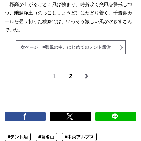
標高が上がるごとに風は強まり、時折吹く突風を警戒しつ
つ、乗越浄土（のっこしじょうど）にたどり着く。千畳敷カ
ールを登り切った稜線では、いっそう激しい風が吹きすさん
でいた。
次ページ ■強風の中、はじめてのテント設営
1
2
#テント泊
#百名山
#中央アルプス