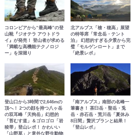
コロンビアから“最高峰”の登
北アルプス「槍・穂高」展望
山靴『ジオテラ アウトドラ
の特等席「常念岳・テント
イ』が発売！ 登山者が求める
泊」 幻想的すぎる夕景から完
「満載な高機能テクノロジ
璧「モルゲンロート」まで
ー」を深堀り
「絶景レポ」
登山口から3時間で2,646mの
「南アルプス」南部の名峰一
頂へ！ 2つの顔を持つ八ヶ岳
筆書き！ 茶臼岳・聖岳・兎
の双耳峰「天狗岳」幻想的
岳・赤石岳・荒川岳「夏休み
「苔むす道」＆ゴロゴロ「岩
8日間」贅沢プランと結果！
稜帯」登山レポ！ かわいい
「登山レポ」
「山野草」と意外な野生動物