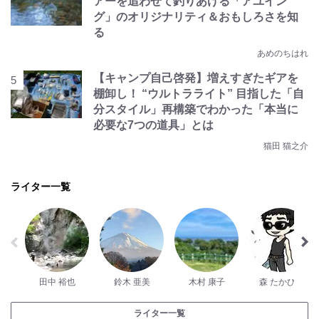
アーを追わせて釣りあげる「アユイン
グ」のオリジナリティ＆おもしろさを知
る
あめのちはれ
【キャンプ自己啓発】増えすぎたギアを
棚卸し！ “ウルトラライト” 目指した「自
分スタイル」再構築でわかった「本当に
必要な7つの道具」とは
猫田 猫之介
ライター一覧
田中 裕也
鈴木 亜美
木村 康子
森 たかひろ
ライター一覧