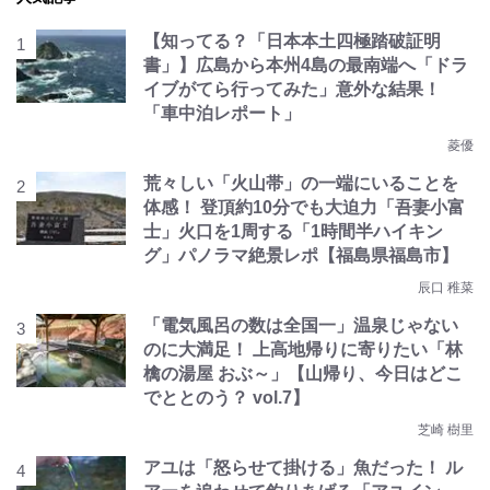
【知ってる？「日本本土四極踏破証明
書」】広島から本州4島の最南端へ「ドラ
イブがてら行ってみた」意外な結果！
「車中泊レポート」
菱優
荒々しい「火山帯」の一端にいることを
体感！ 登頂約10分でも大迫力「吾妻小富
士」火口を1周する「1時間半ハイキン
グ」パノラマ絶景レポ【福島県福島市】
辰口 稚菜
「電気風呂の数は全国一」温泉じゃない
のに大満足！ 上高地帰りに寄りたい「林
檎の湯屋 おぶ～」【山帰り、今日はどこ
でととのう？ vol.7】
芝崎 樹里
アユは「怒らせて掛ける」魚だった！ ル