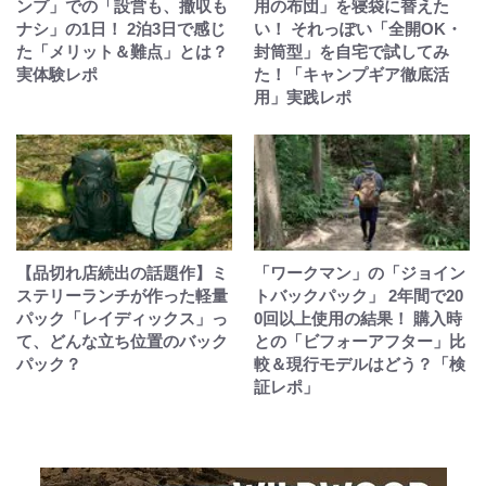
ンプ」での「設営も、撤収も
用の布団」を寝袋に替えた
ナシ」の1日！ 2泊3日で感じ
い！ それっぽい「全開OK・
た「メリット＆難点」とは？
封筒型」を自宅で試してみ
実体験レポ
た！「キャンプギア徹底活
用」実践レポ
【品切れ店続出の話題作】ミ
「ワークマン」の「ジョイン
ステリーランチが作った軽量
トバックパック」 2年間で20
パック「レイディックス」っ
0回以上使用の結果！ 購入時
て、どんな立ち位置のバック
との「ビフォーアフター」比
パック？
較＆現行モデルはどう？「検
証レポ」