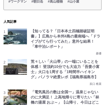
#ワークマン
#朝日岳
#高山植物
#山小屋
人気記事
【知ってる？「日本本土四極踏破証明
書」】広島から本州4島の最南端へ「ドラ
イブがてら行ってみた」意外な結果！
「車中泊レポート」
菱優
荒々しい「火山帯」の一端にいることを
体感！ 登頂約10分でも大迫力「吾妻小富
士」火口を1周する「1時間半ハイキン
グ」パノラマ絶景レポ【福島県福島市】
辰口 稚菜
「電気風呂の数は全国一」温泉じゃない
のに大満足！ 上高地帰りに寄りたい「林
檎の湯屋 おぶ～」【山帰り、今日はどこ