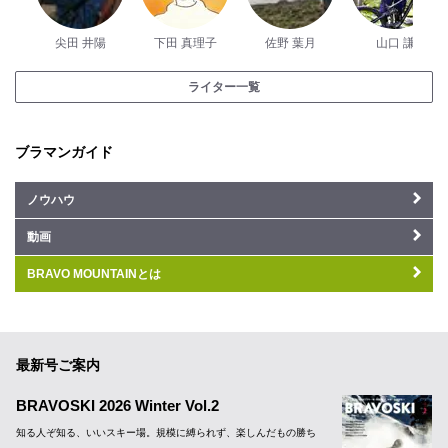
尖田 井陽
下田 真理子
佐野 葉月
山口 謙
ライター一覧
ブラマンガイド
ノウハウ
動画
BRAVO MOUNTAINとは
最新号ご案内
BRAVOSKI 2026 Winter Vol.2
知る人ぞ知る、いいスキー場。規模に縛られず、楽しんだもの勝ち