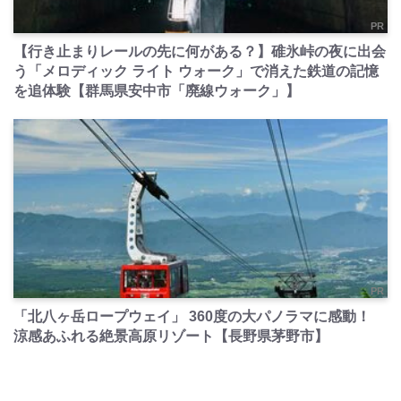
PR
【行き止まりレールの先に何がある？】碓氷峠の夜に出会
う「メロディック ライト ウォーク」で消えた鉄道の記憶
を追体験【群馬県安中市「廃線ウォーク」】
PR
「北八ヶ岳ロープウェイ」 360度の大パノラマに感動！
涼感あふれる絶景高原リゾート【長野県茅野市】