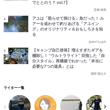
でととのう？ vol.7】
芝崎 樹里
アユは「怒らせて掛ける」魚だった！ ル
アーを追わせて釣りあげる「アユイン
グ」のオリジナリティ＆おもしろさを知
る
あめのちはれ
【キャンプ自己啓発】増えすぎたギアを
棚卸し！ “ウルトラライト” 目指した「自
分スタイル」再構築でわかった「本当に
必要な7つの道具」とは
猫田 猫之介
ライター一覧