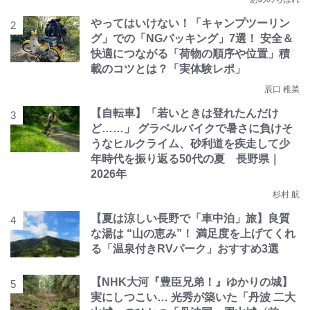
やってはいけない！「キャンプツーリン
グ」での「NGパッキング」7選！ 安全＆
快適につながる「荷物の順序や位置」積
載のコツとは？「実体験レポ」
辰口 稚菜
【自転車】「若いときは登れたんだけ
ど……」 グラベルバイクで暑さに負けそ
うなヒルクライム、砂利道を疾走して少
年時代を振り返る50代の夏 長野県｜
2026年
杉村 航
【夏は涼しい長野で「車中泊」旅】良質
な湯は “山の恵み”！ 満足度を上げてくれ
る「温泉付きRVパーク」おすすめ3選
【NHK大河『豊臣兄弟！』ゆかりの城】
実にしつこい… 光秀が築いた「丹波 二大