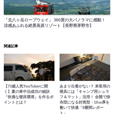
PR
「北八ヶ岳ロープウェイ」 360度の大パノラマに感動！
涼感あふれる絶景高原リゾート【長野県茅野市】
関連記事
【73歳人気YouTuberに聞
あまり出番がない？ 来客用の
く】夏の車中泊成功の秘訣
寝具には「キャンプ用シュラ
「快適な寝床環境」を作るポ
フ＆マット」活用！ 全開で掛
イントとは？
布団になる封筒型・10㎝厚を
敷いて快適「6畳間レポー
ト」