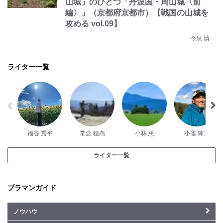
山城」のひとつ「丹波国・周山城〈前
編〉」（京都府京都市）【戦国の山城を
攻める vol.09】
今泉 慎一
ライター一覧
福谷 秀平
常念 穂高
小林 恵
小雀 陣二
ライター一覧
ブラマンガイド
ノウハウ