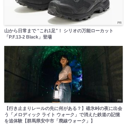
PR
山から日常まで “これ1足”！ シリオの万能ローカット
「P.F.13-2 Black」登場
PR
【行き止まりレールの先に何がある？】碓氷峠の夜に出会
う「メロディック ライト ウォーク」で消えた鉄道の記憶
を追体験【群馬県安中市「廃線ウォーク」】