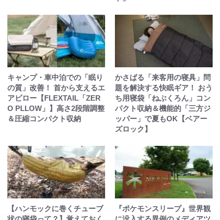
キャンプ・車中泊での「眠り
かさばる「来客用の寝具」問
の質」改善！ 首から支えるエ
題を解決する快眠ギア！ おう
アピロー【FLEXTAIL「ZER
ち用寝袋「ねぶくろん」コン
O PLLOW」】高さ2段階調整
パクト収納＆機能的「三方ジ
＆圧縮コンパクト収納
ッパー」で夏もOK【ベアー
ズロック】
【ハンモックに巻くチューブ
『ポケモンスリープ』世界観
状の寝袋って？】覚えておく
に没入する異例のメディアツ