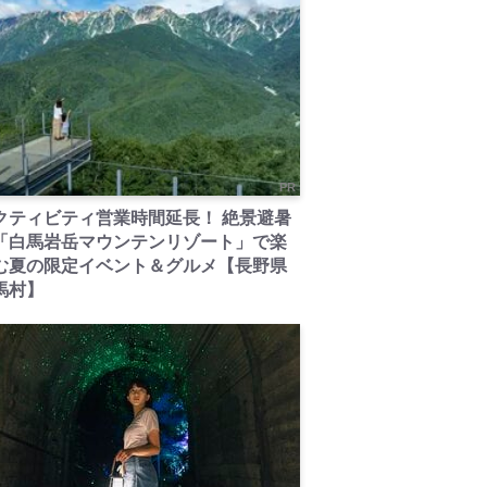
PR
クティビティ営業時間延長！ 絶景避暑
「白馬岩岳マウンテンリゾート」で楽
む夏の限定イベント＆グルメ【長野県
馬村】