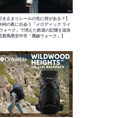
PR
行き止まりレールの先に何がある？】
氷峠の夜に出会う「メロディック ライ
 ウォーク」で消えた鉄道の記憶を追体
【群馬県安中市「廃線ウォーク」】