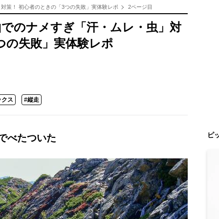
対策！ 初心者のときの「3つの失敗」実体験レポ
2ページ目
山でのナメすぎ「汗・ムレ・虫」対
3つの失敗」実体験レポ
ックス
#縦走
ピ
汗でべたついた