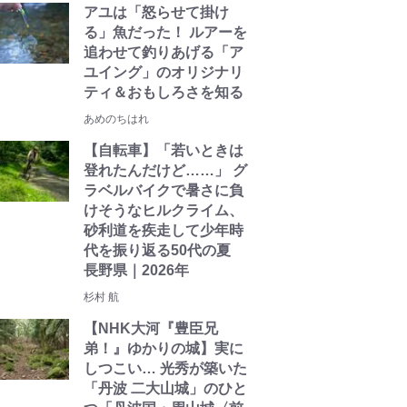
アユは「怒らせて掛け
る」魚だった！ ルアーを
追わせて釣りあげる「ア
ユイング」のオリジナリ
ティ＆おもしろさを知る
あめのちはれ
【自転車】「若いときは
登れたんだけど……」 グ
ラベルバイクで暑さに負
けそうなヒルクライム、
砂利道を疾走して少年時
代を振り返る50代の夏
長野県｜2026年
杉村 航
【NHK大河『豊臣兄
弟！』ゆかりの城】実に
しつこい… 光秀が築いた
「丹波 二大山城」のひと