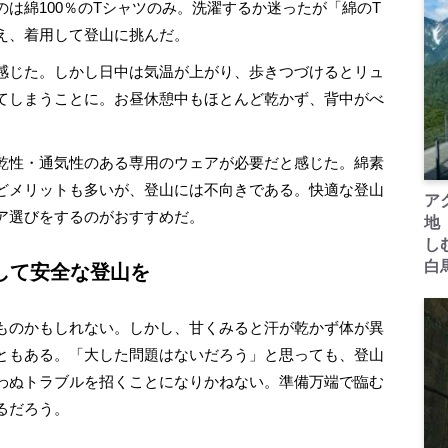
は綿100％のTシャツのみ。洗濯するか迷ったが「綿のT
え、着用して登山に挑んだ。
感じた。しかし日中は気温が上がり、歩きつづけるとリュ
てしまうことに。お昼休憩中もほとんど乾かず、背中がべ
乾性・通気性のある専用のウェアが必要だと感じた。綿素
どメリットも多いが、登山には不向きである。快適な登山
ア
ア選びをするのがおすすめだ。
地
し
白
して安全な登山を
ものかもしれない。しかし、甘くみると汗が乾かず体が異
ともある。「大した問題はないだろう」と思っても、登山
わぬトラブルを招くことになりかねない。準備万端で臨む
るだろう。