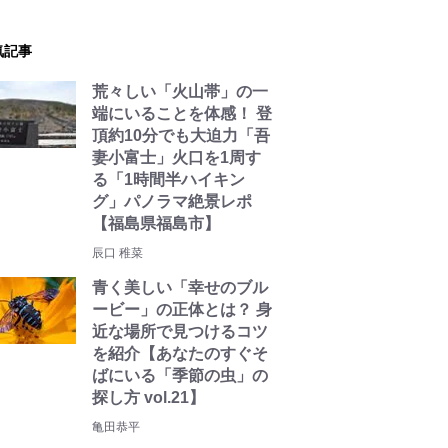
気記事
荒々しい「火山帯」の一
端にいることを体感！ 登
頂約10分でも大迫力「吾
妻小富士」火口を1周す
る「1時間半ハイキン
グ」パノラマ絶景レポ
【福島県福島市】
辰口 稚菜
青く美しい「幸せのブル
ービー」の正体とは？ 身
近な場所で見つけるコツ
を紹介【あなたのすぐそ
ばにいる「季節の虫」の
探し方 vol.21】
亀田恭平