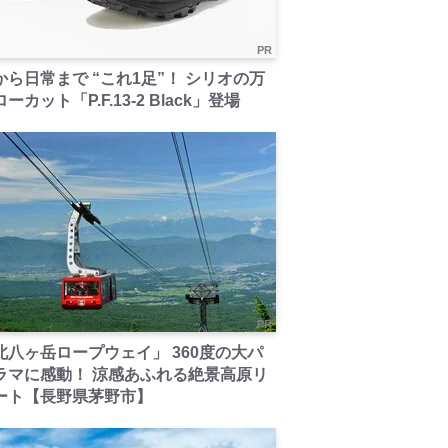
PR
から日常まで “これ1足”！ シリオの万
ーカット「P.F.13-2 Black」登場
PR
北八ヶ岳ロープウェイ」 360度の大パ
ラマに感動！ 涼感あふれる絶景高原リ
ート【長野県茅野市】