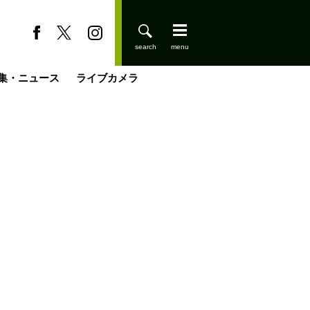
集・ニュース
ライブカメラ
登りはじめました
缶たん”CAN”P料理
小屋を興して
国の街角で
ーのネパール移住見聞録「Like a Rolling Stone」
具＆技術研究所
きららの“おぜ沼“日記
山小屋はじめます
煎して走る男
載
スキー場
山小屋