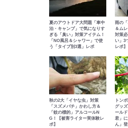
夏のアウトドア大問題「車中
雨の「
泊・キャンプ」で気になりす
＆ムレ
ぎる「臭い」対策アイテム！
対策必
「NO風呂＆シャワー」で使
い」3
う「タイプ別3選」レポ
レポ】
秋の2大「イヤな虫」対策
トンボ
「スズメバチ」かわし方＆
グッズ
「蚊の標的」アルコールN
ールド
G！【被害ライター実体験レ
君」に
ポ】
ん」登