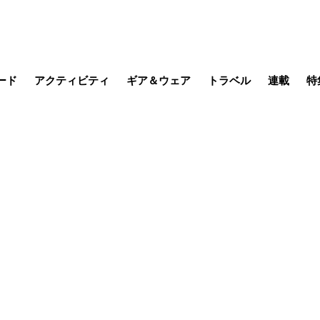
ード
アクティビティ
ギア＆ウェア
トラベル
連載
特
メラ
MTB
写真・動画
その他アクティビティ
キャンプ
スノー
その他
温泉・宿
名所・観光
日本で山
缶詰博士の
そこに山
ブーツの
日本人ハイカ
低山小道
尾瀬ガイド
わたし、
耕して焙
その他連
フィッシング
登山
食事・お酒
季節の虫