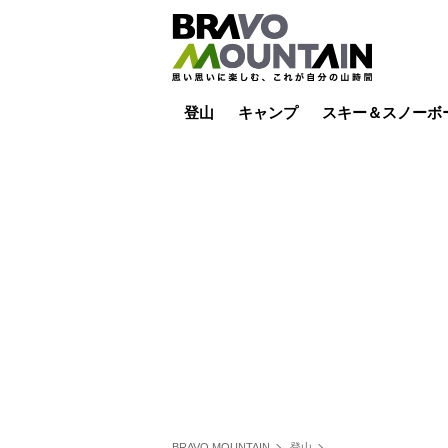
登山
キャンプ
スキー＆スノーボ
山小屋泊
山小屋ライブカメラ
テント泊
雪山
低山
山ご飯
その他登山
焚き火
その他キャンプ
スキー場ライブカ
バックカントリー
日帰り
キャンプ飯
スキー場
BRAVO MOUNTAIN
登山