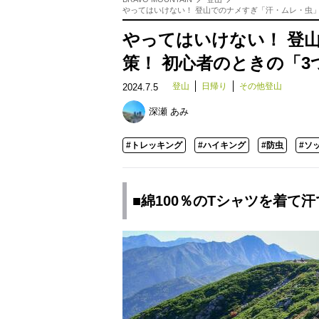
やってはいけない！ 登山でのナメすぎ「汗・ムレ・虫」
やってはいけない！ 登
策！ 初心者のときの「
登山
日帰り
その他登山
2024.7.5
深瀬 あみ
#トレッキング
#ハイキング
#防虫
#ソ
■綿100％のTシャツを着て