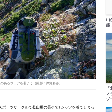
山
能ロ
性のあるウェアを着よう（撮影：深瀬あみ）
「
ノ
ゾ
ポーツサークルで登山用の長そでTシャツを着てしまっ