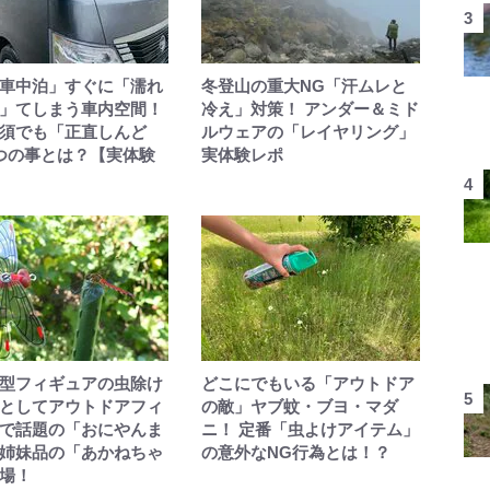
車中泊」すぐに「濡れ
冬登山の重大NG「汗ムレと
」てしまう車内空間！
冷え」対策！ アンダー＆ミド
須でも「正直しんど
ルウェアの「レイヤリング」
️つの事とは？【実体験
実体験レポ
型フィギュアの虫除け
どこにでもいる「アウトドア
としてアウトドアフィ
の敵」ヤブ蚊・ブヨ・マダ
で話題の「おにやんま
ニ！ 定番「虫よけアイテム」
姉妹品の「あかねちゃ
の意外なNG行為とは！？
場！