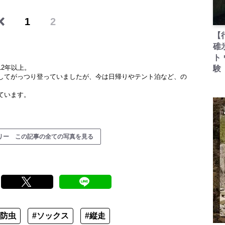
1
2
【
碓
ト
2年以上。
験
してがっつり登っていましたが、今は日帰りやテント泊など、の
ています。
リー この記事の全ての写真を見る
#防虫
#ソックス
#縦走