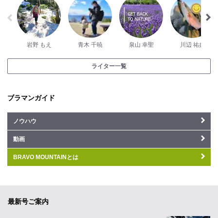
岩野 もえ
青木 千暁
泉山 幸聖
川辺 祐典
ライター一覧
ブラマンガイド
ノウハウ
動画
BRAVO MOUNTAINとは
最新号ご案内