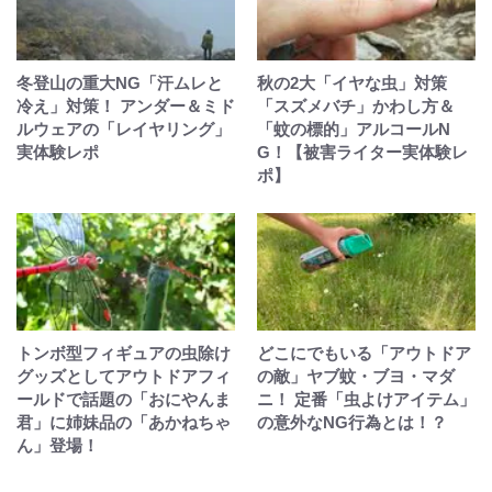
冬登山の重大NG「汗ムレと
秋の2大「イヤな虫」対策
冷え」対策！ アンダー＆ミド
「スズメバチ」かわし方＆
ルウェアの「レイヤリング」
「蚊の標的」アルコールN
実体験レポ
G！【被害ライター実体験レ
ポ】
トンボ型フィギュアの虫除け
どこにでもいる「アウトドア
グッズとしてアウトドアフィ
の敵」ヤブ蚊・ブヨ・マダ
ールドで話題の「おにやんま
ニ！ 定番「虫よけアイテム」
君」に姉妹品の「あかねちゃ
の意外なNG行為とは！？
ん」登場！