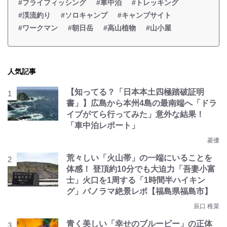
#フライフィッシング
#車中泊
#トレッキング
#渓流釣り
#ソロキャンプ
#キャンプサイト
#ワークマン
#朝日岳
#高山植物
#山小屋
人気記事
【知ってる？「日本本土四極踏破証明
書」】広島から本州4島の最南端へ「ドラ
イブがてら行ってみた」意外な結果！
「車中泊レポート」
菱優
荒々しい「火山帯」の一端にいることを
体感！ 登頂約10分でも大迫力「吾妻小富
士」火口を1周する「1時間半ハイキン
グ」パノラマ絶景レポ【福島県福島市】
辰口 稚菜
青く美しい「幸せのブルービー」の正体