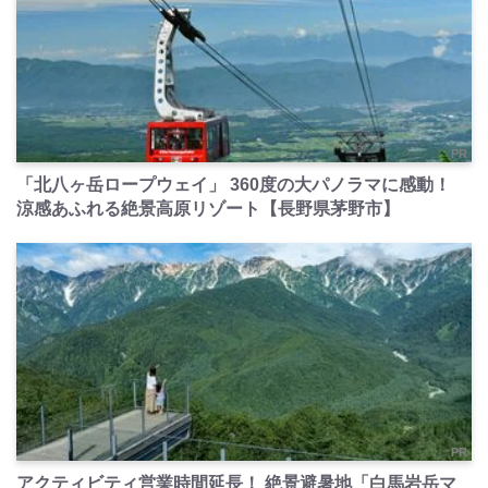
PR
「北八ヶ岳ロープウェイ」 360度の大パノラマに感動！
涼感あふれる絶景高原リゾート【長野県茅野市】
PR
アクティビティ営業時間延長！ 絶景避暑地「白馬岩岳マ