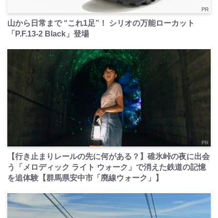
PR
山から日常まで “これ1足”！ シリオの万能ローカット
「P.F.13-2 Black」登場
PR
【行き止まりレールの先に何がある？】碓氷峠の夜に出会
う「メロディック ライト ウォーク」で消えた鉄道の記憶
を追体験【群馬県安中市「廃線ウォーク」】