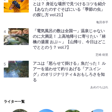
とは？ 身近な場所で見つけるコツを紹介
【あなたのすぐそばにいる「季節の虫」
の探し方 vol.21】
亀田恭平
「電気風呂の数は全国一」温泉じゃない
のに大満足！ 上高地帰りに寄りたい「林
檎の湯屋 おぶ～」【山帰り、今日はどこ
でととのう？ vol.7】
芝崎 樹里
アユは「怒らせて掛ける」魚だった！ ル
アーを追わせて釣りあげる「アユイン
グ」のオリジナリティ＆おもしろさを知
る
あめのちはれ
ライター一覧