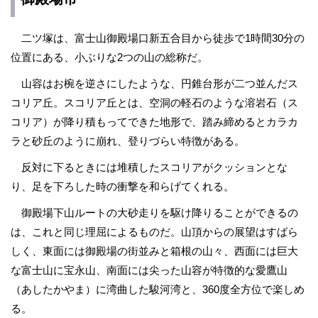
二ツ塚は、富士山御殿場口新五合目から徒歩で1時間30分の
位置にある、小ぶりな2つの山の総称だ。
山容はお椀を逆さにしたような、円錐台形が二つ並んだス
コリア丘。スコリア丘とは、空洞の軽石のような溶岩石（ス
コリア）が降り積もってできた地形で、踏み締めるとカラカ
ラと砂丘のように崩れ、登りづらい特徴がある。
反対に下るときには堆積したスコリアがクッションとな
り、足を下ろした時の衝撃を和らげてくれる。
御殿場下山ルートの大砂走りを駆け降りることができるの
は、これと同じ理屈によるものだ。山頂からの展望はすばら
しく、東面には御殿場の街並みと箱根の山々、西面には巨大
な富士山に宝永山、南面には尖った山容が特徴的な愛鷹山
（あしたかやま）に湾曲した駿河湾と、360度全方位で楽しめ
る。