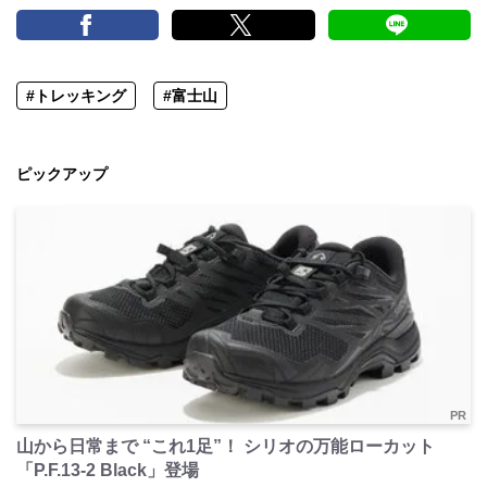
#トレッキング
#富士山
ピックアップ
PR
山から日常まで “これ1足”！ シリオの万能ローカット
「P.F.13-2 Black」登場