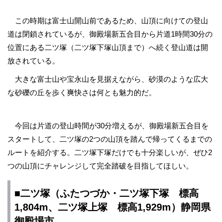
この時期は富士山開山前であるため、山頂に向けての登山
道は閉鎖されているが、御殿場新五合目から片道1時間30分の
位置にある二ツ塚（二ツ塚下塚山頂まで）へ続く登山道は開
放されている。
大きな富士山や宝永山を見据えながら、砂漠のような広大
な砂礫の丘を歩く爽快さは何とも魅力的だ。
今回は片道の登山時間が30分増えるが、御殿場新五合目を
スタートして、二ツ塚の2つの山頂を踏んで帰ってくるまでの
ルートを紹介する。二ツ塚下塚だけでも十分楽しいが、ぜひ2
つの山頂にチャレンジして完全踏破を目指してほしい。
■二ツ塚（ふたつづか・二ツ塚下塚 標高
1,804m、二ツ塚上塚 標高1,929m）​​静岡県
御殿場市