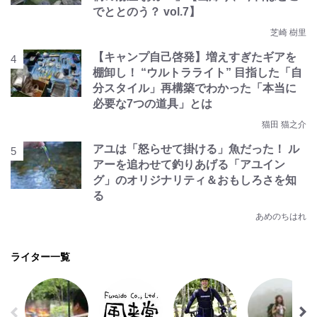
でととのう？ vol.7】
芝崎 樹里
【キャンプ自己啓発】増えすぎたギアを
棚卸し！ “ウルトラライト” 目指した「自
分スタイル」再構築でわかった「本当に
必要な7つの道具」とは
猫田 猫之介
アユは「怒らせて掛ける」魚だった！ ル
アーを追わせて釣りあげる「アユイン
グ」のオリジナリティ＆おもしろさを知
る
あめのちはれ
ライター一覧