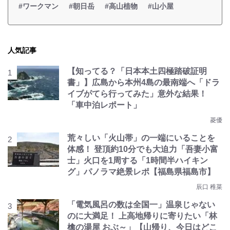
#ワークマン
#朝日岳
#高山植物
#山小屋
人気記事
【知ってる？「日本本土四極踏破証明
書」】広島から本州4島の最南端へ「ドラ
イブがてら行ってみた」意外な結果！
「車中泊レポート」
菱優
荒々しい「火山帯」の一端にいることを
体感！ 登頂約10分でも大迫力「吾妻小富
士」火口を1周する「1時間半ハイキン
グ」パノラマ絶景レポ【福島県福島市】
辰口 稚菜
「電気風呂の数は全国一」温泉じゃない
のに大満足！ 上高地帰りに寄りたい「林
檎の湯屋 おぶ～」【山帰り、今日はどこ