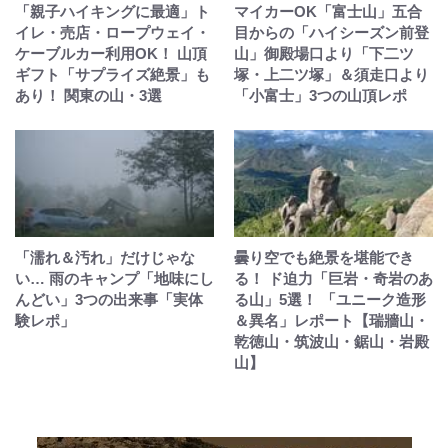
「親子ハイキングに最適」ト
マイカーOK「富士山」五合
イレ・売店・ロープウェイ・
目からの「ハイシーズン前登
ケーブルカー利用OK！ 山頂
山」御殿場口より「下二ツ
ギフト「サプライズ絶景」も
塚・上二ツ塚」＆須走口より
あり！ 関東の山・3選
「小富士」3つの山頂レポ
「濡れ＆汚れ」だけじゃな
曇り空でも絶景を堪能でき
い… 雨のキャンプ「地味にし
る！ ド迫力「巨岩・奇岩のあ
んどい」3つの出来事「実体
る山」5選！ 「ユニーク造形
験レポ」
＆異名」レポート【瑞牆山・
乾徳山・筑波山・鋸山・岩殿
山】