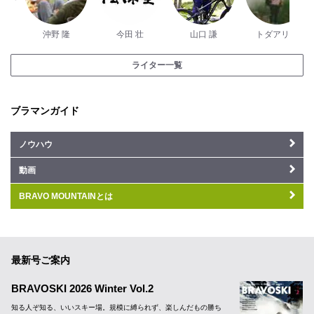
沖野 隆
今田 壮
山口 謙
トダアリサ
ライター一覧
ブラマンガイド
ノウハウ
動画
BRAVO MOUNTAINとは
最新号ご案内
BRAVOSKI 2026 Winter Vol.2
知る人ぞ知る、いいスキー場。規模に縛られず、楽しんだもの勝ち