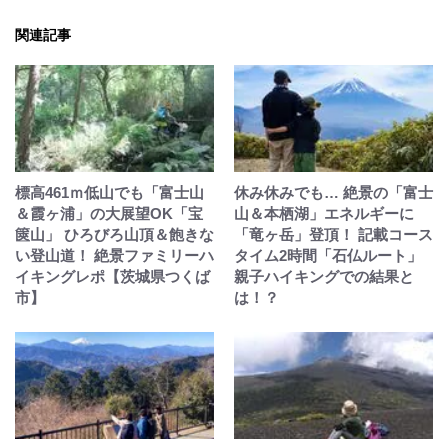
関連記事
標高461ｍ低山でも「富士山
休み休みでも… 絶景の「富士
＆霞ヶ浦」の大展望OK「宝
山＆本栖湖」エネルギーに
篋山」 ひろびろ山頂＆飽きな
「竜ヶ岳」登頂！ 記載コース
い登山道！ 絶景ファミリーハ
タイム2時間「石仏ルート」
イキングレポ【茨城県つくば
親子ハイキングでの結果と
市】
は！？