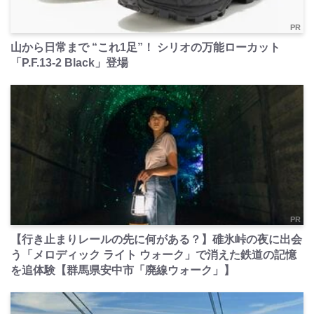
PR
山から日常まで “これ1足”！ シリオの万能ローカット
「P.F.13-2 Black」登場
PR
【行き止まりレールの先に何がある？】碓氷峠の夜に出会
う「メロディック ライト ウォーク」で消えた鉄道の記憶
を追体験【群馬県安中市「廃線ウォーク」】