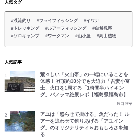
人気タグ
#渓流釣り
#フライフィッシング
#イワナ
#トレッキング
#ルアーフィッシング
#自然観察
#ソロキャンプ
#ワークマン
#山小屋
#高山植物
人気記事
荒々しい「火山帯」の一端にいることを
体感！ 登頂約10分でも大迫力「吾妻小富
士」火口を1周する「1時間半ハイキン
グ」パノラマ絶景レポ【福島県福島市】
辰口 稚菜
アユは「怒らせて掛ける」魚だった！ ル
アーを追わせて釣りあげる「アユイン
グ」のオリジナリティ＆おもしろさを知
る