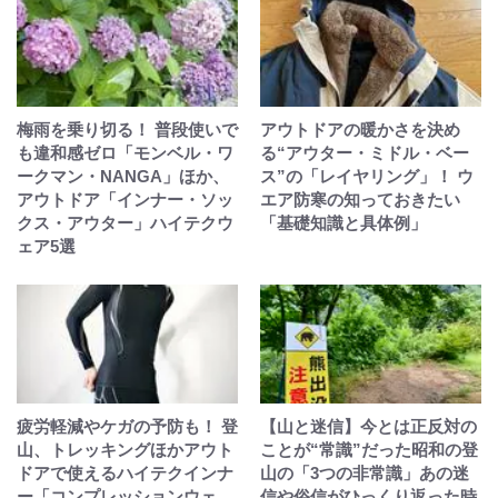
梅雨を乗り切る！ 普段使いで
アウトドアの暖かさを決め
も違和感ゼロ「モンベル・ワ
る“アウター・ミドル・ベー
ークマン・NANGA」ほか、
ス”の「レイヤリング」！ ウ
アウトドア「インナー・ソッ
エア防寒の知っておきたい
クス・アウター」ハイテクウ
「基礎知識と具体例」
ェア5選
疲労軽減やケガの予防も！ 登
【山と迷信】今とは正反対の
山、トレッキングほかアウト
ことが“常識”だった昭和の登
ドアで使えるハイテクインナ
山の「3つの非常識」あの迷
ー「コンプレッションウェ
信や俗信がひっくり返った時