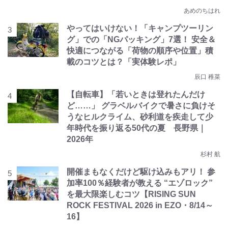
あめのちはれ
やってはいけない！「キャンプツーリン
グ」での「NGパッキング」7選！ 安全＆
快適につながる「荷物の順序や位置」積
載のコツとは？「実体験レポ」
辰口 稚菜
【自転車】「若いときは登れたんだけ
ど……」 グラベルバイクで暑さに負けそ
うなヒルクライム、砂利道を疾走して少
年時代を振り返る50代の夏 長野県｜
2026年
杉村 航
開催まもなくだけど駆け込みもアリ！ 参
加率100％経験者が教える “エゾロック”
を最大限楽しむコツ【RISING SUN
ROCK FESTIVAL 2026 in EZO・8/14～
16】