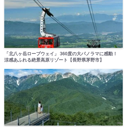
PR
「北八ヶ岳ロープウェイ」 360度の大パノラマに感動！
涼感あふれる絶景高原リゾート【長野県茅野市】
PR