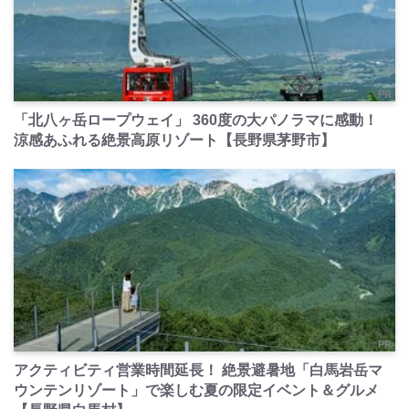
PR
「北八ヶ岳ロープウェイ」 360度の大パノラマに感動！
涼感あふれる絶景高原リゾート【長野県茅野市】
PR
アクティビティ営業時間延長！ 絶景避暑地「白馬岩岳マ
ウンテンリゾート」で楽しむ夏の限定イベント＆グルメ