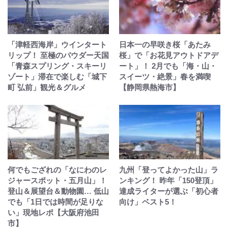
「津軽西海岸」ウインタート
日本一の早咲き桜「あたみ
リップ！ 至極のパウダー天国
桜」で「お花見アウトドアデ
「青森スプリング・スキーリ
ート」！ 2月でも「海・山・
ゾート」滞在で楽しむ「城下
スイーツ・絶景」春を満喫
町 弘前」観光＆グルメ
【静岡県熱海市】
何でもござれの「なにわのレ
九州「登ってよかった山」ラ
ジャースポット・五月山」！
ンキング！ 昨年「150登頂」
登山＆展望台＆動物園… 低山
達成ライターが選ぶ「初心者
でも「1日では時間が足りな
向け」ベスト5！
い」現地レポ【大阪府池田
市】