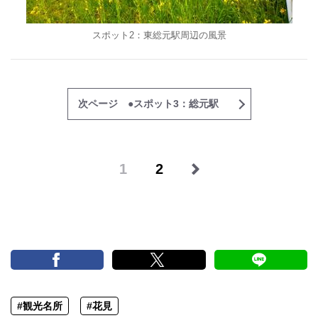
スポット2：東総元駅周辺の風景
次ページ ●スポット3：総元駅
1
2
#観光名所
#花見