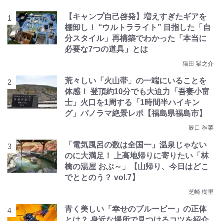
【キャンプ自己啓発】増えすぎたギアを
棚卸し！ “ウルトラライト” 目指した「自
分スタイル」再構築でわかった「本当に
必要な7つの道具」とは
猫田 猫之介
荒々しい「火山帯」の一端にいることを
体感！ 登頂約10分でも大迫力「吾妻小富
士」火口を1周する「1時間半ハイキン
グ」パノラマ絶景レポ【福島県福島市】
辰口 稚菜
「電気風呂の数は全国一」温泉じゃない
のに大満足！ 上高地帰りに寄りたい「林
檎の湯屋 おぶ～」【山帰り、今日はどこ
でととのう？ vol.7】
芝崎 樹里
青く美しい「幸せのブルービー」の正体
とは？ 身近な場所で見つけるコツを紹介