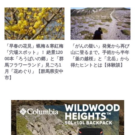
「早春の花見」蝋梅＆寒紅梅
「がんの疑い」発覚から再び
「穴場スポット」！ 絶景120
山に登るまで。手術から半年
00本「ろうばいの郷」と「群
「釜の越桜」と「北岳」から
馬フラワーランド」見ごろ1
得たヒントとは【体験談】
月「花めぐり」【群馬県安中
市】