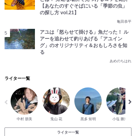
【あなたのすぐそばにいる「季節の虫」
の探し方 vol.21】
亀田恭平
アユは「怒らせて掛ける」魚だった！ ル
アーを追わせて釣りあげる「アユイン
グ」のオリジナリティ＆おもしろさを知
る
あめのちはれ
ライター一覧
中村 朋美
兎山 花
黒多 矩明
小塩 勝海
ライター一覧