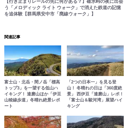
【行き止まりレールの先に何がある？】碓氷峠の夜に出会
う「メロディック ライト ウォーク」で消えた鉄道の記憶
を追体験【群馬県安中市「廃線ウォーク」】
関連記事
富士山・北岳・間ノ岳「標高
「2つの日本一」を見る登
トップ3」を一望する低山ハ
山！ 冬晴れの日は「360度絶
イキング！ 達磨山ほか「伊豆
景」 西伊豆「達磨山」レポ！
山稜線歩道」冬晴れ絶景レポ
「富士山＆駿河湾」展望ハイ
ート
キング