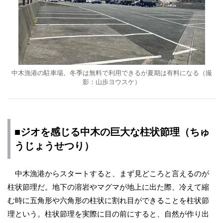
中木漁港の駐車場。冬季は無料で利用できるが夏期は有料になる（撮
影：山歩ヨウスケ）
■ジオを感じる中木の巨大な柱状節理（ちゅ
うじょうせつり）
中木漁港からスタートすると、まず見どころと言えるのが
柱状節理だ。地下の溶岩やマグマが地上に出た際、冷えて縮
む時に五角形や六角形の柱状に割れ目ができることを柱状節
理という。柱状節理を実際に目の前にすると、自然が作り出