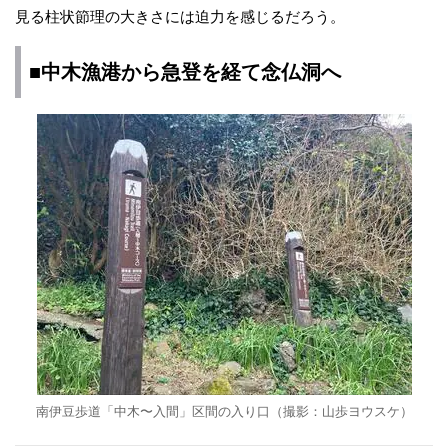
見る柱状節理の大きさには迫力を感じるだろう。
■中木漁港から急登を経て念仏洞へ
南伊豆歩道「中木〜入間」区間の入り口（撮影：山歩ヨウスケ）