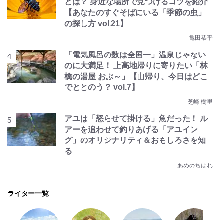
とは？ 身近な場所で見つけるコツを紹介
【あなたのすぐそばにいる「季節の虫」
の探し方 vol.21】
亀田恭平
「電気風呂の数は全国一」温泉じゃない
のに大満足！ 上高地帰りに寄りたい「林
檎の湯屋 おぶ～」【山帰り、今日はどこ
でととのう？ vol.7】
芝崎 樹里
アユは「怒らせて掛ける」魚だった！ ル
アーを追わせて釣りあげる「アユイン
グ」のオリジナリティ＆おもしろさを知
る
あめのちはれ
ライター一覧