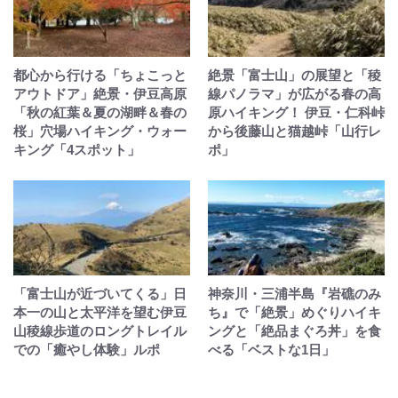
都心から行ける「ちょこっと
絶景「富士山」の展望と「稜
アウトドア」絶景・伊豆高原
線パノラマ」が広がる春の高
「秋の紅葉＆夏の湖畔＆春の
原ハイキング！ 伊豆・仁科峠
桜」穴場ハイキング・ウォー
から後藤山と猫越峠「山行レ
キング「4スポット」
ポ」
「富士山が近づいてくる」日
神奈川・三浦半島『岩礁のみ
本一の山と太平洋を望む伊豆
ち』で「絶景」めぐりハイキ
山稜線歩道のロングトレイル
ングと「絶品まぐろ丼」を食
での「癒やし体験」ルポ
べる「ベストな1日」