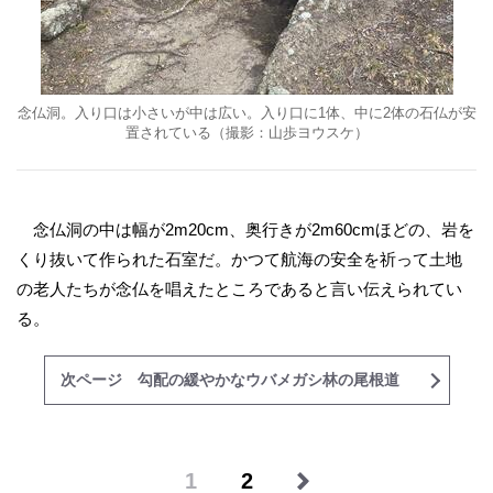
念仏洞。入り口は小さいが中は広い。入り口に1体、中に2体の石仏が安
置されている（撮影：山歩ヨウスケ）
念仏洞の中は幅が2m20cm、奥行きが2m60cmほどの、岩を
くり抜いて作られた石室だ。かつて航海の安全を祈って土地
の老人たちが念仏を唱えたところであると言い伝えられてい
る。
次ページ 勾配の緩やかなウバメガシ林の尾根道
1
2