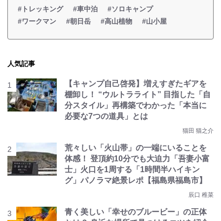
#トレッキング
#車中泊
#ソロキャンプ
#ワークマン
#朝日岳
#高山植物
#山小屋
人気記事
【キャンプ自己啓発】増えすぎたギアを
棚卸し！ “ウルトラライト” 目指した「自
分スタイル」再構築でわかった「本当に
必要な7つの道具」とは
猫田 猫之介
荒々しい「火山帯」の一端にいることを
体感！ 登頂約10分でも大迫力「吾妻小富
士」火口を1周する「1時間半ハイキン
グ」パノラマ絶景レポ【福島県福島市】
辰口 稚菜
青く美しい「幸せのブルービー」の正体