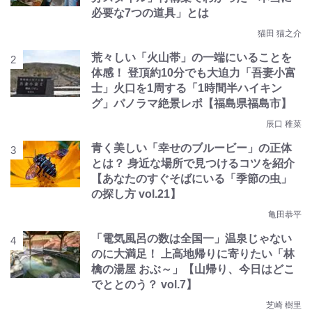
必要な7つの道具」とは
猫田 猫之介
荒々しい「火山帯」の一端にいることを
体感！ 登頂約10分でも大迫力「吾妻小富
士」火口を1周する「1時間半ハイキン
グ」パノラマ絶景レポ【福島県福島市】
辰口 稚菜
青く美しい「幸せのブルービー」の正体
とは？ 身近な場所で見つけるコツを紹介
【あなたのすぐそばにいる「季節の虫」
の探し方 vol.21】
亀田恭平
「電気風呂の数は全国一」温泉じゃない
のに大満足！ 上高地帰りに寄りたい「林
檎の湯屋 おぶ～」【山帰り、今日はどこ
でととのう？ vol.7】
芝崎 樹里