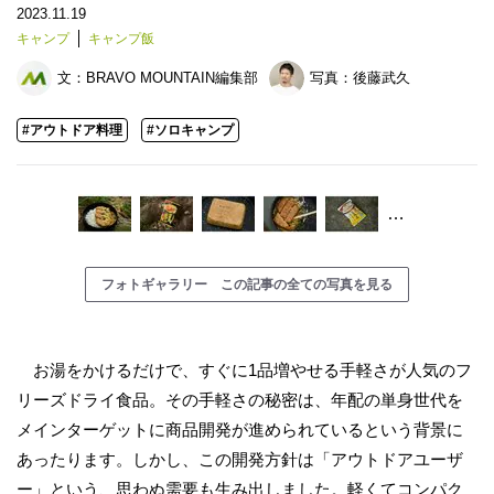
2023.11.19
キャンプ
キャンプ飯
文：
BRAVO MOUNTAIN編集部
写真：
後藤武久
#アウトドア料理
#ソロキャンプ
…
フォトギャラリー この記事の全ての写真を見る
お湯をかけるだけで、すぐに1品増やせる手軽さが人気のフ
リーズドライ食品。その手軽さの秘密は、年配の単身世代を
メインターゲットに商品開発が進められているという背景に
あったります。しかし、この開発方針は「アウトドアユーザ
ー」という、思わぬ需要も生み出しました。軽くてコンパク