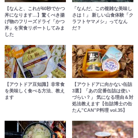
【なんと、これが60秒でかつ
「なんだ、この複雑な美味し
丼になります…】驚くべき揚
さは！」 新しい山食体験「ク
げ物のフリーズドライ「かつ
ラフトヤマメシ」ってなん
丼」を実食リポートしてみま
だ？
した
【アウトドア豆知識】非常食
【アウトドアに向かない缶詰
を美味しく食べる方法、教え
3選】「あの定番缶詰は使い
ます
づらい？」 気になる理由＆対
処法教えます【缶詰博士の缶
たん”CAN”P料理 vol.35】