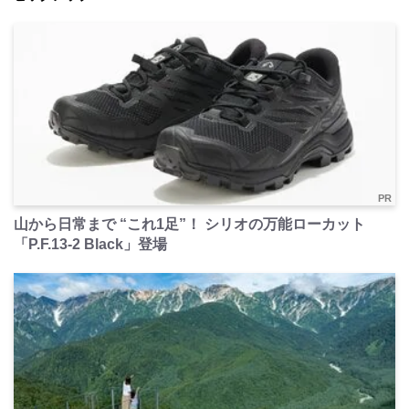
PR
山から日常まで “これ1足”！ シリオの万能ローカット
「P.F.13-2 Black」登場