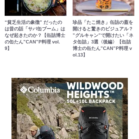
“貧乏生活の象徴” だったの
珍品「たこ焼き」缶詰の蓋を
は昔の話「サバ缶ブーム」は
開けると驚きのビジュアル？
なぜ起きたのか？【缶詰博士
”グルキャン”で開けたい「ネ
の缶たん”CAN”P料理 vol.
タ缶詰」3選〈後編〉【缶詰
9】
博士の缶たん”CAN”P料理 v
ol.13】