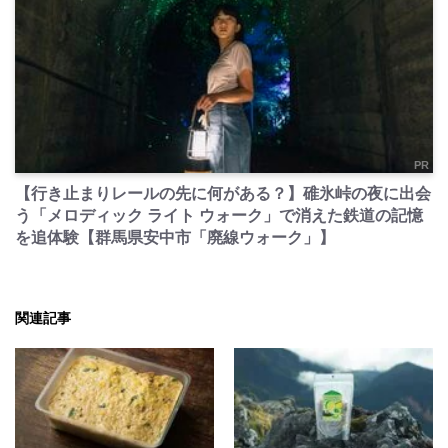
PR
【行き止まりレールの先に何がある？】碓氷峠の夜に出会
う「メロディック ライト ウォーク」で消えた鉄道の記憶
を追体験【群馬県安中市「廃線ウォーク」】
関連記事