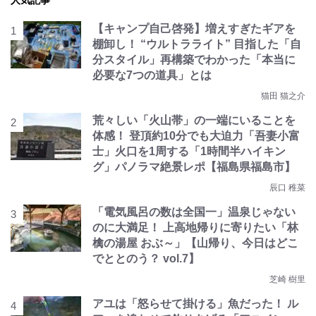
人気記事
【キャンプ自己啓発】増えすぎたギアを
棚卸し！ “ウルトラライト” 目指した「自
分スタイル」再構築でわかった「本当に
必要な7つの道具」とは
猫田 猫之介
荒々しい「火山帯」の一端にいることを
体感！ 登頂約10分でも大迫力「吾妻小富
士」火口を1周する「1時間半ハイキン
グ」パノラマ絶景レポ【福島県福島市】
辰口 稚菜
「電気風呂の数は全国一」温泉じゃない
のに大満足！ 上高地帰りに寄りたい「林
檎の湯屋 おぶ～」【山帰り、今日はどこ
でととのう？ vol.7】
芝崎 樹里
アユは「怒らせて掛ける」魚だった！ ル