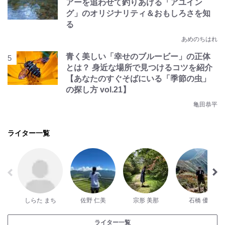
アーを追わせて釣りあげる「アユイン
グ」のオリジナリティ＆おもしろさを知
る
あめのちはれ
青く美しい「幸せのブルービー」の正体
とは？ 身近な場所で見つけるコツを紹介
【あなたのすぐそばにいる「季節の虫」
の探し方 vol.21】
亀田恭平
ライター一覧
しらた まち
佐野 仁美
宗形 美那
石橋 優
ライター一覧