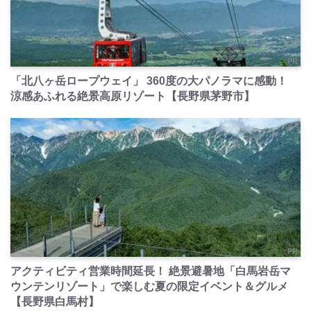
PR
「北八ヶ岳ロープウェイ」 360度の大パノラマに感動！
涼感あふれる絶景高原リゾート【長野県茅野市】
PR
アクティビティ営業時間延長！ 絶景避暑地「白馬岩岳マ
ウンテンリゾート」で楽しむ夏の限定イベント＆グルメ
【長野県白馬村】