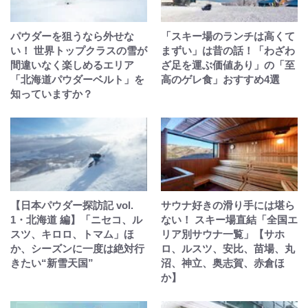
パウダーを狙うなら外せな
「スキー場のランチは高くて
い！ 世界トップクラスの雪が
まずい」は昔の話！「わざわ
間違いなく楽しめるエリア
ざ足を運ぶ価値あり」の「至
「北海道パウダーベルト」を
高のゲレ食」おすすめ4選
知っていますか？
【日本パウダー探訪記 vol.
サウナ好きの滑り手には堪ら
1・北海道 編】「ニセコ、ル
ない！ スキー場直結「全国エ
スツ、キロロ、トマム」ほ
リア別サウナ一覧」【サホ
か、シーズンに一度は絶対行
ロ、ルスツ、安比、苗場、丸
きたい“新雪天国”
沼、神立、奥志賀、赤倉ほ
か】