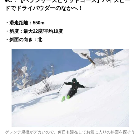
●C：【ヘブンリースピリットコース】ハイスピー
ドでドライパウダーのなかへ！
・滑走距離：550m
・斜度：最大22度/平均19度
・斜面の向き：北
ゲレンデ規模がデカいので、何日も滞在してお気に入りの斜面を探そう