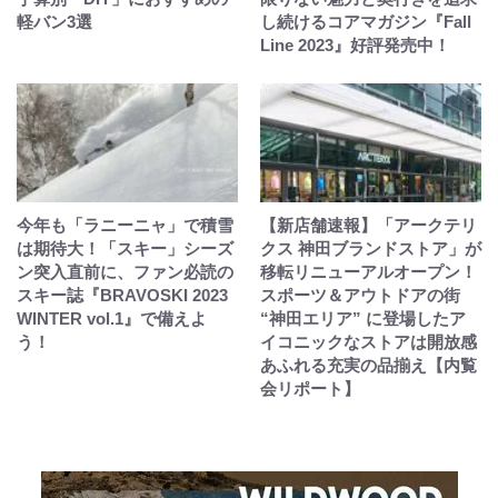
軽バン3選
し続けるコアマガジン『Fall
Line 2023』好評発売中！
今年も「ラニーニャ」で積雪
【新店舗速報】「アークテリ
は期待大！「スキー」シーズ
クス 神田ブランドストア」が
ン突入直前に、ファン必読の
移転リニューアルオープン！
スキー誌『BRAVOSKI 2023
スポーツ＆アウトドアの街
WINTER vol.1』で備えよ
“神田エリア” に登場したア
う！
イコニックなストアは開放感
あふれる充実の品揃え【内覧
会リポート】