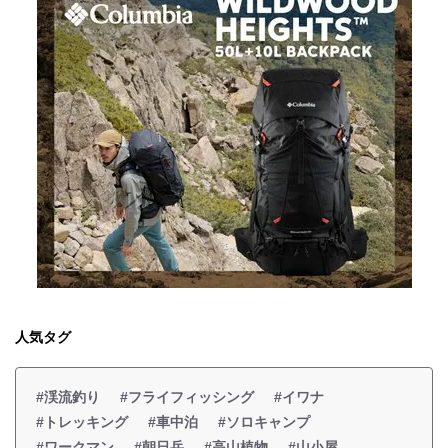
人気タグ
#渓流釣り
#フライフィッシング
#イワナ
#トレッキング
#車中泊
#ソロキャンプ
#ワークマン
#朝日岳
#高山植物
#山小屋