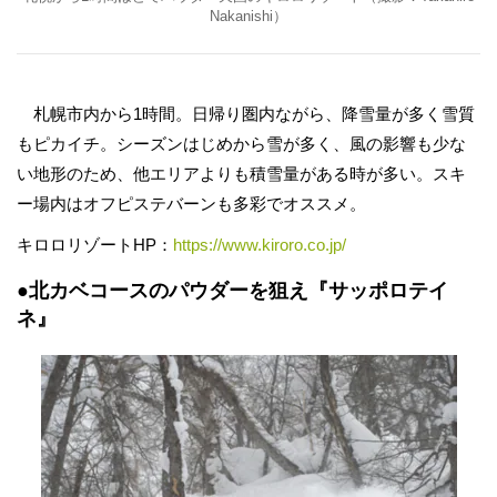
Nakanishi）
札幌市内から1時間。日帰り圏内ながら、降雪量が多く雪質
もピカイチ。シーズンはじめから雪が多く、風の影響も少な
い地形のため、他エリアよりも積雪量がある時が多い。スキ
ー場内はオフピステバーンも多彩でオススメ。
キロロリゾートHP：
https://www.kiroro.co.jp/
●北カベコースのパウダーを狙え『サッポロテイ
ネ』