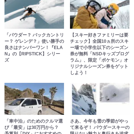
「パウダー？ バックカントリ
【スキー好きファミリーは要
ー？ ゲレンデ？」使い勝手の
チェック】全国10ヵ所のスキ
良さはナンバーワン！『ELA
ー場で小学生以下のシーズン
N』の【RIPSTICK】シリー
券が無料「NSDキッズプログ
ズ
ラム」、限定「ポケモン」オ
リジナルシーズン券をゲット
しよう！
「車中泊」のためのクルマ選
さあ、今年も雪の季節がやっ
び「最安」は30万円から？
て来るぞ！ パウダースキーの
予算別「DIY」におすすめの
限りない魅力と奥行きを追求