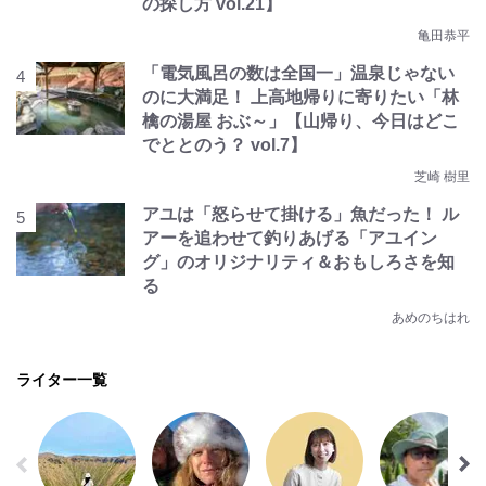
の探し方 vol.21】
亀田恭平
「電気風呂の数は全国一」温泉じゃない
のに大満足！ 上高地帰りに寄りたい「林
檎の湯屋 おぶ～」【山帰り、今日はどこ
でととのう？ vol.7】
芝崎 樹里
アユは「怒らせて掛ける」魚だった！ ル
アーを追わせて釣りあげる「アユイン
グ」のオリジナリティ＆おもしろさを知
る
あめのちはれ
ライター一覧