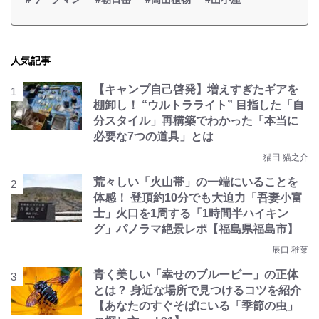
人気記事
【キャンプ自己啓発】増えすぎたギアを
棚卸し！ “ウルトラライト” 目指した「自
分スタイル」再構築でわかった「本当に
必要な7つの道具」とは
猫田 猫之介
荒々しい「火山帯」の一端にいることを
体感！ 登頂約10分でも大迫力「吾妻小富
士」火口を1周する「1時間半ハイキン
グ」パノラマ絶景レポ【福島県福島市】
辰口 稚菜
青く美しい「幸せのブルービー」の正体
とは？ 身近な場所で見つけるコツを紹介
【あなたのすぐそばにいる「季節の虫」