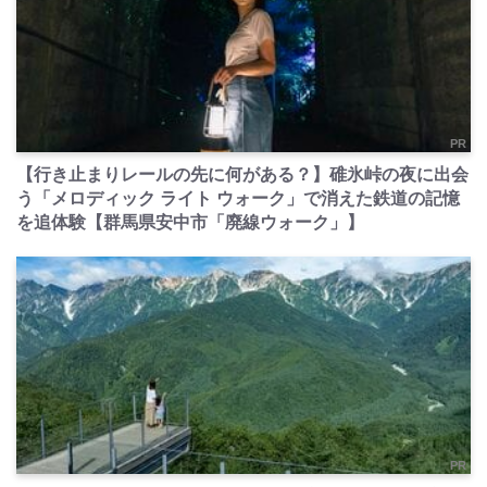
PR
【行き止まりレールの先に何がある？】碓氷峠の夜に出会
う「メロディック ライト ウォーク」で消えた鉄道の記憶
を追体験【群馬県安中市「廃線ウォーク」】
PR