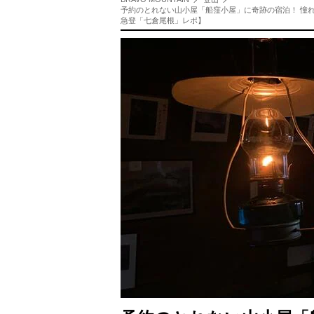
予約のとれない山小屋「船窪小屋」に奇跡の宿泊！ 憧
急登「七倉尾根」レポ】