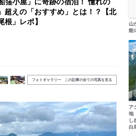
船窪小屋」に奇跡の宿泊！ 憧れの
」超えの「おすすめ」とは！？【北
尾根」レポ】
山
能ロ
フォトギャラリー この記事の全ての写真を見る
ア
地
し
白