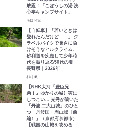
放題！「こぼうしの湯 洗
心亭キャンプサイト」
辰口 稚菜
【自転車】「若いときは
登れたんだけど……」 グ
ラベルバイクで暑さに負
けそうなヒルクライム、
砂利道を疾走して少年時
代を振り返る50代の夏
長野県｜2026年
杉村 航
【NHK大河『豊臣兄
弟！』ゆかりの城】実に
しつこい… 光秀が築いた
「丹波 二大山城」のひと
つ「丹波国・周山城〈前
編〉」（京都府京都市）
【戦国の山城を攻める