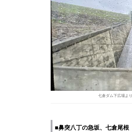
七倉ダム下広場よ
■鼻突八丁の急坂、七倉尾根