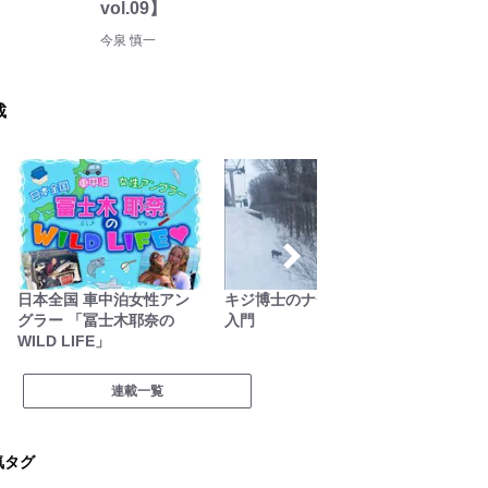
vol.09】
今泉 慎一
載
キジ博士のナチュラリスト
季節の外ごはん
無人地
入門
連載一覧
気タグ