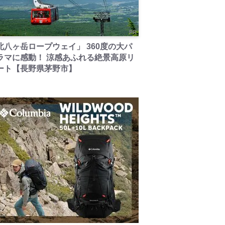
PR
北八ヶ岳ロープウェイ」 360度の大パ
ラマに感動！ 涼感あふれる絶景高原リ
ート【長野県茅野市】