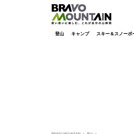
登山
キャンプ
スキー＆スノーボ
山小屋泊
山小屋ライブカメラ
テント泊
雪山
低山
山ご飯
その他登山
焚き火
その他キャンプ
スキー場ライブカ
バックカントリー
日帰り
キャンプ飯
スキー場
BRAVO MOUNTAIN
登山