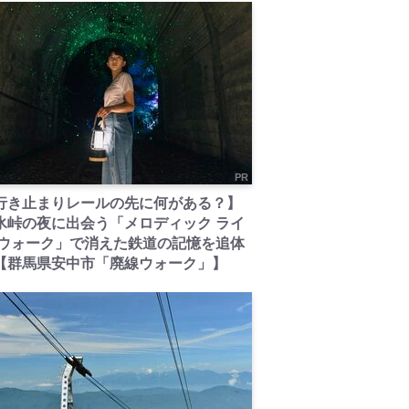
PR
行き止まりレールの先に何がある？】
氷峠の夜に出会う「メロディック ライ
 ウォーク」で消えた鉄道の記憶を追体
【群馬県安中市「廃線ウォーク」】