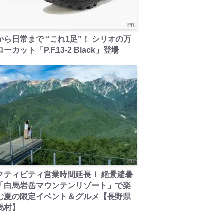
PR
から日常まで “これ1足”！ シリオの万
ーカット「P.F.13-2 Black」登場
PR
クティビティ営業時間延長！ 絶景避暑
「白馬岩岳マウンテンリゾート」で楽
む夏の限定イベント＆グルメ【長野県
馬村】