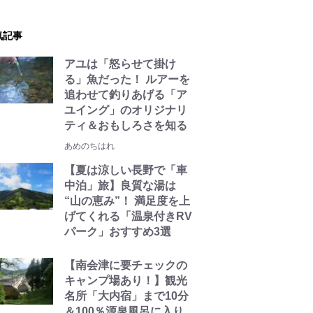
気記事
アユは「怒らせて掛け
る」魚だった！ ルアーを
追わせて釣りあげる「ア
ユイング」のオリジナリ
ティ＆おもしろさを知る
あめのちはれ
【夏は涼しい長野で「車
中泊」旅】良質な湯は
“山の恵み”！ 満足度を上
げてくれる「温泉付きRV
パーク」おすすめ3選
【南会津に要チェックの
キャンプ場あり！】観光
名所「大内宿」まで10分
＆100％源泉風呂に入り