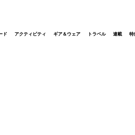
ード
アクティビティ
ギア＆ウェア
トラベル
連載
特
メラ
MTB
写真・動画
その他アクティビティ
キャンプ
スノー
その他
温泉・宿
名所・観光
缶詰博士の
そこに山
ブーツの
季節の虫
日本人ハイカ
低山小道
尾瀬ガイド
わたし、
耕して焙
その他連
フィッシング
登山
食事・お酒
日本で山