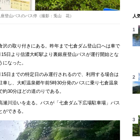
銀座登山バスのバス停（撮影：兎山 花）
人
倉沢の取り付きにある。昨年まで七倉ダム登山口へは車で
7月15日より信濃大町駅より裏銀座登山バスが運行開始とな
うになった。
月15日までの特定日のみ運行されるので、利用する場合は
駐車し、大町温泉郷午前5時30分発のバスに乗り七倉温泉
で約30分ほどの道のりである。
高瀬川沿いを走る。バスが「七倉ダム下広場駐車場」バス
とができる。