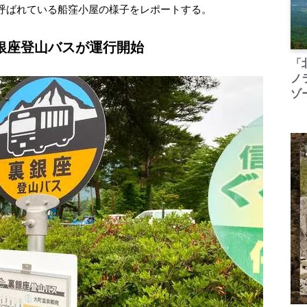
呼ばれている船窪小屋の様子をレポートする。
銀座登山バスが運行開始
「
ノ
ゾ