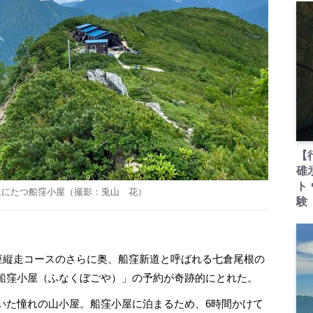
【
碓
ト
上にたつ船窪小屋（撮影：兎山 花）
験
銀座縦走コースのさらに奥、船窪新道と呼ばれる七倉尾根の
船窪小屋（ふなくぼごや）」の予約が奇跡的にとれた。
た憧れの山小屋。船窪小屋に泊まるため、6時間かけて