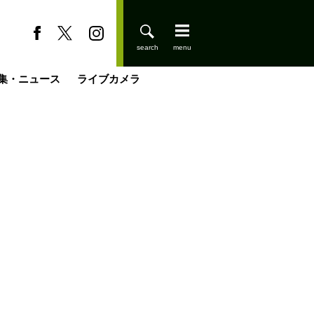
集・ニュース
ライブカメラ
缶たん”CAN”P料理
小屋を興して
国の街角で
ーのネパール移住見聞録「Like a Rolling Stone」
具＆技術研究所
きららの“おぜ沼“日記
山小屋はじめます
煎して走る男
載
スキー場
登りはじめました
山小屋