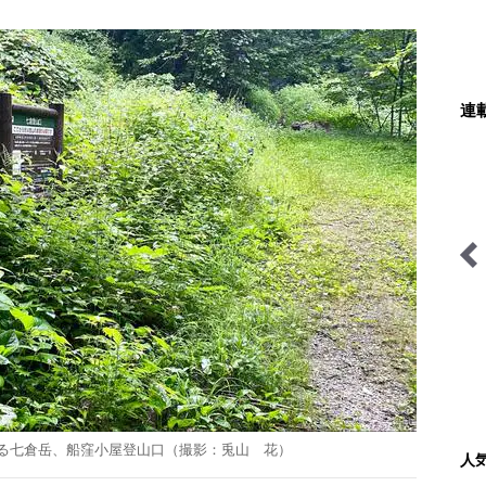
連
はじめます
behind the products
日本全国 車中泊女性アン
グラー 「冨士木耶奈の
WILD LIFE」
る七倉岳、船窪小屋登山口（撮影：兎山 花）
人