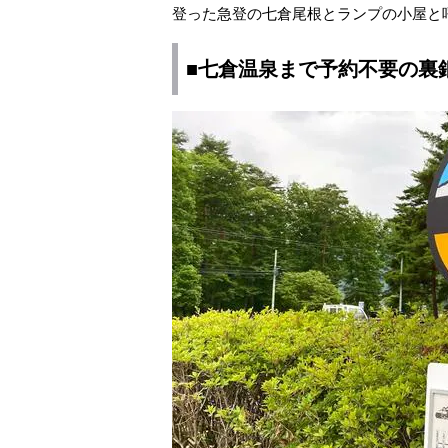
登った急登の七倉尾根とランプの小屋と
■七倉温泉まで予約不要の裏