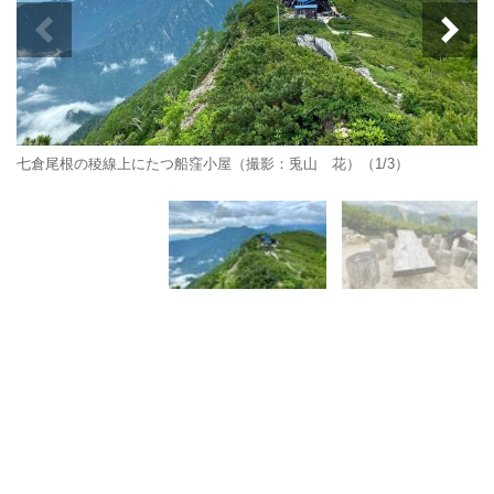
七倉尾根の稜線上にたつ船窪小屋（撮影：兎山 花）（1/3）