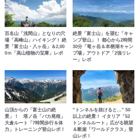
百名山「浅間山」となりの穴
絶景「富士山」を望む「キャ
場「高峰山」ハイキング！ 絶
ンプ登山」！ 都心から2時間
景「富士山・八ヶ岳」＆2,00
30分「竜ヶ岳＆本栖湖キャン
0ｍ「高山植物の宝庫」レポ
プ場」アウトドア「2強リレ
ー」レポ
山頂からの「富士山の絶
“トンネルを抜けると…” 50
景」！ 塔ノ岳「バカ尾根」
以上の絶景！ イタリア「52
大倉ルート「7時間歩行＆体
トンネルルート」広がる眺望
力」トレーニング登山レポ！
＆断崖「ワールドクラス」登
山レポ！