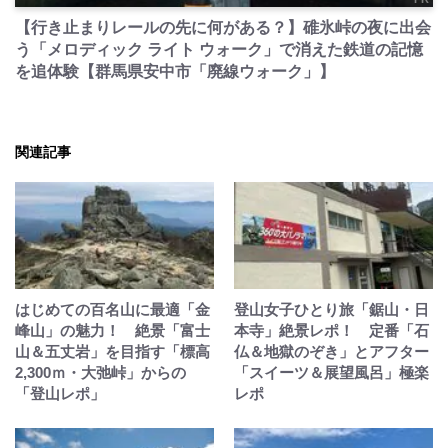
【行き止まりレールの先に何がある？】碓氷峠の夜に出会
う「メロディック ライト ウォーク」で消えた鉄道の記憶
を追体験【群馬県安中市「廃線ウォーク」】
関連記事
はじめての百名山に最適「金
登山女子ひとり旅「鋸山・日
峰山」の魅力！ 絶景「富士
本寺」絶景レポ！ 定番「石
山＆五丈岩」を目指す「標高
仏＆地獄のぞき」とアフター
2,300ｍ・大弛峠」からの
「スイーツ＆展望風呂」極楽
「登山レポ」
レポ