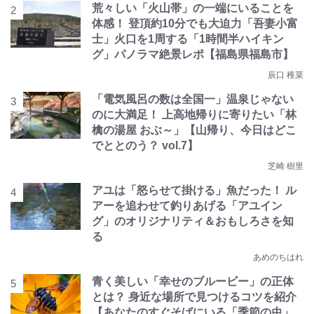
荒々しい「火山帯」の一端にいることを
体感！ 登頂約10分でも大迫力「吾妻小富
士」火口を1周する「1時間半ハイキン
グ」パノラマ絶景レポ【福島県福島市】
辰口 稚菜
「電気風呂の数は全国一」温泉じゃない
のに大満足！ 上高地帰りに寄りたい「林
檎の湯屋 おぶ～」【山帰り、今日はどこ
でととのう？ vol.7】
芝崎 樹里
アユは「怒らせて掛ける」魚だった！ ル
アーを追わせて釣りあげる「アユイン
グ」のオリジナリティ＆おもしろさを知
る
あめのちはれ
青く美しい「幸せのブルービー」の正体
とは？ 身近な場所で見つけるコツを紹介
【あなたのすぐそばにいる「季節の虫」