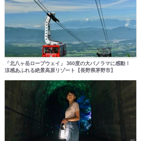
PR
「北八ヶ岳ロープウェイ」 360度の大パノラマに感動！
涼感あふれる絶景高原リゾート【長野県茅野市】
PR