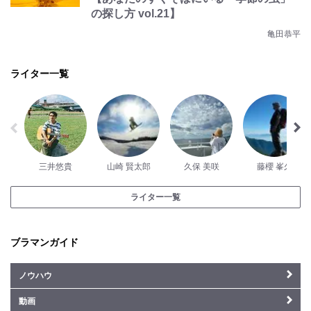
の探し方 vol.21】
亀田恭平
ライター一覧
三井悠貴
山崎 賢太郎
久保 美咲
藤櫻 峯久
ライター一覧
ブラマンガイド
ノウハウ
動画