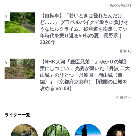
あめのちはれ
【自転車】「若いときは登れたんだけ
ど……」 グラベルバイクで暑さに負けそ
うなヒルクライム、砂利道を疾走して少
年時代を振り返る50代の夏 長野県｜
2026年
杉村 航
【NHK大河『豊臣兄弟！』ゆかりの城】
実にしつこい… 光秀が築いた「丹波 二大
山城」のひとつ「丹波国・周山城〈前
編〉」（京都府京都市）【戦国の山城を
攻める vol.09】
今泉 慎一
ライター一覧