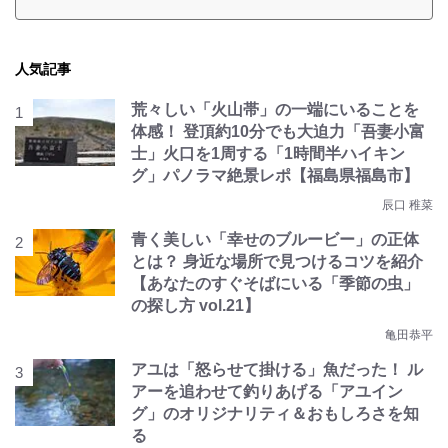
人気記事
荒々しい「火山帯」の一端にいることを
体感！ 登頂約10分でも大迫力「吾妻小富
士」火口を1周する「1時間半ハイキン
グ」パノラマ絶景レポ【福島県福島市】
辰口 稚菜
青く美しい「幸せのブルービー」の正体
とは？ 身近な場所で見つけるコツを紹介
【あなたのすぐそばにいる「季節の虫」
の探し方 vol.21】
亀田恭平
アユは「怒らせて掛ける」魚だった！ ル
アーを追わせて釣りあげる「アユイン
グ」のオリジナリティ＆おもしろさを知
る