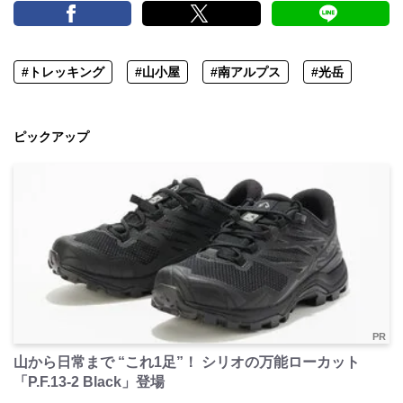
#トレッキング
#山小屋
#南アルプス
#光岳
ピックアップ
PR
山から日常まで “これ1足”！ シリオの万能ローカット
「P.F.13-2 Black」登場