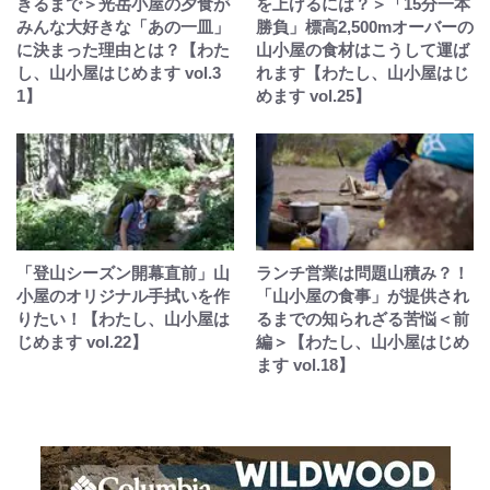
きるまで＞光岳小屋の夕食が
を上げるには？＞「15分一本
みんな大好きな「あの一皿」
勝負」標高2,500mオーバーの
に決まった理由とは？【わた
山小屋の食材はこうして運ば
し、山小屋はじめます vol.3
れます【わたし、山小屋はじ
1】
めます vol.25】
「登山シーズン開幕直前」山
ランチ営業は問題山積み？！
小屋のオリジナル手拭いを作
「山小屋の食事」が提供され
りたい！【わたし、山小屋は
るまでの知られざる苦悩＜前
じめます vol.22】
編＞【わたし、山小屋はじめ
ます vol.18】