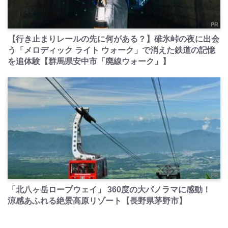
PR
【行き止まりレールの先に何がある？】碓氷峠の夜に出会
う「メロディック ライト ウォーク」で消えた鉄道の記憶
を追体験【群馬県安中市「廃線ウォーク」】
PR
「北八ヶ岳ロープウェイ」 360度の大パノラマに感動！
涼感あふれる絶景高原リゾート【長野県茅野市】