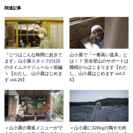
関連記事
「じつはこんな時間に起きて
山小屋で「一番高い道具」と
ます」山小屋スタッフの1日
は！？ 安全登山のサポートは
のタイムスケジュール＜前編
睡眠からはじまります【わた
＞【わたし、山小屋はじめま
し、山小屋はじめます vol.3
す vol.29】
6】
＜山小屋の看板メニューがで
＜山小屋に320kgの鶏モモ肉