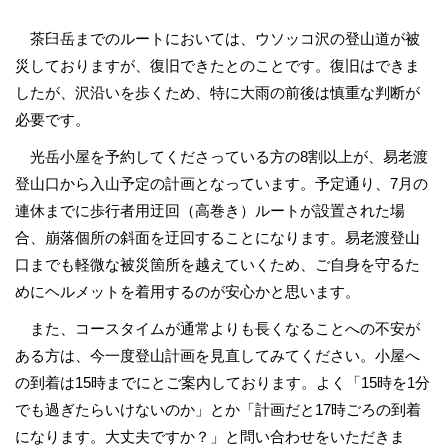
茶臼岳までのルートにおいては、ウソッコ沢の登山道が被
災しておりますが、復旧できたとのことです。復旧はできま
したが、沢沿いを歩くため、特に大雨の前後は慎重な判断が
必要です。
光岳小屋を予約してくださっている方の8割以上が、易老渡
登山口から入山予定の計画となっています。予定通り、7月の
連休までに歩行者用迂回（高巻き）ルートが設置された場
合、崩落個所の斜面を迂回することになります。易老渡登山
口までも軽微な被災箇所を越えていくため、ご自身を守るた
めにヘルメットを着用するのが安心かと思います。
また、コースタイムが通常よりも長くなることへの不安が
ある方は、今一度登山計画を見直してみてください。小屋へ
の到着は15時までにとご案内しております。よく「15時を1分
でも過ぎたらいけないのか」とか「計画だと17時ごろの到着
になります。大丈夫ですか？」と問い合わせをいただきま