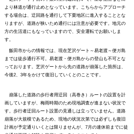
より林道が通行止めとなっています。こちらからアプローチ
する場合は、迂回路を通行して下栗地区に進入することとな
りますが、道路が狭いため通行には注意が必要です。地元の
方の生活道にもなっていますので、安全運転でお願いしま
す。
飯田市からの情報では、現在芝沢ゲート～易老渡～便ガ島
までは徒歩通行不可。易老渡・便ガ島からの登山も不可とな
っております。芝沢ゲートから先の道路が崩落した箇所は、
今後2、3年をかけて復旧していくとのことです。
崩落した道路の歩行者用迂回（高巻き）ルートの設置を計
画していますが、梅雨時期のため現地調査が進まない状況で
す。歩行者迂回ルート設置の見通しは立っていません。道路
崩落が大規模であるため、現地の状況次第では必ずしも復旧
計画が予定通りいくとは限りませんが、7月の連休前までに徒