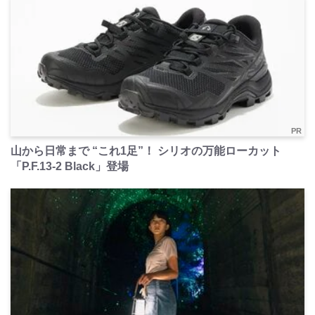
PR
山から日常まで “これ1足”！ シリオの万能ローカット
「P.F.13-2 Black」登場