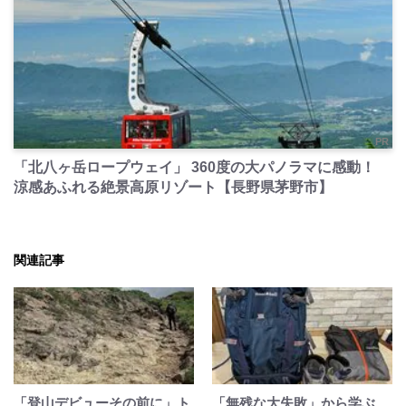
PR
「北八ヶ岳ロープウェイ」 360度の大パノラマに感動！
涼感あふれる絶景高原リゾート【長野県茅野市】
関連記事
「登山デビューその前に」ト
「無残な大失敗」から学ぶ