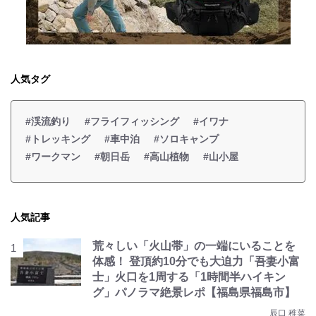
人気タグ
#渓流釣り
#フライフィッシング
#イワナ
#トレッキング
#車中泊
#ソロキャンプ
#ワークマン
#朝日岳
#高山植物
#山小屋
人気記事
荒々しい「火山帯」の一端にいることを
体感！ 登頂約10分でも大迫力「吾妻小富
士」火口を1周する「1時間半ハイキン
グ」パノラマ絶景レポ【福島県福島市】
辰口 稚菜