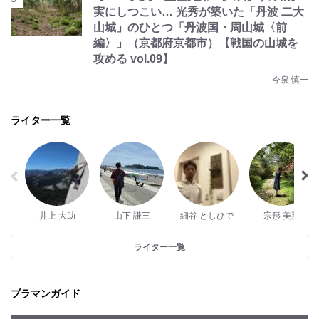
実にしつこい… 光秀が築いた「丹波 二大
山城」のひとつ「丹波国・周山城〈前
編〉」（京都府京都市）【戦国の山城を
攻める vol.09】
今泉 慎一
ライター一覧
井上 大助
山下 謙三
細谷 としひで
宗形 美那
ライター一覧
ブラマンガイド