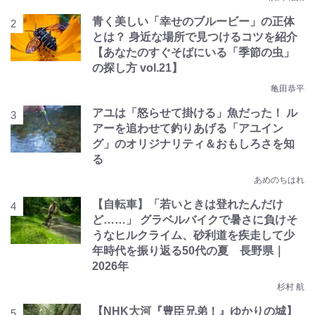
青く美しい「幸せのブルービー」の正体
とは？ 身近な場所で見つけるコツを紹介
【あなたのすぐそばにいる「季節の虫」
の探し方 vol.21】
亀田恭平
アユは「怒らせて掛ける」魚だった！ ル
アーを追わせて釣りあげる「アユイン
グ」のオリジナリティ＆おもしろさを知
る
あめのちはれ
【自転車】「若いときは登れたんだけ
ど……」 グラベルバイクで暑さに負けそ
うなヒルクライム、砂利道を疾走して少
年時代を振り返る50代の夏 長野県｜
2026年
杉村 航
【NHK大河『豊臣兄弟！』ゆかりの城】