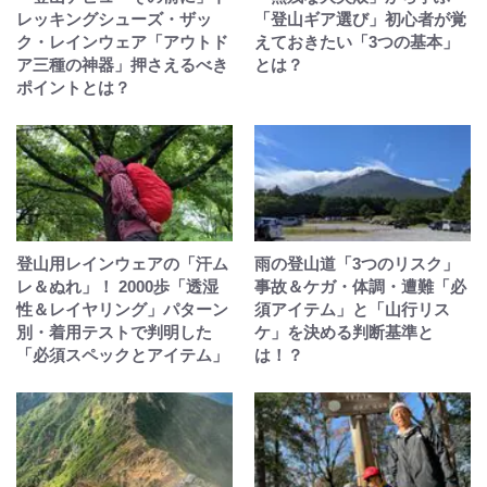
レッキングシューズ・ザッ
「登山ギア選び」初心者が覚
ク・レインウェア「アウトド
えておきたい「3つの基本」
ア三種の神器」押さえるべき
とは？
ポイントとは？
登山用レインウェアの「汗ム
雨の登山道「3つのリスク」
レ＆ぬれ」！ 2000歩「透湿
事故＆ケガ・体調・遭難「必
性＆レイヤリング」パターン
須アイテム」と「山行リス
別・着用テストで判明した
ケ」を決める判断基準と
「必須スペックとアイテム」
は！？