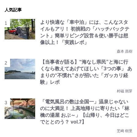
人気記事
より快適な「車中泊」には、こんなスタ
イルもアリ！ 初挑戦の「ハッチバックテ
ント」簡単リビング設営＆使い勝手は想
像以上！「実践レポ」
森本 昌樹
【当事者が語る】“海なし県民”と海に行
くなら教えてあげてほしい「3つの事」 あ
まりの“不慣れ”さが招いた「ガッカリ経
験」レポ
村磁 朔芽
「電気風呂の数は全国一」温泉じゃない
のに大満足！ 上高地帰りに寄りたい「林
檎の湯屋 おぶ～」【山帰り、今日はどこ
でととのう？ vol.7】
芝崎 樹里