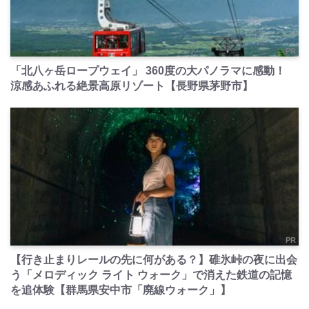
PR
「北八ヶ岳ロープウェイ」 360度の大パノラマに感動！
涼感あふれる絶景高原リゾート【長野県茅野市】
PR
【行き止まりレールの先に何がある？】碓氷峠の夜に出会
う「メロディック ライト ウォーク」で消えた鉄道の記憶
を追体験【群馬県安中市「廃線ウォーク」】