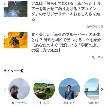
アユは「怒らせて掛ける」魚だった！ ル
アーを追わせて釣りあげる「アユイン
グ」のオリジナリティ＆おもしろさを知
る
あめのちはれ
青く美しい「幸せのブルービー」の正体
とは？ 身近な場所で見つけるコツを紹介
【あなたのすぐそばにいる「季節の虫」
の探し方 vol.21】
亀田恭平
ライター一覧
和田 俊太郎
中村 真吾
黒多 矩明
森山 伸也