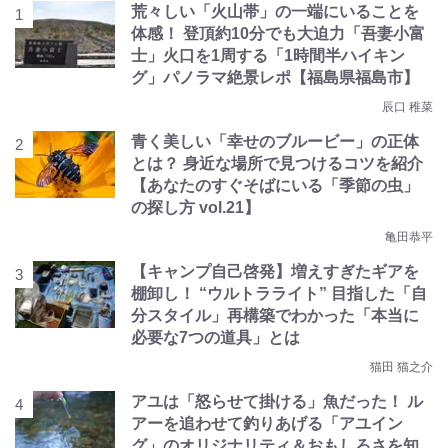
荒々しい「火山帯」の一端にいることを
体感！ 登頂約10分でも大迫力「吾妻小富
士」火口を1周する「1時間半ハイキン
グ」パノラマ絶景レポ【福島県福島市】
辰口 稚菜
青く美しい「幸せのブルービー」の正体
とは？ 身近な場所で見つけるコツを紹介
【あなたのすぐそばにいる「季節の虫」
の探し方 vol.21】
亀田恭平
【キャンプ自己啓発】増えすぎたギアを
棚卸し！ “ウルトラライト” 目指した「自
分スタイル」再構築でわかった「本当に
必要な7つの道具」とは
猫田 猫之介
アユは「怒らせて掛ける」魚だった！ ル
アーを追わせて釣りあげる「アユイン
グ」のオリジナリティ＆おもしろさを知