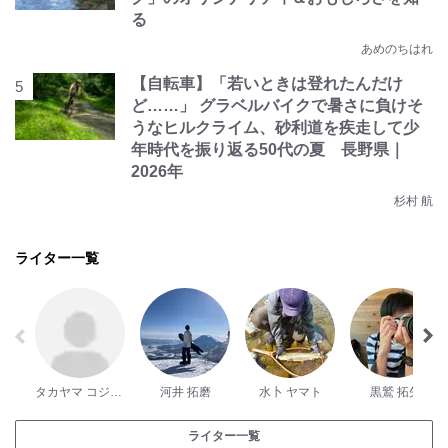
る
あめのちはれ
【自転車】「若いときは登れたんだけ
ど……」 グラベルバイクで暑さに負けそ
うなヒルクライム、砂利道を疾走して少
年時代を振り返る50代の夏 長野県｜
2026年
杉村 航
ライター一覧
タカヤマ コジロー
河井 拓磨
水卜 ヤマト
黒鷲 拓矢
ライター一覧