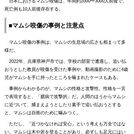
日本におけるマムシ咬傷は、年間約2000〜3000人前後で、
死亡例も10人前後存在する。
■マムシ咬傷の事例と注意点
マムシ咬傷の事例は、マムシの生息域の広さも相まって多
様だ。
2022年、兵庫県神戸市では、学校の部室で遭遇し、追い払
おうとした教員が咬傷を受けた事例や、動画撮影のために4歳
児がマムシを手に持ったところを噛まれたケースもある。
事例からわかるのが、マムシの性格と攻撃性。性格を一言
で表現すると、「臆病で攻撃的」だ。人間のほうからマムシ
に近づいて、捕まえようとしたり素手で追い払おうとする
と、マムシは自衛のために噛みつく。
ただし、「近づかなければ安心」という考えも万全ではな
い。マムシは木や岩を登ることがあり、必ずしも足元にはい