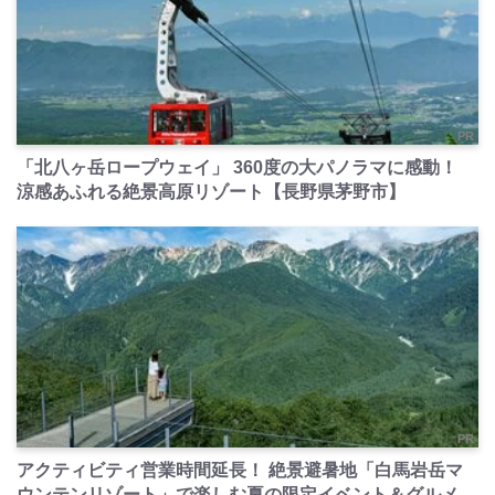
PR
「北八ヶ岳ロープウェイ」 360度の大パノラマに感動！
涼感あふれる絶景高原リゾート【長野県茅野市】
PR
アクティビティ営業時間延長！ 絶景避暑地「白馬岩岳マ
ウンテンリゾート」で楽しむ夏の限定イベント＆グルメ