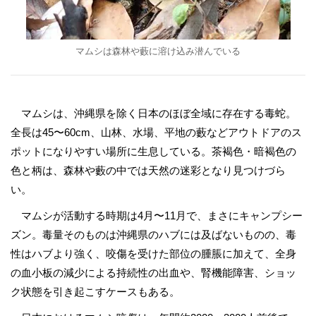
マムシは森林や藪に溶け込み潜んでいる
マムシは、沖縄県を除く日本のほぼ全域に存在する毒蛇。
全長は45〜60cm、山林、水場、平地の藪などアウトドアのス
ポットになりやすい場所に生息している。茶褐色・暗褐色の
色と柄は、森林や藪の中では天然の迷彩となり見つけづら
い。
マムシが活動する時期は4月〜11月で、まさにキャンプシー
ズン。毒量そのものは沖縄県のハブには及ばないものの、毒
性はハブより強く、咬傷を受けた部位の腫脹に加えて、全身
の血小板の減少による持続性の出血や、腎機能障害、ショッ
ク状態を引き起こすケースもある。