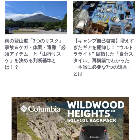
雨の登山道「3つのリスク」
【キャンプ自己啓発】増えす
事故＆ケガ・体調・遭難「必
ぎたギアを棚卸し！ “ウルト
須アイテム」と「山行リス
ラライト” 目指した「自分ス
ケ」を決める判断基準と
タイル」再構築でわかった
は！？
「本当に必要な7つの道具」
とは