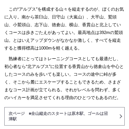
この“アルプス”を構成する山々を縦走するのが、ぼくのお気
に入り。南から茶臼山、日守山（大嵐山）、大平山、鷲頭
山、小鷲頭山、志下山、徳倉山、横山、香貫山と北上してい
くコースは歩きごたえがあってよい。最高地点は392mの鷲頭
山。とはいえアップダウンがなかなか激しく、すべてを縦走
すると獲得標高は1000mを軽く越える。
熟練者にとってはトレーニングコースとしても最適だし、
初心者なら“北アルプス”に位置する香貫山から徳倉山を中心と
したコースのみを歩いても楽しい。コースの途中に峠が多
く、そこから麓にエスケープすることもできるため、さまざ
まなコース計画が立てられる。それがレベルを問わず、多く
のハイカーを満足させてくれる理由のひとつでもあるのだ。
次ページ ■全山縦走のスタートは原木駅、ゴールは沼
津駅