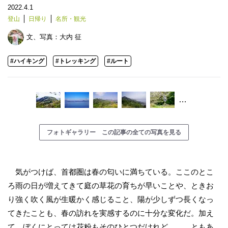
2022.4.1
登山
日帰り
名所・観光
文、写真：
大内 征
#ハイキング
#トレッキング
#ルート
…
フォトギャラリー この記事の全ての写真を見る
気がつけば、首都圏は春の匂いに満ちている。ここのとこ
ろ雨の日が増えてきて庭の草花の育ちが早いことや、ときお
り強く吹く風が生暖かく感じること、陽が少しずつ長くなっ
てきたことも、春の訪れを実感するのに十分な変化だ。加え
て、ぼくにとっては花粉もそのひとつだけれど……。ともあ