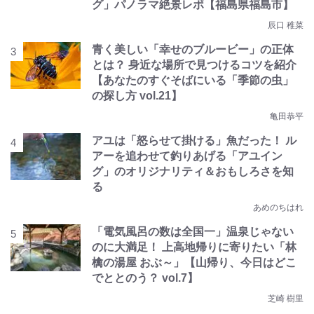
グ」パノラマ絶景レポ【福島県福島市】
辰口 稚菜
青く美しい「幸せのブルービー」の正体
とは？ 身近な場所で見つけるコツを紹介
【あなたのすぐそばにいる「季節の虫」
の探し方 vol.21】
亀田恭平
アユは「怒らせて掛ける」魚だった！ ル
アーを追わせて釣りあげる「アユイン
グ」のオリジナリティ＆おもしろさを知
る
あめのちはれ
「電気風呂の数は全国一」温泉じゃない
のに大満足！ 上高地帰りに寄りたい「林
檎の湯屋 おぶ～」【山帰り、今日はどこ
でととのう？ vol.7】
芝崎 樹里