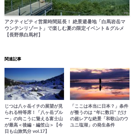
PR
アクティビティ営業時間延長！ 絶景避暑地「白馬岩岳マ
ウンテンリゾート」で楽しむ夏の限定イベント＆グルメ
【長野県白馬村】
関連記事
じつは八ヶ岳イチの展望が見
「ここは本当に日本？」条件
られる特等席！「八ヶ岳ブル
が整うのは “年に数日” だけ
ー」の向こうに聳える富士山
の超レアな絶景「和歌山のウ
が最高＜後編・編笠山＞【今
ユニ塩湖」の発生条件
日も山旅気分 vol.17】