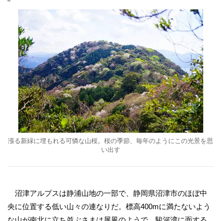
漲る新緑に埋もれる可憐な山桜。桜の季節、毎年のようにこの光景を思
い出す
沼津アルプスは静浦山地の一部で、静岡県沼津市のほぼ中
央に位置する低い山々の連なりだ。標高400mに満たないよう
な山が南北に立ち並ぶさまは屏風のようで、駿河湾に面する