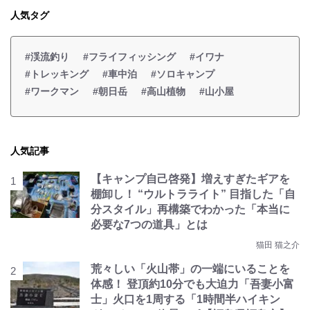
人気タグ
#渓流釣り
#フライフィッシング
#イワナ
#トレッキング
#車中泊
#ソロキャンプ
#ワークマン
#朝日岳
#高山植物
#山小屋
人気記事
【キャンプ自己啓発】増えすぎたギアを
棚卸し！ “ウルトラライト” 目指した「自
分スタイル」再構築でわかった「本当に
必要な7つの道具」とは
猫田 猫之介
荒々しい「火山帯」の一端にいることを
体感！ 登頂約10分でも大迫力「吾妻小富
士」火口を1周する「1時間半ハイキン