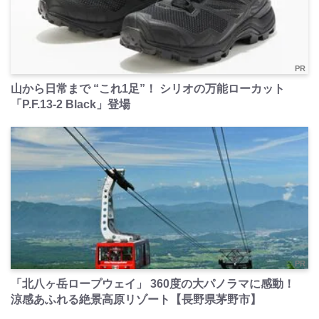
PR
山から日常まで “これ1足”！ シリオの万能ローカット
「P.F.13-2 Black」登場
PR
「北八ヶ岳ロープウェイ」 360度の大パノラマに感動！
涼感あふれる絶景高原リゾート【長野県茅野市】