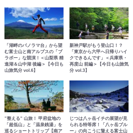
「湖畔のパノラマ台」から望
新神戸駅がもう登山口！？
む富士山と南アルプスの「ブ
「東京から六甲へ日帰りハイ
ラボー」な競演！＜山梨県 精
クできるんです」＜兵庫県・
進湖＆山中湖 後編＞【今日も
再度山 前編＞【今日も山旅気
山旅気分 vol.6】
分 vol.3】
”整える” 山旅！ 甲府盆地の
じつは八ヶ岳イチの展望が見
「超低山」と「温泉銭湯」を
られる特等席！「八ヶ岳ブル
巡るショートトリップ【南ア
ー」の向こうに聳える富士山