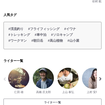
杉村 航
人気タグ
#渓流釣り
#フライフィッシング
#イワナ
#トレッキング
#車中泊
#ソロキャンプ
#ワークマン
#朝日岳
#高山植物
#山小屋
ライター一覧
仁田 雄
高橋 庄太郎
上山 泰弘
上村 安瑚
ライター一覧