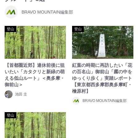
BRAVO MOUNTAIN編集部
登山
登山
【首都圏近郊】連休前後に狙
紅葉の時期に再訪したい「花
いたい「カタクリと新緑の萌
の百名山」御前山「霧の中を
える低山ルート」＜奥多摩・
ゆっくり歩く」実踏レポート
御前山＞
【東京都西多摩郡奥多摩町・
檜原村】
池田 圭
BRAVO MOUNTAIN編集部
登山