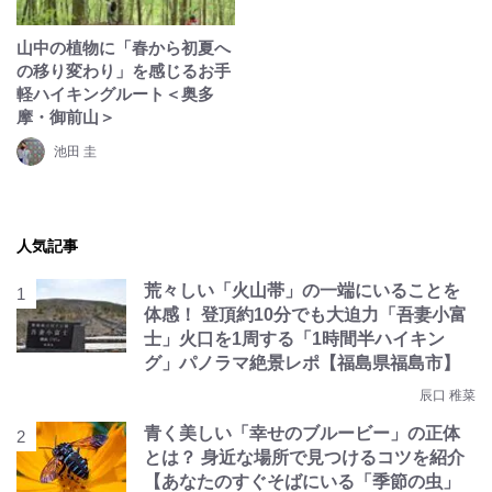
山中の植物に「春から初夏へ
の移り変わり」を感じるお手
軽ハイキングルート＜奥多
摩・御前山＞
池田 圭
人気記事
荒々しい「火山帯」の一端にいることを
体感！ 登頂約10分でも大迫力「吾妻小富
士」火口を1周する「1時間半ハイキン
グ」パノラマ絶景レポ【福島県福島市】
辰口 稚菜
青く美しい「幸せのブルービー」の正体
とは？ 身近な場所で見つけるコツを紹介
【あなたのすぐそばにいる「季節の虫」