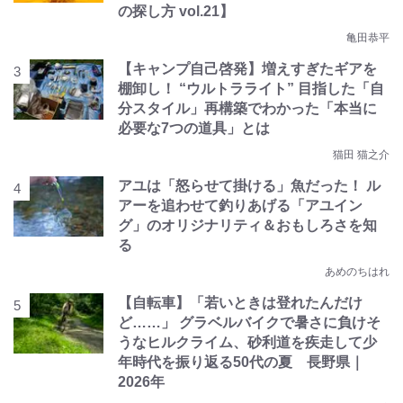
の探し方 vol.21】
亀田恭平
【キャンプ自己啓発】増えすぎたギアを
棚卸し！ “ウルトラライト” 目指した「自
分スタイル」再構築でわかった「本当に
必要な7つの道具」とは
猫田 猫之介
アユは「怒らせて掛ける」魚だった！ ル
アーを追わせて釣りあげる「アユイン
グ」のオリジナリティ＆おもしろさを知
る
あめのちはれ
【自転車】「若いときは登れたんだけ
ど……」 グラベルバイクで暑さに負けそ
うなヒルクライム、砂利道を疾走して少
年時代を振り返る50代の夏 長野県｜
2026年