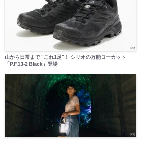
PR
山から日常まで “これ1足”！ シリオの万能ローカット
「P.F.13-2 Black」登場
PR