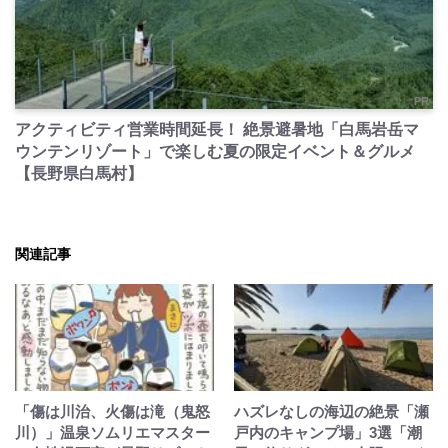
PR
アクティビティ営業時間延長！ 絶景避暑地「白馬岩岳マ
ウンテンリゾート」で楽しむ夏の限定イベント＆グルメ
【長野県白馬村】
関連記事
「傷は川治、火傷は滝（鬼怒
ハズレなしの海辺の絶景「瀬
川）」温泉ソムリエマスター
戸内のキャンプ場」3選「潮