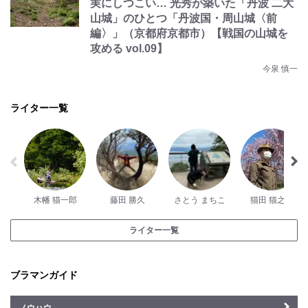
実にしつこい… 光秀が築いた「丹波 二大
山城」のひとつ「丹波国・周山城〈前
編〉」（京都府京都市）【戦国の山城を
攻める vol.09】
今泉 慎一
ライター一覧
木幡 猫一郎
藤田 勝久
さとう まちこ
猫田 猫之介
ライター一覧
ブラマンガイド