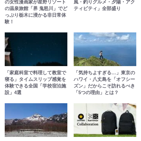
の女性漫画家が星野リゾート
風・釣りグルメ・夕陽・アク
の温泉旅館「界 鬼怒川」でど
ティビティ」全部盛り
っぷり栃木に浸かる非日常体
験！
「家庭科室で料理して教室で
「気持ちよすぎる…」東京の
寝る」タイムスリップ感覚を
ハワイ・八丈島を「オフシー
体験できる全国「学校宿泊施
ズン」だからこそ訪れるべき
設」4選
「5つの理由」とは？