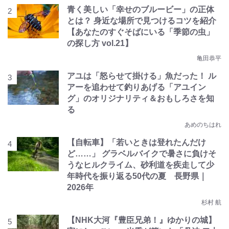
青く美しい「幸せのブルービー」の正体
とは？ 身近な場所で見つけるコツを紹介
【あなたのすぐそばにいる「季節の虫」
の探し方 vol.21】
亀田恭平
アユは「怒らせて掛ける」魚だった！ ル
アーを追わせて釣りあげる「アユイン
グ」のオリジナリティ＆おもしろさを知
る
あめのちはれ
【自転車】「若いときは登れたんだけ
ど……」 グラベルバイクで暑さに負けそ
うなヒルクライム、砂利道を疾走して少
年時代を振り返る50代の夏 長野県｜
2026年
杉村 航
【NHK大河『豊臣兄弟！』ゆかりの城】