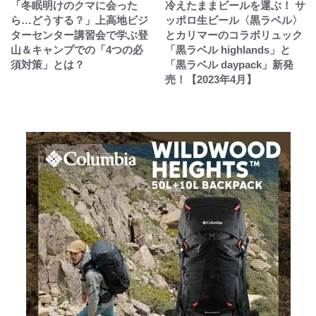
「冬眠明けのクマに会った
冷えたままビールを運ぶ！ サ
ら…どうする？」上高地ビジ
ッポロ生ビール〈黒ラベル〉
ターセンター講習会で学ぶ登
とカリマーのコラボリュック
山＆キャンプでの「4つの必
「黒ラベル highlands」と
須対策」とは？
「黒ラベル daypack」新発
売！【2023年4月】