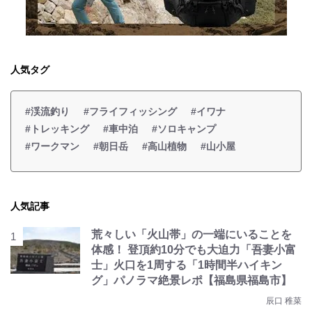
人気タグ
#渓流釣り
#フライフィッシング
#イワナ
#トレッキング
#車中泊
#ソロキャンプ
#ワークマン
#朝日岳
#高山植物
#山小屋
人気記事
荒々しい「火山帯」の一端にいることを
体感！ 登頂約10分でも大迫力「吾妻小富
士」火口を1周する「1時間半ハイキン
グ」パノラマ絶景レポ【福島県福島市】
辰口 稚菜