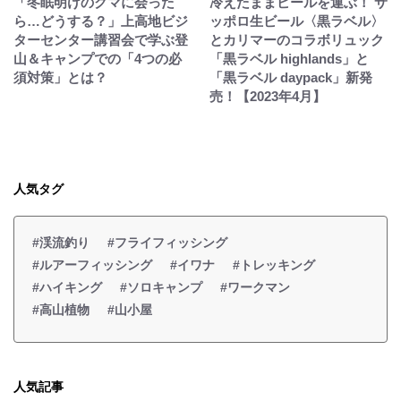
「冬眠明けのクマに会った
冷えたままビールを運ぶ！ サ
ら…どうする？」上高地ビジ
ッポロ生ビール〈黒ラベル〉
ターセンター講習会で学ぶ登
とカリマーのコラボリュック
山＆キャンプでの「4つの必
「黒ラベル highlands」と
須対策」とは？
「黒ラベル daypack」新発
売！【2023年4月】
人気タグ
#渓流釣り
#フライフィッシング
#ルアーフィッシング
#イワナ
#トレッキング
#ハイキング
#ソロキャンプ
#ワークマン
#高山植物
#山小屋
人気記事