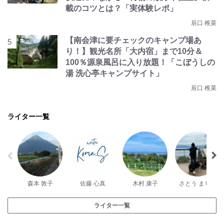
載のコツとは？「実体験レポ」
辰口 稚菜
【南会津に要チェックのキャンプ場あ
り！】観光名所「大内宿」まで10分＆
100％源泉風呂に入り放題！「こぼうしの
湯 洗心亭キャンプサイト」
辰口 稚菜
ライター一覧
森本 敦子
佐藤 心真
木村 康子
さとう まちこ
ライター一覧