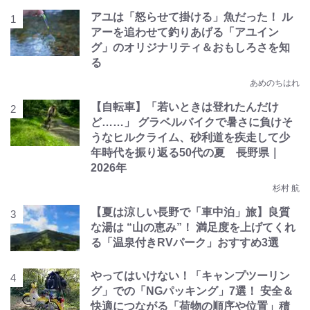
アユは「怒らせて掛ける」魚だった！ ル
アーを追わせて釣りあげる「アユイン
グ」のオリジナリティ＆おもしろさを知
る
あめのちはれ
【自転車】「若いときは登れたんだけ
ど……」 グラベルバイクで暑さに負けそ
うなヒルクライム、砂利道を疾走して少
年時代を振り返る50代の夏 長野県｜
2026年
杉村 航
【夏は涼しい長野で「車中泊」旅】良質
な湯は “山の恵み”！ 満足度を上げてくれ
る「温泉付きRVパーク」おすすめ3選
やってはいけない！「キャンプツーリン
グ」での「NGパッキング」7選！ 安全＆
快適につながる「荷物の順序や位置」積