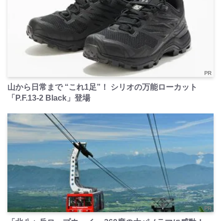
PR
山から日常まで “これ1足”！ シリオの万能ローカット
「P.F.13-2 Black」登場
PR