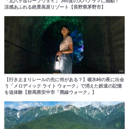
「北八ヶ岳ロープウェイ」 360度の大パノラマに感動！
涼感あふれる絶景高原リゾート【長野県茅野市】
PR
【行き止まりレールの先に何がある？】碓氷峠の夜に出会
う「メロディック ライト ウォーク」で消えた鉄道の記憶
を追体験【群馬県安中市「廃線ウォーク」】