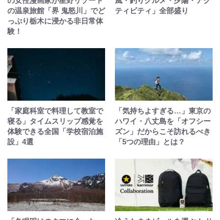
の女性漫画家が星野リゾート
風・釣りグルメ・夕陽・アク
の温泉旅館「界 鬼怒川」でど
ティビティ」全部盛り
っぷり栃木に浸かる非日常体
験！
「家庭科室で料理して教室で
「気持ちよすぎる…」東京の
寝る」タイムスリップ感覚を
ハワイ・八丈島を「オフシー
体験できる全国「学校宿泊施
ズン」だからこそ訪れるべき
設」4選
「5つの理由」とは？