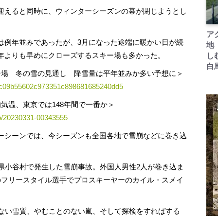
迎えると同時に、ウィンターシーズンの幕が閉じようとし
ア
例年並みであったが、3月になった途端に暖かい日が続
地
年よりも早めにクローズするスキー場も多かった。
し
白
スキー場 冬の雪の見通し 降雪量は平年並みか多い予想に＞
f725c09b55602c973351c898681685240dd5
均気温、東京では148年間で一番か＞
yo/20230331-00343555
ーシーンでは、今シーズンも全国各地で雪崩などに巻き込
県小谷村で発生した雪崩事故。外国人男性2人が巻き込ま
のフリースタイル選手でプロスキーヤーのカイル・スメイ
ない雪質、やむことのない嵐、そして探検をすればする