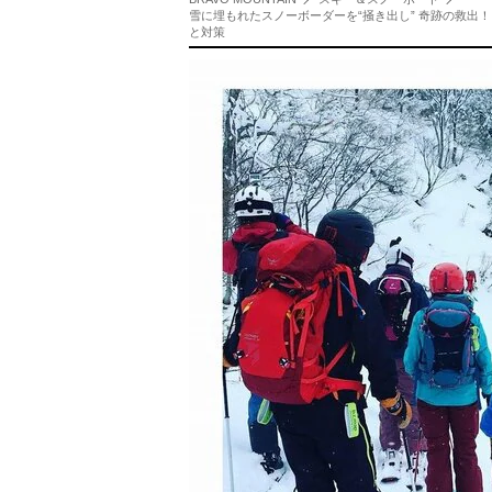
雪に埋もれたスノーボーダーを“掻き出し” 奇跡の救
と対策