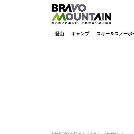
登山
キャンプ
スキー＆スノーボ
山小屋泊
山小屋ライブカメラ
テント泊
雪山
低山
山ご飯
その他登山
焚き火
その他キャンプ
スキー場ライブカ
バックカントリー
日帰り
キャンプ飯
スキー場
BRAVO MOUNTAIN
スキー＆スノーボード