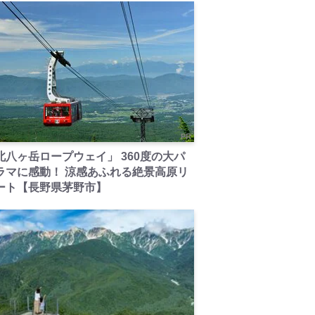
PR
北八ヶ岳ロープウェイ」 360度の大パ
ラマに感動！ 涼感あふれる絶景高原リ
ート【長野県茅野市】