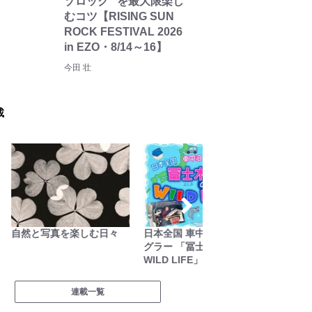
ゾロック” を最大限楽し
むコツ【RISING SUN
ROCK FESTIVAL 2026
in EZO・8/14～16】
今田 壮
載
自然と写真を楽しむ日々
日本全国 車中泊女性アン
ユーコ
グラー 「冨士木耶奈の
研究所
WILD LIFE」
連載一覧