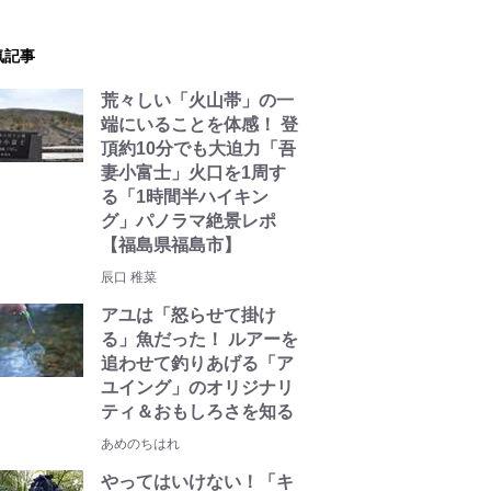
気記事
荒々しい「火山帯」の一
端にいることを体感！ 登
頂約10分でも大迫力「吾
妻小富士」火口を1周す
る「1時間半ハイキン
グ」パノラマ絶景レポ
【福島県福島市】
辰口 稚菜
アユは「怒らせて掛け
る」魚だった！ ルアーを
追わせて釣りあげる「ア
ユイング」のオリジナリ
ティ＆おもしろさを知る
あめのちはれ
やってはいけない！「キ