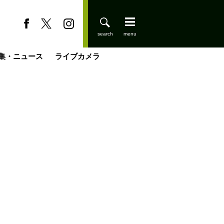
集・ニュース
ライブカメラ
缶たん”CAN”P料理
小屋を興して
国の街角で
ーのネパール移住見聞録「Like a Rolling Stone」
具＆技術研究所
きららの“おぜ沼“日記
山小屋はじめます
煎して走る男
載
スキー場
登りはじめました
山小屋