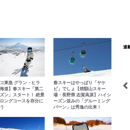
連
コ東急 グラン・ヒラ
春スキーはやっぱり「ヤケ
海道】春スキー「第二
ビ」でしょ【焼額山スキー
ズン」スタート！ 絶景
場・長野県 志賀高原】ハイシ
日本で山登りはじめました
越えて国境、迷ってアジア
ロングコースを存分に
ーズン並みの「グルーミング
う
バーン」は秀逸の出来！