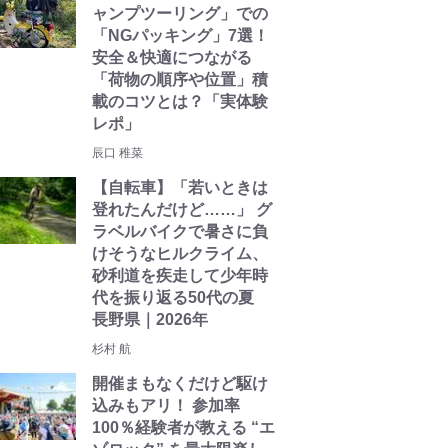
ャンプツーリング」での
「NGパッキング」7選！
安全＆快適につながる
「荷物の順序や位置」積
載のコツとは？「実体験
レポ」
辰口 稚菜
【自転車】「若いときは
登れたんだけど……」 グ
ラベルバイクで暑さに負
けそうなヒルクライム、
砂利道を疾走して少年時
代を振り返る50代の夏
長野県｜2026年
杉村 航
開催まもなくだけど駆け
込みもアリ！ 参加率
100％経験者が教える “エ