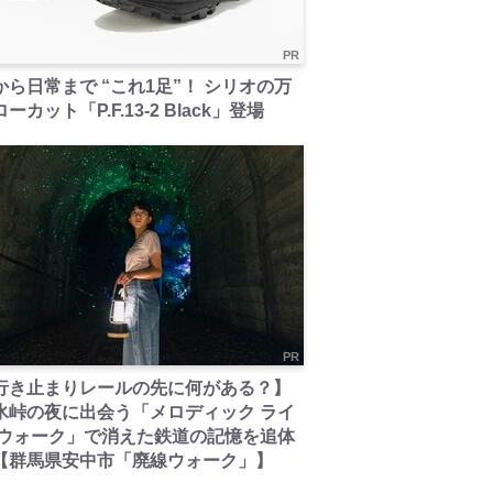
PR
から日常まで “これ1足”！ シリオの万
ーカット「P.F.13-2 Black」登場
PR
行き止まりレールの先に何がある？】
氷峠の夜に出会う「メロディック ライ
 ウォーク」で消えた鉄道の記憶を追体
【群馬県安中市「廃線ウォーク」】