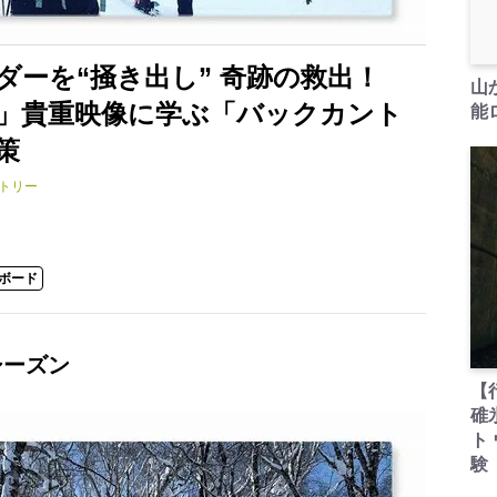
ーを“掻き出し” 奇跡の救出！
山
」貴重映像に学ぶ「バックカント
能ロ
策
トリー
ーボード
シーズン
【
碓
ト
験