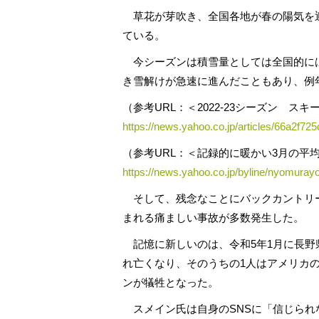
草花が芽吹き、全国各地が春の陽気を
ている。
今シーズンは積雪量としては全国的には
き雪解けが急速に進んだこともあり、例
（参考URL：＜2022-23シーズン 
https://news.yahoo.co.jp/articles/66a2
（参考URL：＜記録的に暖かい3月の平
https://news.yahoo.co.jp/byline/nyomura
そして、残念なことにバックカントリ
まれる痛ましい事故が多数発生した。
記憶に新しいのは、令和5年1月に長野
れ亡くなり、そのうちの1人はアメリカ
ンが犠牲となった。
スメイン氏は自身のSNSに「信じられ