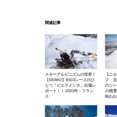
関連記事
スキーアルピニズムの世界！
【ニセ
【SKIMO】BIG3レースのひ
フ 北
とつ「ピエラメンタ」出場レ
のシー
ポート！！ 2023年・フラン
の残雪
ス
味わお