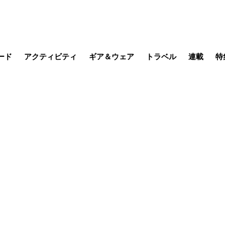
ード
アクティビティ
ギア＆ウェア
トラベル
連載
特
メラ
MTB
写真・動画
その他アクティビティ
キャンプ
スノー
その他
温泉・宿
名所・観光
缶詰博士の
そこに山
ブーツの
季節の虫
日本人ハイカ
低山小道
尾瀬ガイド
わたし、
耕して焙
その他連
フィッシング
登山
食事・お酒
日本で山