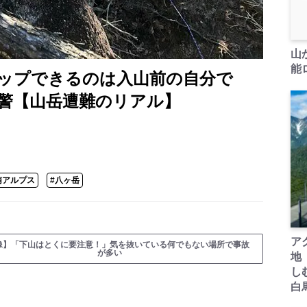
山
能ロ
ップできるのは入山前の自分で
梨県警【山岳遭難のリアル】
南アルプス
#八ヶ岳
ア
像】「下山はとくに要注意！」気を抜いている何でもない場所で事故
が多い
地
し
白