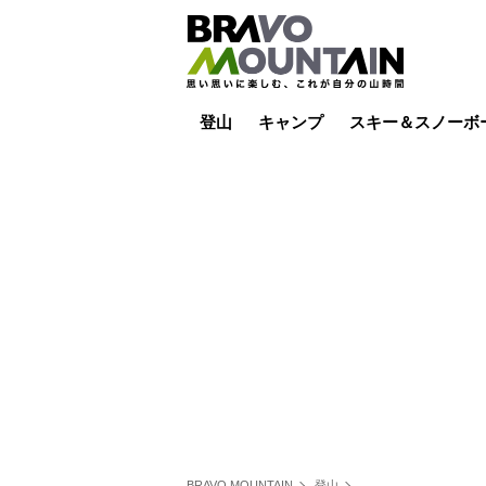
登山
キャンプ
スキー＆スノーボ
山小屋泊
山小屋ライブカメラ
テント泊
雪山
低山
山ご飯
その他登山
焚き火
その他キャンプ
スキー場ライブカ
バックカントリー
日帰り
キャンプ飯
スキー場
BRAVO MOUNTAIN
登山