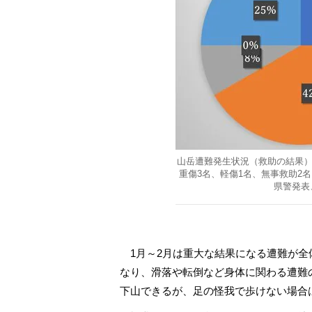
山岳遭難発生状況（救助の結果）。
重傷3名、軽傷1名、無事救助2
県警発表、
1月～2月は重大な結果になる遭難が全
なり、滑落や転倒など身体に関わる遭難
下山できるが、足の怪我で歩けない場合