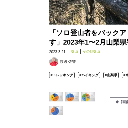
「ソロ登山者をバックア
す」2023年1〜2月山
登山
その他登山
2023.3.21
渡辺 佐智
#トレッキング
#ハイキング
#山梨県
#
◆【画