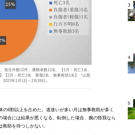
発生件数12件、遭難者数12名、【1月：死亡1名、
名】【2月：死亡2名、重傷2名、無事救助1名】『山梨
2023年1月1日～2月28日』
体の6割以上を占めた。道迷いが多い月は無事救助が多く
の場合には結果が悪くなる。転倒した場合、腕の怪我なら
は救助を待つしかない。