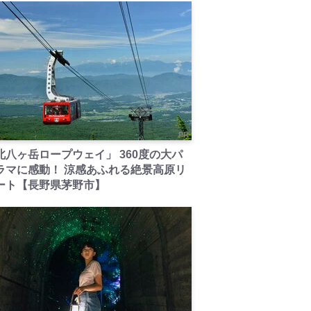
PR
北八ヶ岳ロープウェイ」 360度の大パ
ラマに感動！ 涼感あふれる絶景高原リ
ート【長野県茅野市】