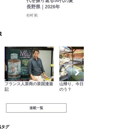
代を振り返る50代の夏
長野県｜2026年
杉村 航
載
フランス人茶商の茶国漫遊
山帰り、今日はどこでとと
シン・
記
のう？
連載一覧
気タグ