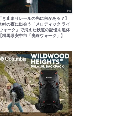
PR
行き止まりレールの先に何がある？】
氷峠の夜に出会う「メロディック ライ
 ウォーク」で消えた鉄道の記憶を追体
【群馬県安中市「廃線ウォーク」】