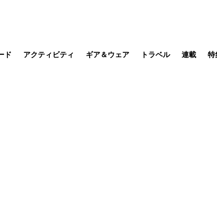
ード
アクティビティ
ギア＆ウェア
トラベル
連載
特
メラ
MTB
写真・動画
その他アクティビティ
キャンプ
スノー
その他
温泉・宿
名所・観光
季節の虫
日本で山
缶詰博士の
そこに山
ブーツの
日本人ハイカ
低山小道
尾瀬ガイド
わたし、
その他連
フィッシング
登山
食事・お酒
山帰り、