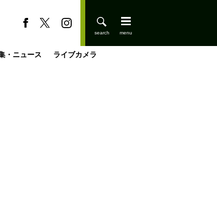
集・ニュース
ライブカメラ
登りはじめました
缶たん”CAN”P料理
小屋を興して
国の街角で
ーのネパール移住見聞録「Like a Rolling Stone」
具＆技術研究所
きららの“おぜ沼“日記
山小屋はじめます
載
スキー場
今日はどこでととのう？
山小屋