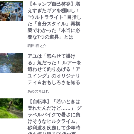
【キャンプ自己啓発】増
えすぎたギアを棚卸し！
“ウルトラライト” 目指し
た「自分スタイル」再構
築でわかった「本当に必
要な7つの道具」とは
猫田 猫之介
アユは「怒らせて掛け
る」魚だった！ ルアーを
追わせて釣りあげる「ア
ユイング」のオリジナリ
ティ＆おもしろさを知る
あめのちはれ
【自転車】「若いときは
登れたんだけど……」 グ
ラベルバイクで暑さに負
けそうなヒルクライム、
砂利道を疾走して少年時