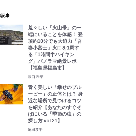
気記事
荒々しい「火山帯」の一
端にいることを体感！ 登
頂約10分でも大迫力「吾
妻小富士」火口を1周す
る「1時間半ハイキン
グ」パノラマ絶景レポ
【福島県福島市】
辰口 稚菜
青く美しい「幸せのブル
ービー」の正体とは？ 身
近な場所で見つけるコツ
を紹介【あなたのすぐそ
ばにいる「季節の虫」の
探し方 vol.21】
亀田恭平