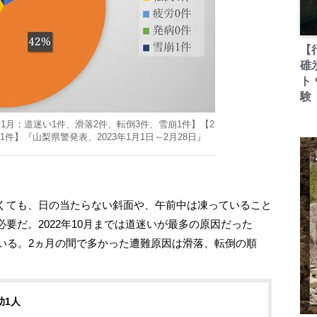
【
碓
ト
験
月：道迷い1件、滑落2件、転倒3件、雪崩1件】【2
件】『山梨県警発表、2023年1月1日～2月28日』
くても、日の当たらない斜面や、午前中は凍っていること
要だ。2022年10月までは道迷いが最多の原因だった
いる。2ヵ月の間で多かった遭難原因は滑落、転倒の順
助1人