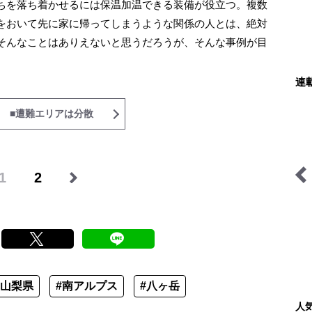
ちを落ち着かせるには保温加温できる装備が役立つ。複数
をおいて先に家に帰ってしまうような関係の人とは、絶対
そんなことはありえないと思うだろうが、そんな事例が目
連
 ■遭難エリアは分散
1
2
ユーコンカワイの川サウナ
あなたの知らない高所登山
研究所
の世界
#山梨県
#南アルプス
#八ヶ岳
人