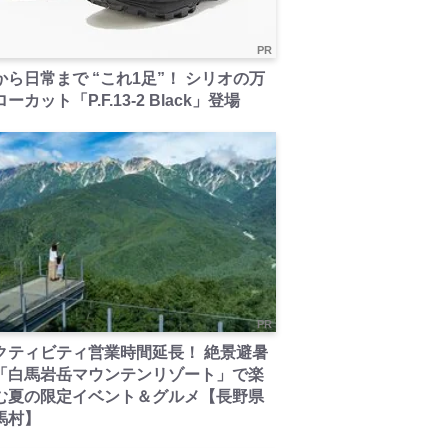
PR
から日常まで “これ1足”！ シリオの万
ーカット「P.F.13-2 Black」登場
PR
クティビティ営業時間延長！ 絶景避暑
「白馬岩岳マウンテンリゾート」で楽
む夏の限定イベント＆グルメ【長野県
馬村】