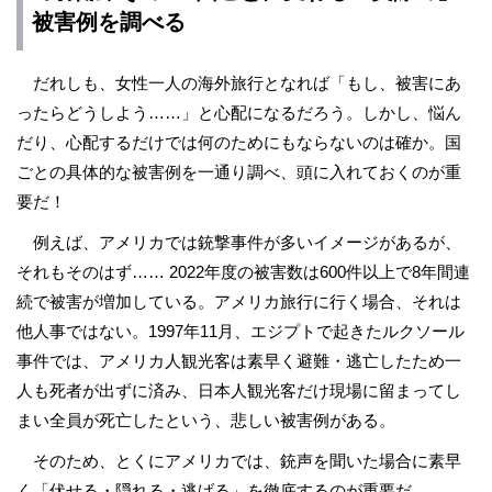
被害例を調べる
だれしも、女性一人の海外旅行となれば「もし、被害にあ
ったらどうしよう……」と心配になるだろう。しかし、悩ん
だり、心配するだけでは何のためにもならないのは確か。国
ごとの具体的な被害例を一通り調べ、頭に入れておくのが重
要だ！
例えば、アメリカでは銃撃事件が多いイメージがあるが、
それもそのはず…… 2022年度の被害数は600件以上で8年間連
続で被害が増加している。アメリカ旅行に行く場合、それは
他人事ではない。1997年11月、エジプトで起きたルクソール
事件では、アメリカ人観光客は素早く避難・逃亡したため一
人も死者が出ずに済み、日本人観光客だけ現場に留まってし
まい全員が死亡したという、悲しい被害例がある。
そのため、とくにアメリカでは、銃声を聞いた場合に素早
く「伏せる・隠れる・逃げる」を徹底するのが重要だ。