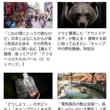
「これが僕にとっての旅なの
クマと遭遇した「アウトドア
だ」日本とはなにもかもが違
女子」が教える！ 後悔する前
う街並みを歩き、その空気を
に知っておきたい「キャンプ
いっぱいに吸い込む【越えて
中の野生動物」対処法
国境、迷ってアジア 「アフタ
ーコロナのネパール〈2〉カ
トマンズ」】
「どうしよう…」の大ピン
「電気風呂の数は全国一」温
チ！「キャンプでよくある忘
泉じゃないのに大満足！ 上高