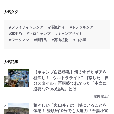
人気タグ
#フライフィッシング
#渓流釣り
#トレッキング
#車中泊
#ソロキャンプ
#キャンプサイト
#ワークマン
#朝日岳
#高山植物
#山小屋
人気記事
【キャンプ自己啓発】増えすぎたギアを
棚卸し！ “ウルトラライト” 目指した「自
分スタイル」再構築でわかった「本当に
必要な7つの道具」とは
猫田 猫之介
荒々しい「火山帯」の一端にいることを
体感！ 登頂約10分でも大迫力「吾妻小富