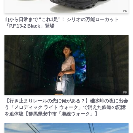
PR
山から日常まで “これ1足”！ シリオの万能ローカット
「P.F.13-2 Black」登場
PR
【行き止まりレールの先に何がある？】碓氷峠の夜に出会
う「メロディック ライト ウォーク」で消えた鉄道の記憶
を追体験【群馬県安中市「廃線ウォーク」】