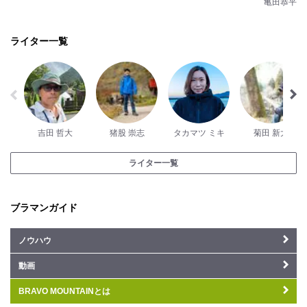
亀田恭平
ライター一覧
吉田 哲大
猪股 崇志
タカマツ ミキ
菊田 新大
ライター一覧
ブラマンガイド
ノウハウ
動画
BRAVO MOUNTAINとは