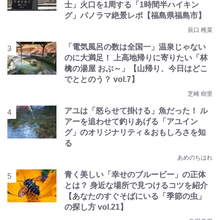
士」火口を1周する「1時間半ハイキン
グ」パノラマ絶景レポ【福島県福島市】
辰口 稚菜
「電気風呂の数は全国一」温泉じゃない
のに大満足！ 上高地帰りに寄りたい「林
檎の湯屋 おぶ～」【山帰り、今日はどこ
でととのう？ vol.7】
芝崎 樹里
アユは「怒らせて掛ける」魚だった！ ル
アーを追わせて釣りあげる「アユイン
グ」のオリジナリティ＆おもしろさを知
る
あめのちはれ
青く美しい「幸せのブルービー」の正体
とは？ 身近な場所で見つけるコツを紹介
【あなたのすぐそばにいる「季節の虫」
の探し方 vol.21】