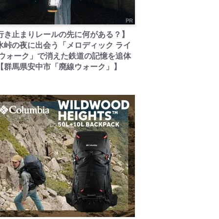
PR
行き止まりレールの先に何がある？】
氷峠の夜に出会う「メロディック ライ
 ウォーク」で消えた鉄道の記憶を追体
【群馬県安中市「廃線ウォーク」】