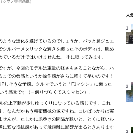
（シマノ提供画像）
人
のような進化を遂げているのでしょうか。パッと見ジュエ
でシルバーメタリックな輝きを纏ったそのボディは、眺め
めているだけではいけませんね。 手に取ってみます。
shですが、今回のモデルは重量の軽さもさることながら、ハ
るまでの巻感というか操作感がさらに軽くて早いのです！
Pしそうな予感。クルマでいうと「F1マシン」に乗った
ていう感覚です（←解りづらくてスミマセン）。
ルの上下動が少しゆっくりになっている感じです。これ
す。なんだかもう精密機械の域ですね。コレばっかりは実
ませんが、たしかに糸巻きの間隔が粗いと、とくに軽いル
際に変な抵抗感があって飛距離に影響が出るときあります