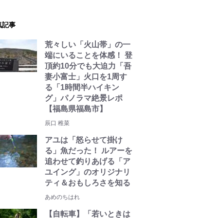
気記事
荒々しい「火山帯」の一
端にいることを体感！ 登
頂約10分でも大迫力「吾
妻小富士」火口を1周す
る「1時間半ハイキン
グ」パノラマ絶景レポ
【福島県福島市】
辰口 稚菜
アユは「怒らせて掛け
る」魚だった！ ルアーを
追わせて釣りあげる「ア
ユイング」のオリジナリ
ティ＆おもしろさを知る
あめのちはれ
【自転車】「若いときは