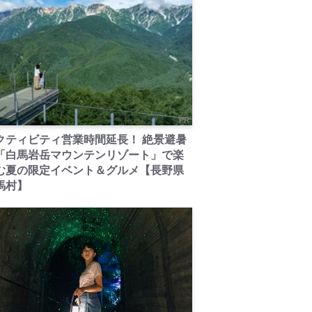
PR
クティビティ営業時間延長！ 絶景避暑
「白馬岩岳マウンテンリゾート」で楽
む夏の限定イベント＆グルメ【長野県
馬村】