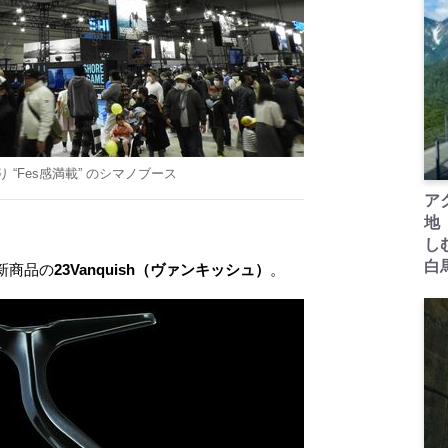
 “Fes感満載” のシマノブース
ア
地
し
白
新商品の
23Vanquish（ヴァンキッシュ）
。