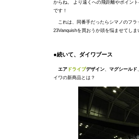
からね。 より遠くへの飛距離やポイン
です！
これは、同番手だったらシマノのフラ
23Vanquishを買おうか頭を悩ませてし
●続いて、
ダイワブース
エア
ドライブ
デザイン
、
マグシールド
イワの新商品とは？