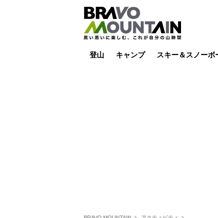
登山
キャンプ
スキー＆スノーボ
山小屋泊
山小屋ライブカメラ
テント泊
雪山
低山
山ご飯
その他登山
焚き火
その他キャンプ
スキー場ライブカ
バックカントリー
日帰り
キャンプ飯
スキー場
BRAVO MOUNTAIN
アクティビティ