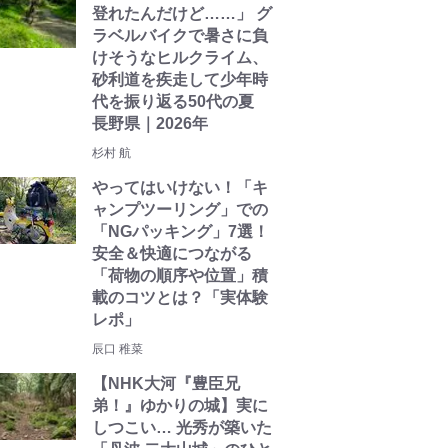
登れたんだけど……」 グ
ラベルバイクで暑さに負
けそうなヒルクライム、
砂利道を疾走して少年時
代を振り返る50代の夏
長野県｜2026年
杉村 航
やってはいけない！「キ
ャンプツーリング」での
「NGパッキング」7選！
安全＆快適につながる
「荷物の順序や位置」積
載のコツとは？「実体験
レポ」
辰口 稚菜
【NHK大河『豊臣兄
弟！』ゆかりの城】実に
しつこい… 光秀が築いた