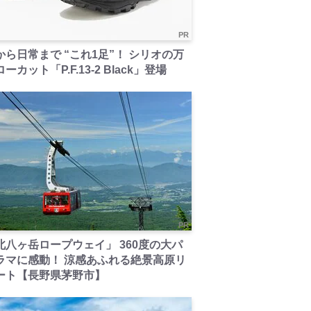
PR
から日常まで “これ1足”！ シリオの万
ーカット「P.F.13-2 Black」登場
PR
北八ヶ岳ロープウェイ」 360度の大パ
ラマに感動！ 涼感あふれる絶景高原リ
ート【長野県茅野市】