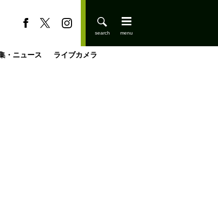
集・ニュース
ライブカメラ
登りはじめました
缶たん”CAN”P料理
小屋を興して
国の街角で
ーのネパール移住見聞録「Like a Rolling Stone」
具＆技術研究所
きららの“おぜ沼“日記
山小屋はじめます
煎して走る男
載
スキー場
山小屋