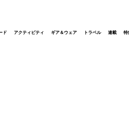
ード
アクティビティ
ギア＆ウェア
トラベル
連載
特
メラ
MTB
写真・動画
その他アクティビティ
キャンプ
スノー
その他
温泉・宿
名所・観光
日本で山
缶詰博士の
そこに山
ブーツの
日本人ハイカ
低山小道
尾瀬ガイド
わたし、
耕して焙
その他連
フィッシング
登山
食事・お酒
季節の虫