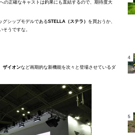
トへの正確なキャストは釣果にも直結するので、期待度大
ッグシップモデルである
STELLA（ステラ）
を買おうか、
まいそうですな。
、
ザイオン
など画期的な新機能を次々と登場させているダ