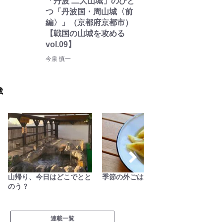
「丹波 二大山城」のひと
つ「丹波国・周山城〈前
編〉」（京都府京都市）
【戦国の山城を攻める
vol.09】
今泉 慎一
載
山帰り、今日はどこでとと
季節の外ごはん
拝啓絶
のう？
連載一覧