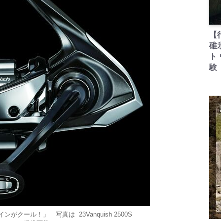
【
碓
ト
験
クール！」 写真は 23Vanquish 2500S