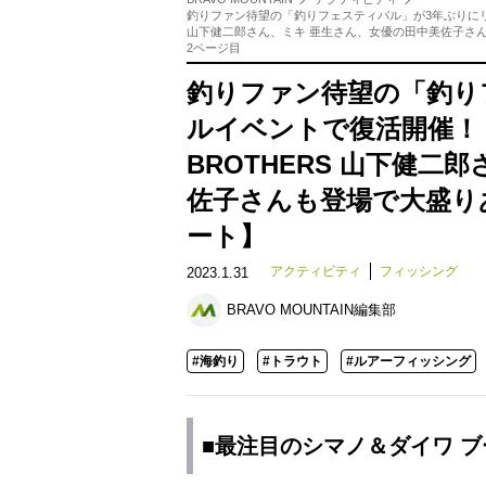
釣りファン待望の「釣りフェスティバル」が3年ぶりにリアル
山下健二郎さん、ミキ 亜生さん、女優の田中美佐子さ
2ページ目
釣りファン待望の「釣り
ルイベントで復活開催！ 
BROTHERS 山下健
佐子さんも登場で大盛り
ート】
アクティビティ
フィッシング
2023.1.31
BRAVO MOUNTAIN編集部
#海釣り
#トラウト
#ルアーフィッシング
■最注目のシマノ＆ダイワ ブ